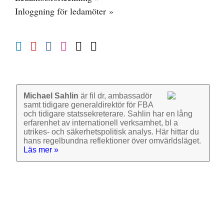
Inloggning för ledamöter »
Michael Sahlin
är fil dr, ambassadör
samt tidigare general­direktör för FBA
och tidigare stats­sekre­terare. Sahlin har en lång
erfarenhet av inter­nationell verk­samhet, bl a
utrikes- och säkerhets­politisk analys. Här hittar du
hans regel­bundna reflek­tioner över omvärlds­läget.
Läs mer »