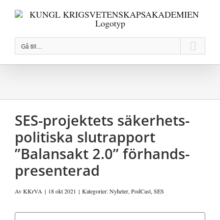
Fortsätt
till
innehållet
Gå till…
SES-projektets säkerhets­
politiska slutrapport
”Balansakt 2.0” förhands­
presenterad
Av
KKrVA
|
18 okt 2021
|
Kategorier:
Nyheter
,
PodCast
,
SES