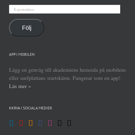
E-
postadress
Följ
APP I MOBILEN
Lägg en genväg till akademiens hemsida på mobilens
eller surfplattans startskärm. Fungerar som en app!
Läs mer »
KKRVA I SOCIALA MEDIER