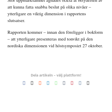
Stor uppmärksamhet ägnades också åt betydelsen av
att kunna fatta snabba beslut på olika nivåer –
ytterligare en viktig dimension i rapportens
slutsatser.
Rapporten kommer – innan den föreligger i bokform
– att ytterligare presenteras med tonvikt på den
nordiska dimensionen vid höstsymposiet 27 oktober.
Dela artikeln – välj plattform!
Facebook
X
Reddit
LinkedIn
WhatsApp
Tumblr
Pinterest
Vk
E-
post