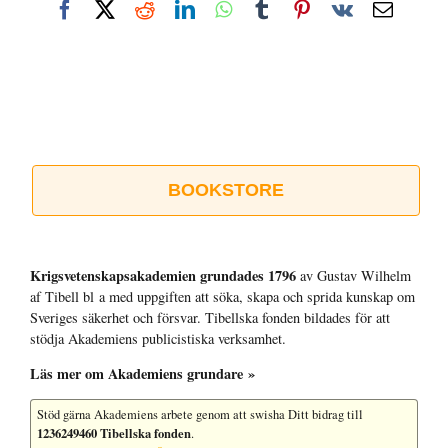
Facebook
X
Reddit
LinkedIn
WhatsApp
Tumblr
Pinterest
Vk
E-
post
BOOKSTORE
Krigsvetenskap­sakademien grundades 1796
av Gustav Wilhelm
af Tibell bl a med uppgiften att söka, skapa och sprida kunskap om
Sveriges säkerhet och försvar. Tibellska fonden bildades för att
stödja Akademiens publicistiska verksamhet.
Läs mer om Akademiens grundare »
Stöd gärna Akademiens arbete
genom att swisha Ditt bidrag till
1236249460 Tibellska fonden
.