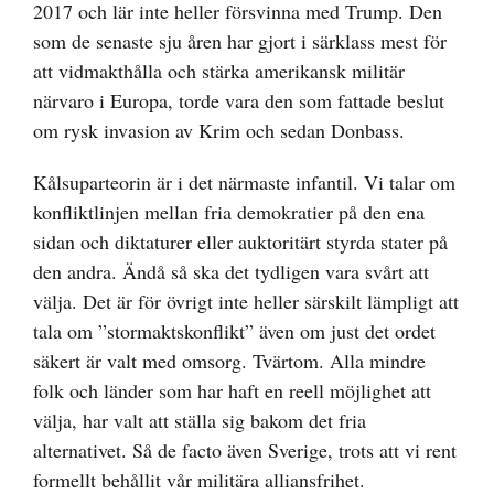
2017 och lär inte heller försvinna med Trump. Den
som de senaste sju åren har gjort i särklass mest för
att vidmakthålla och stärka amerikansk militär
närvaro i Europa, torde vara den som fattade beslut
om rysk invasion av Krim och sedan Donbass.
Kålsuparteorin är i det närmaste infantil. Vi talar om
konfliktlinjen mellan fria demokratier på den ena
sidan och diktaturer eller auktoritärt styrda stater på
den andra. Ändå så ska det tydligen vara svårt att
välja. Det är för övrigt inte heller särskilt lämpligt att
tala om ”stormaktskonflikt” även om just det ordet
säkert är valt med omsorg. Tvärtom. Alla mindre
folk och länder som har haft en reell möjlighet att
välja, har valt att ställa sig bakom det fria
alternativet. Så de facto även Sverige, trots att vi rent
formellt behållit vår militära alliansfrihet.