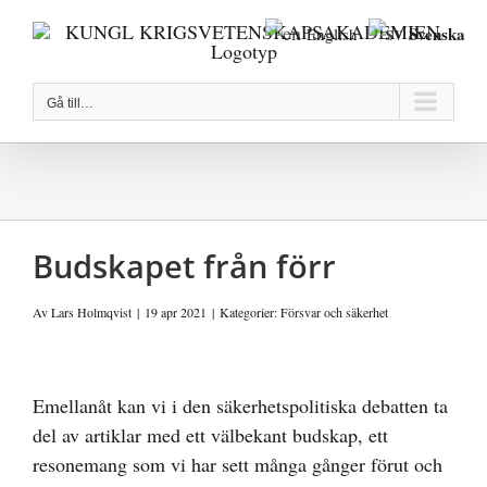
Fortsätt
Svenska
English
till
innehållet
Gå till…
Budskapet från förr
Av
Lars Holmqvist
|
19 apr 2021
|
Kategorier:
Försvar och säkerhet
Visa
större
Emellanåt kan vi i den säkerhetspolitiska debatten ta
bild
del av artiklar med ett välbekant budskap, ett
resonemang som vi har sett många gånger förut och