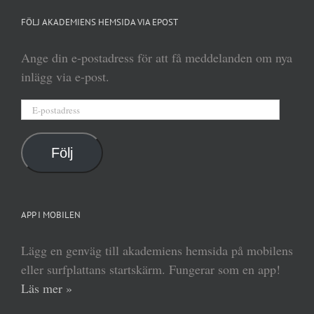
FÖLJ AKADEMIENS HEMSIDA VIA EPOST
Ange din e-postadress för att få meddelanden om nya
inlägg via e-post.
E-
postadress
Följ
APP I MOBILEN
Lägg en genväg till akademiens hemsida på mobilens
eller surfplattans startskärm. Fungerar som en app!
Läs mer »