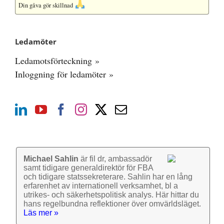
Din gåva gör skillnad
Ledamöter
Ledamotsförteckning »
Inloggning för ledamöter »
Michael Sahlin
är fil dr, ambassadör
samt tidigare general­direktör för FBA
och tidigare stats­sekre­terare. Sahlin har en lång
erfarenhet av inter­nationell verk­samhet, bl a
utrikes- och säkerhets­politisk analys. Här hittar du
hans regel­bundna reflek­tioner över omvärlds­läget.
Läs mer »