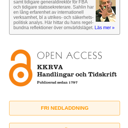
samt tidigare general­direktör för FBA
och tidigare stats­sekre­terare. Sahlin har
en lång erfarenhet av inter­nationell
verk­samhet, bl a utrikes- och säkerhets­
politisk analys. Här hittar du hans regel­
bundna reflek­tioner över omvärlds­läget.
Läs mer »
FRI NEDLADDNING