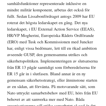
samhälsfunktioner representerade inklusive en
mindre militär komponent, arbetas det också för
fullt. Sedan Lissabonfördraget antogs 2009 har EU
roterat det högsta ledarskapet en gång. Det nya
ledarskapet, i EU External Action Service (EEAS),
HR/VP Mogherini, Europeiska Rådets Ordförande
(ERO) med Tusk och Kommissionen med Juncker
har, enligt vissa bedömare, lett till en ökad ambition
avseende GUSP, den gemensamma utrikes och
säkerhetspolitiken. Implementeringen av slutsatserna
från ER 13 pågår samtidigt som förberedelserna för
ER 15 går in i slutfasen. Bland annat är en ny
gemensam säkerhetsstrategi, eller åtminstone starten
av en sådan, att förvänta. På motsvarande sätt, som
Nato uttryckt samarbetsbehov med EU, hörs från EU
behovet av att samverka mer med Nato. Båda
organisationerna vill utöka samarbetet så vad är det