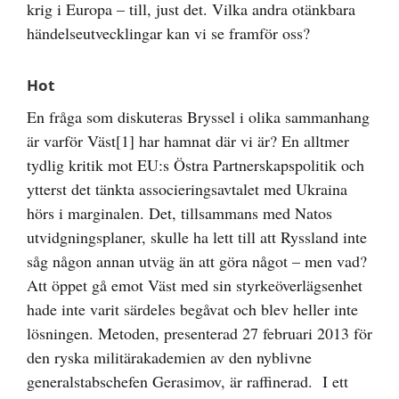
krig i Europa – till, just det. Vilka andra otänkbara
händelseutvecklingar kan vi se framför oss?
Hot
En fråga som diskuteras Bryssel i olika sammanhang
är varför Väst
[1]
har hamnat där vi är? En alltmer
tydlig kritik mot EU:s Östra Partnerskapspolitik och
ytterst det tänkta associeringsavtalet med Ukraina
hörs i marginalen. Det, tillsammans med Natos
utvidgningsplaner, skulle ha lett till att Ryssland inte
såg någon annan utväg än att göra något – men vad?
Att öppet gå emot Väst med sin styrkeöverlägsenhet
hade inte varit särdeles begåvat och blev heller inte
lösningen. Metoden, presenterad 27 februari 2013 för
den ryska militärakademien av den nyblivne
generalstabschefen Gerasimov, är raffinerad. I ett