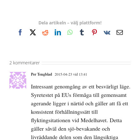
Dela artikeln – välj plattform!
Facebook
X
Reddit
LinkedIn
WhatsApp
Tumblr
Pinterest
Vk
E-
post
2 kommentarer
Per Tengblad
2015-04-23 vid 13:41
Intressant genomgång av ett besvärligt läge.
Syretestet på EUs förmåga till gemensamt
agerande ligger i närtid och gäller att få ett
konsistent förhållningssätt till
flyktingsitationen vid Medelhavet. Detta
gäller såväl den sjö-bevakande och
livräddande delen som den långsiktiga