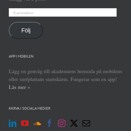
E-
postadress
Följ
APP I MOBILEN
Lägg en genväg till akademiens hemsida på mobilens
eller surfplattans startskärm. Fungerar som en app!
Läs mer »
KKRVA I SOCIALA MEDIER