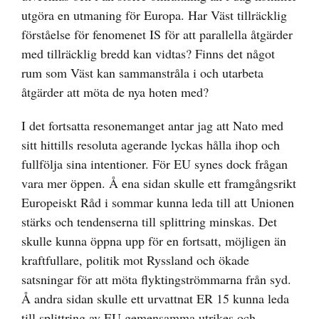
utgöra en utmaning för Europa. Har Väst tillräcklig
förståelse för fenomenet IS för att parallella åtgärder
med tillräcklig bredd kan vidtas? Finns det något
rum som Väst kan sammanstråla i och utarbeta
åtgärder att möta de nya hoten med?
I det fortsatta resonemanget antar jag att Nato med
sitt hittills resoluta agerande lyckas hålla ihop och
fullfölja sina intentioner. För EU synes dock frågan
vara mer öppen. Å ena sidan skulle ett framgångsrikt
Europeiskt Råd i sommar kunna leda till att Unionen
stärks och tendenserna till splittring minskas. Det
skulle kunna öppna upp för en fortsatt, möjligen än
kraftfullare, politik mot Ryssland och ökade
satsningar för att möta flyktingströmmarna från syd.
Å andra sidan skulle ett urvattnat ER 15 kunna leda
till splittring av EU gemensamma utrikes och