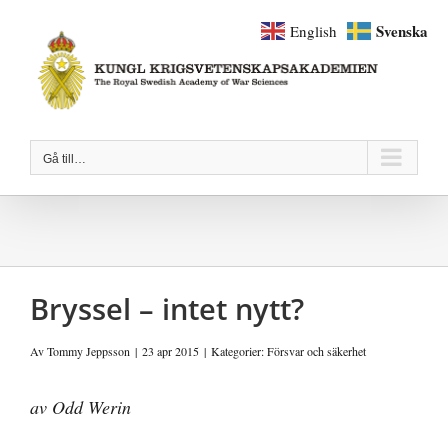
Fortsätt
Svenska
English
till
innehållet
Gå till…
Bryssel – intet nytt?
Av
Tommy Jeppsson
|
23 apr 2015
|
Kategorier:
Försvar och säkerhet
av Odd Werin