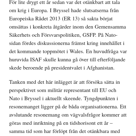
För lite drygt ett år sedan var det otänkbart att tala
om krig i Europa. I Bryssel hade slutsatserna från
Europeiska Rådet 2013 (ER 13) så sakta börjat
omsättas i konkreta åtgärder inom den Gemensamma
Säkerhets och Försvarspolitiken, GSFP. På Nato-
sidan fördes diskussionerna främst kring innehållet i
det kommande toppmötet i Wales. En huvudfråga var
huruvida ISAF skulle kunna gå över till efterföljande
skede beroende på presidentvalet i Afghanistan.
Tanken med det här inlägget är att försöka sätta in
perspektivet som militär representant till EU och
Nato i Bryssel i aktuellt skeende. Tyngdpunkten i
resonemanget ligger på de båda organisationerna. Ett
avslutande resonemang om vägvalsfrågor kommer att
göras med inriktning på en tidshorisont ett år –
samma tid som har förlöpt från det otänkbara med