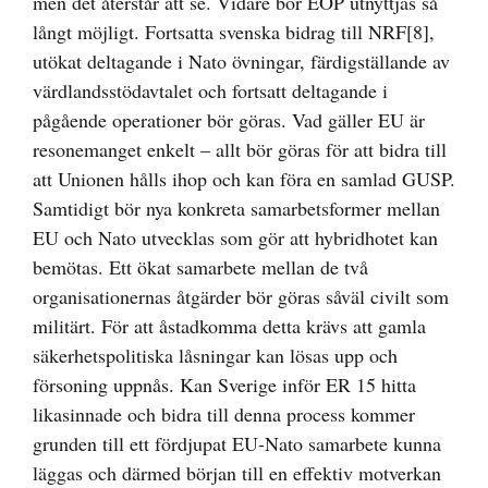
men det återstår att se. Vidare bör EOP utnyttjas så
långt möjligt. Fortsatta svenska bidrag till NRF
[8]
,
utökat deltagande i Nato övningar, färdigställande av
värdlandsstödavtalet och fortsatt deltagande i
pågående operationer bör göras. Vad gäller EU är
resonemanget enkelt – allt bör göras för att bidra till
att Unionen hålls ihop och kan föra en samlad GUSP.
Samtidigt bör nya konkreta samarbetsformer mellan
EU och Nato utvecklas som gör att hybridhotet kan
bemötas. Ett ökat samarbete mellan de två
organisationernas åtgärder bör göras såväl civilt som
militärt. För att åstadkomma detta krävs att gamla
säkerhetspolitiska låsningar kan lösas upp och
försoning uppnås. Kan Sverige inför ER 15 hitta
likasinnade och bidra till denna process kommer
grunden till ett fördjupat EU-Nato samarbete kunna
läggas och därmed början till en effektiv motverkan