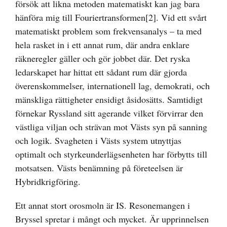
försök att likna metoden matematiskt kan jag bara
hänföra mig till Fouriertransformen
[2]
. Vid ett svårt
matematiskt problem som frekvensanalys – ta med
hela rasket in i ett annat rum, där andra enklare
räkneregler gäller och gör jobbet där. Det ryska
ledarskapet har hittat ett sådant rum där gjorda
överenskommelser, internationell lag, demokrati, och
mänskliga rättigheter ensidigt åsidosätts. Samtidigt
förnekar Ryssland sitt agerande vilket förvirrar den
västliga viljan och strävan mot Västs syn på sanning
och logik. Svagheten i Västs system utnyttjas
optimalt och styrkeunderlägsenheten har förbytts till
motsatsen. Västs benämning på företeelsen är
Hybridkrigföring.
Ett annat stort orosmoln är IS. Resonemangen i
Bryssel spretar i mångt och mycket. Är upprinnelsen