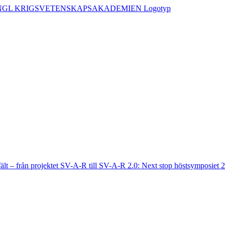
fält – från projektet SV-A-R till SV-A-R 2.0: Next stop höstsymposiet 