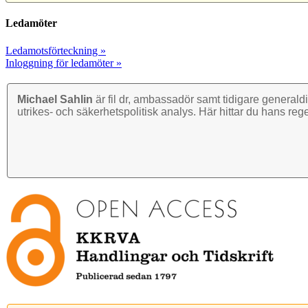
Ledamöter
Ledamotsförteckning »
Inloggning för ledamöter »
Michael Sahlin
är fil dr, ambassadör samt tidigare general­di
utrikes- och säkerhets­politisk analys. Här hittar du hans reg