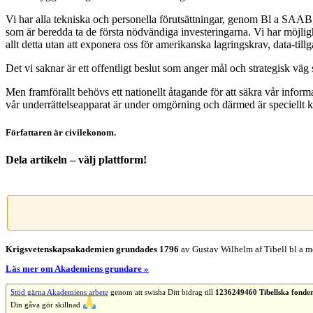
Vi har alla tekniska och personella förutsättningar, genom Bl a SAAB, 
som är beredda ta de första nödvändiga investeringarna. Vi har möjl
allt detta utan att exponera oss för amerikanska lagringskrav, data-till
Det vi saknar är ett offentligt beslut som anger mål och strategisk väg s
Men framförallt behövs ett nationellt åtagande för att säkra vår informat
vår underrättelseapparat är under omgörning och därmed är speciellt k
Författaren är civilekonom.
Dela artikeln – välj plattform!
Facebook
X
Reddit
LinkedIn
WhatsApp
Tumblr
Pinterest
Vk
E-
post
Krigsvetenskap­sakademien grundades 1796
av Gustav Wilhelm af Tibell bl a me
Läs mer om Akademiens grundare »
Stöd gärna Akademiens arbete
genom att swisha Ditt bidrag till
1236249460 Tibellska fonde
Din gåva gör skillnad