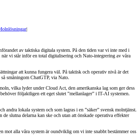
Molnlösningar
|
örandet av taktiska digitala system. På den tiden var vi inte med i
är vi står inför en total digitalisering och Nato-integrering av våra
sättningar att kunna fungera väl. På taktisk och operativ nivå är det
h så småningom ChatGTP, via Nato.
ka moln, vilka lyder under Cloud Act, den amerikanska lag som ger dess
behöver följaktligen ett eget slutet ”mellanlager” i IT-AI systemen.
 och andra lokala system och som lagras i en ”säker” svensk molntjänst.
 de slutna delarna kan ske och utan att önskade operativa effekter
en mot alla våra system är oundviklig om vi inte snabbt bestämmer oss