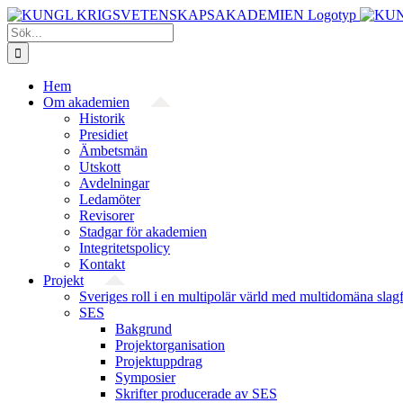
Fortsätt
till
Sök
innehållet
efter:
Hem
Om akademien
Historik
Presidiet
Ämbetsmän
Utskott
Avdelningar
Ledamöter
Revisorer
Stadgar för akademien
Integritetspolicy
Kontakt
Projekt
Sveriges roll i en multipolär värld med multidomäna slag
SES
Bakgrund
Projekt­organisation
Projektuppdrag
Symposier
Skrifter producerade av SES