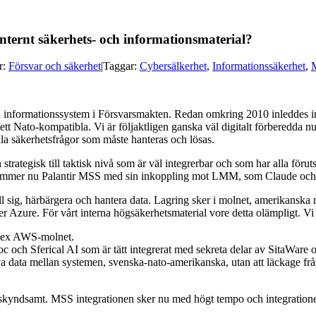
internt säkerhets- och informationsmaterial?
r:
Försvar och säkerhet
|
Taggar:
Cybersälkerhet
,
Informationssäkerhet
,
ch informationssystem i Försvarsmakten. Redan omkring 2010 inleddes inf
 Nato-kompatibla. Vi är följaktligen ganska väl digitalt förberedda nu n
lla säkerhetsfrågor som måste hanteras och lösas.
trategisk till taktisk nivå som är väl integrerbar och som har alla förut
vå kommer nu Palantir MSS med sin inkoppling mot LMM, som Claude oc
a till sig, härbärgera och hantera data. Lagring sker i molnet, amerikans
r Azure. För vårt interna högsäkerhetsmaterial vore detta olämpligt. Vi 
i ex AWS-molnet.
roc och Sferical AI som är tätt integrerat med sekreta delar av SitaWare
 data mellan systemen, svenska-nato-amerikanska, utan att läckage från
rar skyndsamt. MSS integrationen sker nu med högt tempo och integration