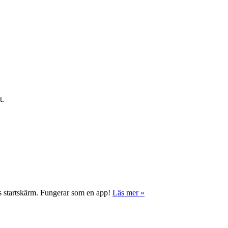
t.
ns startskärm. Fungerar som en app!
Läs mer »