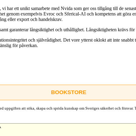
vi har ett unikt samarbete med Nvida som ger oss tillgång till de senaste
ighet genom exempelvis Evroc och Sferical-AI och kompetens att göra e
gång eller export och handelskrav.
amt garanterar långsiktighet och uthållighet. Långsiktigheten krävs för at
ionsintegritet och självrådighet. Det vore ytterst oklokt att inte snabbt 
änslig för påverkan.
BOOKSTORE
d uppgiften att söka, skapa och sprida kunskap om Sveriges säkerhet och försvar. 
n
.