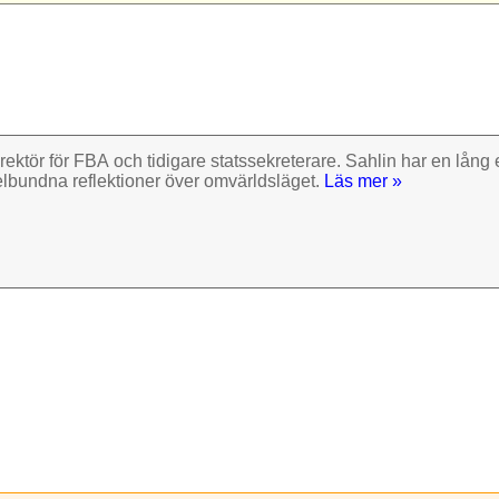
rektör för FBA och tidigare stats­sekre­terare. Sahlin har en lång e
el­bundna reflek­tioner över omvärlds­läget.
Läs mer »