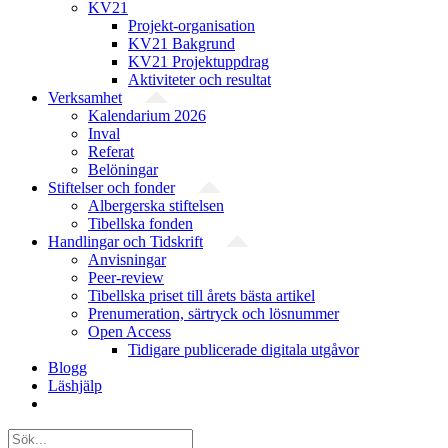
KV21
Projekt-organisation
KV21 Bakgrund
KV21 Projektuppdrag
Aktiviteter och resultat
Verksamhet
Kalendarium 2026
Inval
Referat
Belöningar
Stiftelser och fonder
Albergerska stiftelsen
Tibellska fonden
Handlingar och Tidskrift
Anvisningar
Peer-review
Tibellska priset till årets bästa artikel
Prenumeration, särtryck och lösnummer
Open Access
Tidigare publicerade digitala utgåvor
Blogg
Läshjälp
Sök