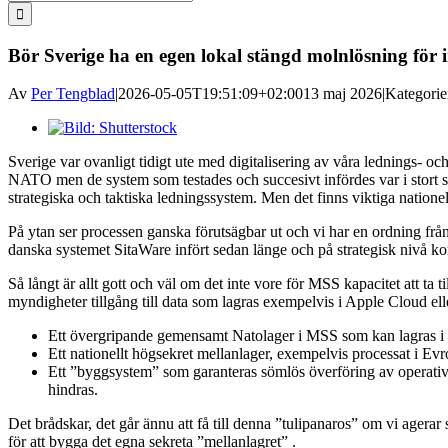
efter:
Bör Sverige ha en egen lokal stängd molnlösning för 
Av
Per Tengblad
|
2026-05-05T19:51:09+02:00
13 maj 2026
|
Kategorie
Visa
större
Sverige var ovanligt tidigt ute med digitalisering av våra lednings- o
bild
NATO men de system som testades och succesivt infördes var i stort sett
strategiska och taktiska ledningssystem. Men det finns viktiga natione
På ytan ser processen ganska förutsägbar ut och vi har en ordning från s
danska systemet SitaWare infört sedan länge och på strategisk ni
Så långt är allt gott och väl om det inte vore för MSS kapacitet att t
myndigheter tillgång till data som lagras exempelvis i Apple Cloud elle
Ett övergripande gemensamt Natolager i MSS som kan lagras 
Ett nationellt högsekret mellanlager, exempelvis processat i Ev
Ett ”byggsystem” som garanteras sömlös överföring av operativa
hindras.
Det brådskar, det går ännu att få till denna ”tulipanaros” om vi age
för att bygga det egna sekreta ”mellanlagret” .