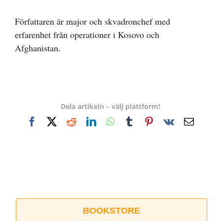
Författaren är major och skvadronchef med
erfarenhet från operationer i Kosovo och
Afghanistan.
Dela artikeln – välj plattform!
Facebook
X
Reddit
LinkedIn
WhatsApp
Tumblr
Pinterest
Vk
E-
post
BOOKSTORE