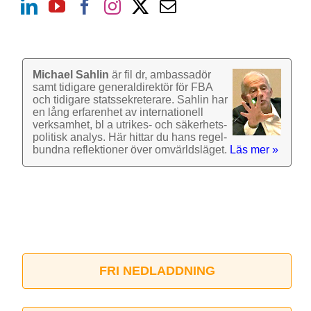
Michael Sahlin
är fil dr, ambassadör
samt tidigare general­direktör för FBA
och tidigare stats­sekre­terare. Sahlin har
en lång erfarenhet av inter­nationell
verk­samhet, bl a utrikes- och säkerhets­
politisk analys. Här hittar du hans regel­
bundna reflek­tioner över omvärlds­läget.
Läs mer »
FRI NEDLADDNING