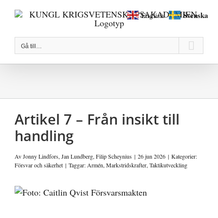
Fortsätt
Svenska
English
till
innehållet
Gå till…
Artikel 7 – Från insikt till
handling
Av
Jonny Lindfors
,
Jan Lundberg
,
Filip Scheynius
|
26 jun 2026
|
Kategorier:
Försvar och säkerhet
|
Taggar:
Armén
,
Markstridskrafter
,
Taktikutveckling
Visa
större