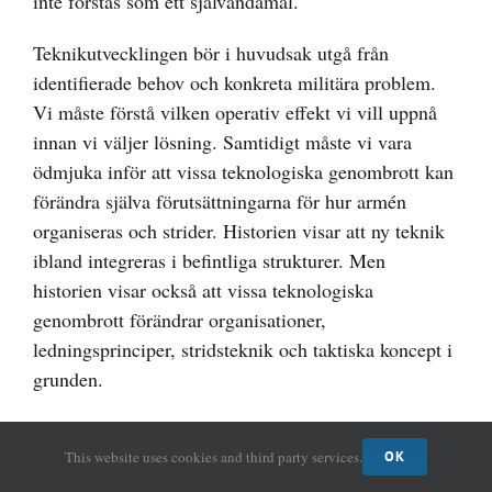
inte förstås som ett självändamål.
Teknikutvecklingen bör i huvudsak utgå från
identifierade behov och konkreta militära problem.
Vi måste förstå vilken operativ effekt vi vill uppnå
innan vi väljer lösning. Samtidigt måste vi vara
ödmjuka inför att vissa teknologiska genombrott kan
förändra själva förutsättningarna för hur armén
organiseras och strider. Historien visar att ny teknik
ibland integreras i befintliga strukturer. Men
historien visar också att vissa teknologiska
genombrott förändrar organisationer,
ledningsprinciper, stridsteknik och taktiska koncept i
grunden.
Stridsvagnen förändrade arméernas sätt att
This website uses cookies and third party services.
manövrera, radion förändrade ledning, flyget
OK
förändrade operationskonsten och digitaliseringen