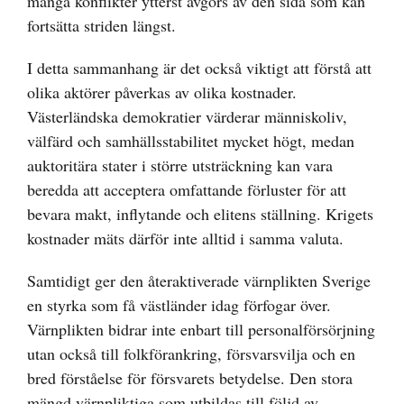
många konflikter ytterst avgörs av den sida som kan
fortsätta striden längst.
I detta sammanhang är det också viktigt att förstå att
olika aktörer påverkas av olika kostnader.
Västerländska demokratier värderar människoliv,
välfärd och samhällsstabilitet mycket högt, medan
auktoritära stater i större utsträckning kan vara
beredda att acceptera omfattande förluster för att
bevara makt, inflytande och elitens ställning. Krigets
kostnader mäts därför inte alltid i samma valuta.
Samtidigt ger den återaktiverade värnplikten Sverige
en styrka som få västländer idag förfogar över.
Värnplikten bidrar inte enbart till personalförsörjning
utan också till folkförankring, försvarsvilja och en
bred förståelse för försvarets betydelse. Den stora
mängd värnpliktiga som utbildas till följd av