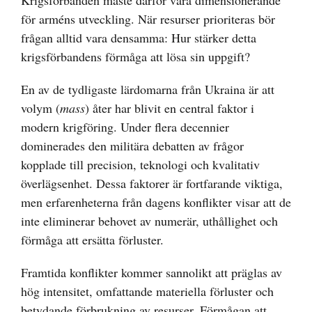
Krigsförbanden måste därför vara dimensionerande
för arméns utveckling. När resurser prioriteras bör
frågan alltid vara densamma: Hur stärker detta
krigsförbandens förmåga att lösa sin uppgift?
En av de tydligaste lärdomarna från Ukraina är att
volym (
mass
) åter har blivit en central faktor i
modern krigföring. Under flera decennier
dominerades den militära debatten av frågor
kopplade till precision, teknologi och kvalitativ
överlägsenhet. Dessa faktorer är fortfarande viktiga,
men erfarenheterna från dagens konflikter visar att de
inte eliminerar behovet av numerär, uthållighet och
förmåga att ersätta förluster.
Framtida konflikter kommer sannolikt att präglas av
hög intensitet, omfattande materiella förluster och
betydande förbrukning av resurser. Förmågan att