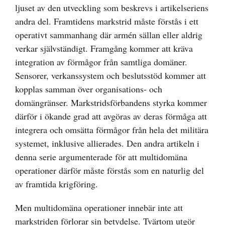
ljuset av den utveckling som beskrevs i artikelseriens
andra del. Framtidens markstrid måste förstås i ett
operativt sammanhang där armén sällan eller aldrig
verkar självständigt. Framgång kommer att kräva
integration av förmågor från samtliga domäner.
Sensorer, verkanssystem och beslutsstöd kommer att
kopplas samman över organisations- och
domängränser. Markstridsförbandens styrka kommer
därför i ökande grad att avgöras av deras förmåga att
integrera och omsätta förmågor från hela det militära
systemet, inklusive allierades. Den andra artikeln i
denna serie argumenterade för att multidomäna
operationer därför måste förstås som en naturlig del
av framtida krigföring.
Men multidomäna operationer innebär inte att
markstriden förlorar sin betydelse. Tvärtom utgör