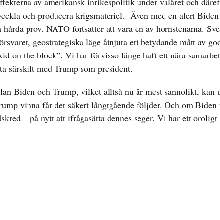
fekterna av amerikansk inrikespolitik under valåret och däref
tveckla och producera krigsmateriel. Även med en alert Biden 
å hårda prov. NATO fortsätter att vara en av hörnstenarna. Sve
 försvaret, geostrategiska läge åtnjuta ett betydande mått av goo
 kid on the block”. Vi har förvisso länge haft ett nära samarb
ta särskilt med Trump som president.
ellan Biden och Trump, vilket alltså nu är mest sannolikt, kan
 Trump vinna får det säkert långtgående följder. Och om Biden 
kred – på nytt att ifrågasätta dennes seger. Vi har ett oroligt