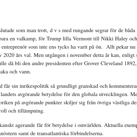
lutade som man trott, d v s med rungande segrar för de båda
ara en valkamp, för Trump lilla Vermont till Nikki Haley och
d entreprenör som inte ens tycks ha varit på ön. Allt pekar nu
 2020 års val. Men utgången i november detta år kan, enligt 
le då bli den andre presidenten efter Grover Cleveland 1892,
baka och vann.
d får sin inrikespolitik så grundligt granskad och kommentera
 landets avgörande betydelse för den globala utvecklingen. M
oriken på avgörande punkter skiljer sig från övriga västliga de
roll och tillämpning.
kanskt agerande får för betydelse i omvärlden. Aktuella exemp
nöstern samt de transatlantiska förbindelserna.