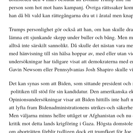
person som hot mot hans kampanj. Övriga rättssaker kommer
han då bli vald kan rättegångarna dra ut i åratal men kna
Trumps personlighet gör också att han, om han skulle dra
lämna ett sjunkande skepp under buller och bång. Men mot
alltså inte särskilt sannolikt. Då skulle det nästan vara m
med hänvisning till sin hälsa hoppar av, med eller utan v
undersökningar har tidigare visat att demokraterna med 
Gavin Newsom eller Pennsylvanias Josh Shapiro skulle 
Det kan synas som att Biden, som sittande president och 
politiken till stöd för sin kandidatur. Den amerikanska ek
Opinionsundersökningar visar att Biden hittills inte haf
att lyfta fram Bidenadministrationens utrikes-och säkerh
Men väljarna minns hellre uttåget ur Afghanistan och nu
kritik mot detta lands krigföring i Gaza. Högsta domstole
om aborträtten förblir tydligen dock ett trumfkort för Joe