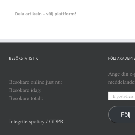
Dela artikeln – välj plattform!
BESÖKSTATISTIK
FÖLJ AKADEMIE
Ange din e-p
Besökare online just nu:
meddelanden
Besökare idag:
E-
Besökare totalt:
postadress
Följ
Integritetspolicy / GDPR