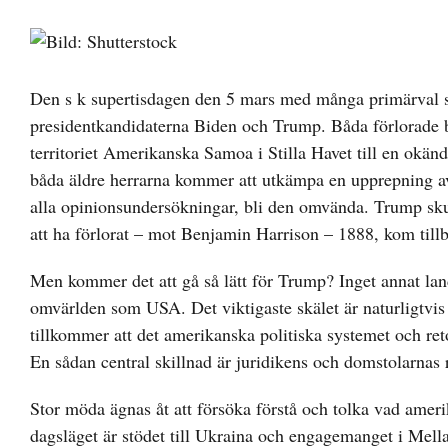
Visa
större
bild
Den s k supertisdagen den 5 mars med många primärval s
presidentkandidaterna Biden och Trump. Båda förlorade b
territoriet Amerikanska Samoa i Stilla Havet till en okän
båda äldre herrarna kommer att utkämpa en upprepning av
alla opinionsundersökningar, bli den omvända. Trump skul
att ha förlorat – mot Benjamin Harrison – 1888, kom till
Men kommer det att gå så lätt för Trump? Inget annat lan
omvärlden som USA. Det viktigaste skälet är naturligtvis
tillkommer att det amerikanska politiska systemet och ret
En sådan central skillnad är juridikens och domstolarnas 
Stor möda ägnas åt att försöka förstå och tolka vad ameri
dagsläget är stödet till Ukraina och engagemanget i Mella