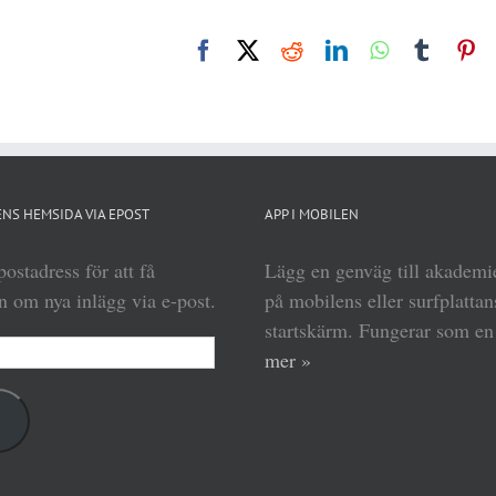
Facebook
X
Reddit
LinkedIn
WhatsApp
Tumbl
Pi
NS HEMSIDA VIA EPOST
APP I MOBILEN
ostadress för att få
Lägg en genväg till akadem
 om nya inlägg via e-post.
på mobilens eller surfplattan
startskärm. Fungerar som e
mer »