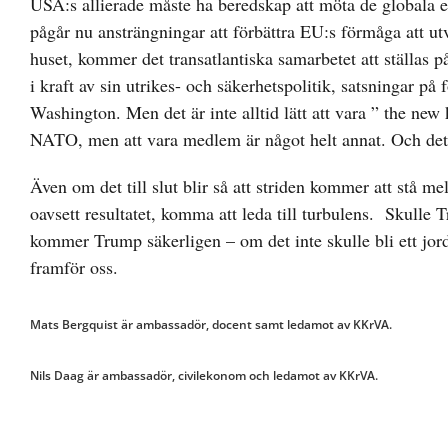
USA:s allierade måste ha beredskap att möta de globala ef
pågår nu ansträngningar att förbättra EU:s förmåga att u
huset, kommer det transatlantiska samarbetet att ställas p
i kraft av sin utrikes- och säkerhetspolitik, satsningar på
Washington. Men det är inte alltid lätt att vara ” the new
NATO, men att vara medlem är något helt annat. Och det
Även om det till slut blir så att striden kommer att stå m
oavsett resultatet, komma att leda till turbulens. Skulle
kommer Trump säkerligen – om det inte skulle bli ett jords
framför oss.
Mats Bergquist är ambassadör, docent samt ledamot av KKrVA.
Nils Daag är ambassadör, civilekonom och ledamot av KKrVA.