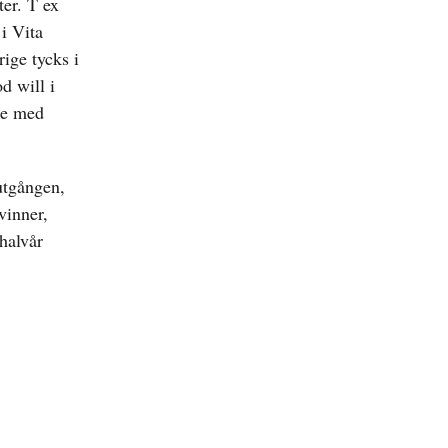
ter. T ex
i Vita
rige tycks i
d will i
ete med
 utgången,
vinner,
 halvår