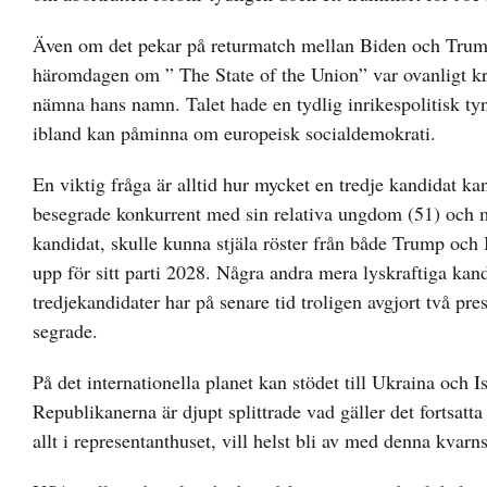
Även om det pekar på returmatch mellan Biden och Trump k
häromdagen om ” The State of the Union” var ovanligt kr
nämna hans namn. Talet hade en tydlig inrikespolitisk ty
ibland kan påminna om europeisk socialdemokrati.
En viktig fråga är alltid hur mycket en tredje kandidat 
besegrade konkurrent med sin relativa ungdom (51) och m
kandidat, skulle kunna stjäla röster från både Trump och Bi
upp för sitt parti 2028. Några andra mera lyskraftiga kan
tredjekandidater har på senare tid troligen avgjort två 
segrade.
På det internationella planet kan stödet till Ukraina och I
Republikanerna är djupt splittrade vad gäller det fortsatt
allt i representanthuset, vill helst bli av med denna kvar