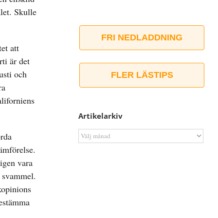
let. Skulle
FRI NEDLADDNING
et att
ti är det
usti och
FLER LÄSTIPS
ra
liforniens
Artikelarkiv
Artikelarkiv
örda
jämförelse.
ligen vara
a svammel.
kopinions
 bestämma