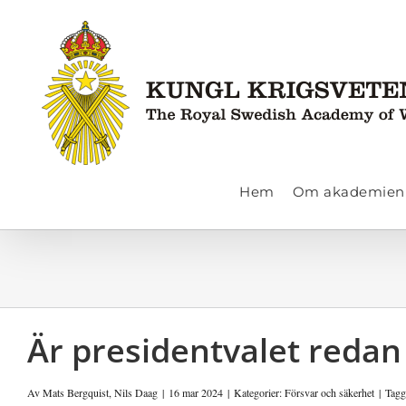
Fortsätt
till
innehållet
Hem
Om akademien
Är presidentvalet redan
Av
Mats Bergquist
,
Nils Daag
|
16 mar 2024
|
Kategorier:
Försvar och säkerhet
|
Tagg