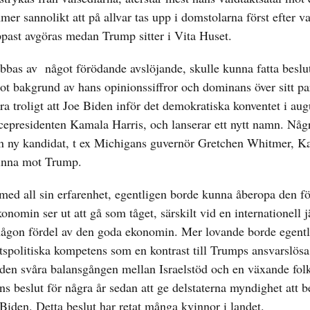
 sannolikt att på allvar tas upp i domstolarna först efter va
ppast avgöras medan Trump sitter i Vita Huset.
bbas av något förödande avslöjande, skulle kunna fatta beslut
 bakgrund av hans opinionssiffror och dominans över sitt par
era troligt att Joe Biden inför det demokratiska konventet i aug
icepresidenten Kamala Harris, och lanserar ett nytt namn. Någ
en ny kandidat, t ex Michigans guvernör Gretchen Whitmer, Ka
vinna mot Trump.
med all sin erfarenhet, egentligen borde kunna åberopa den f
onomin ser ut att gå som tåget, särskilt vid en internationell 
t någon fördel av den goda ekonomin. Mer lovande borde egent
etspolitiska kompetens som en kontrast till Trumps ansvarslös
 den svåra balansgången mellan Israelstöd och en växande fol
ns beslut för några år sedan att ge delstaterna myndighet att
 Biden. Detta beslut har retat många kvinnor i landet.