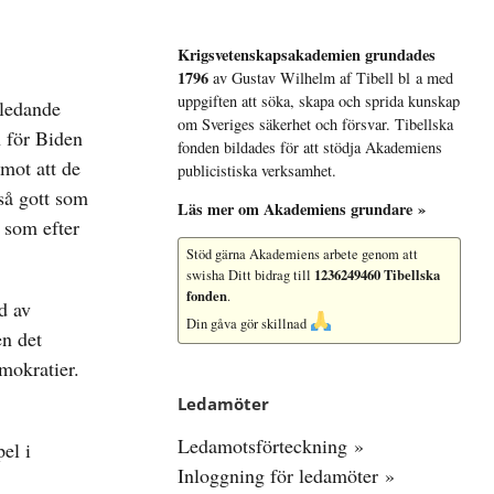
Krigsvetenskap­sakademien grundades
1796
av Gustav Wilhelm af Tibell bl a med
uppgiften att söka, skapa och sprida kunskap
 ledande
om Sveriges säkerhet och försvar. Tibellska
 för Biden
fonden bildades för att stödja Akademiens
 mot att de
publicistiska verksamhet.
så gott som
Läs mer om Akademiens grundare »
 som efter
Stöd gärna Akademiens arbete
genom att
1236249460 Tibellska
swisha Ditt bidrag till
fonden
.
d av
Din gåva gör skillnad
en det
mokratier.
Ledamöter
Ledamotsförteckning »
el i
Inloggning för ledamöter »