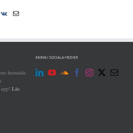
r
nterest
Vk
E-
post
KKRVA I SOCIALA MEDIER
iens hemsida
s
n app!
Läs