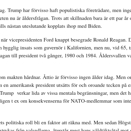
lag. Trump har förvisso haft populistiska företrädare, men in
eten nu är åldersfrågan. Trots att skillnaden bara är ett par å
ttills nästan uteslutande kopplats ihop med Biden.
 när vicepresidenten Ford knappt besegrade Ronald Reagan. D
en hygglig insats som guvernör i Kalifornien, men nu, vid 65,
eagan till president två gånger, 1980 och 1984. Åldersvallen v
n om makten hårdnar. Åttio är förvisso ingen ålder idag. Men
om en amerikansk president utsätts för och oroande tecken på e
 Trump verkar lida av vissa mentala begränsningar, men det 
nyligen t ex om konsekvenserna för NATO-medlemmar som inte
s politiska roll bli en faktor att räkna med. Men sedan Högst
trykas från valsedlarna, återstår mest hans våldtäktsåtal mot 