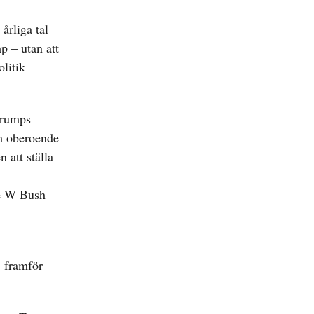
årliga tal
p – utan att
litik
Trumps
om oberoende
 att ställa
ge W Bush
, framför