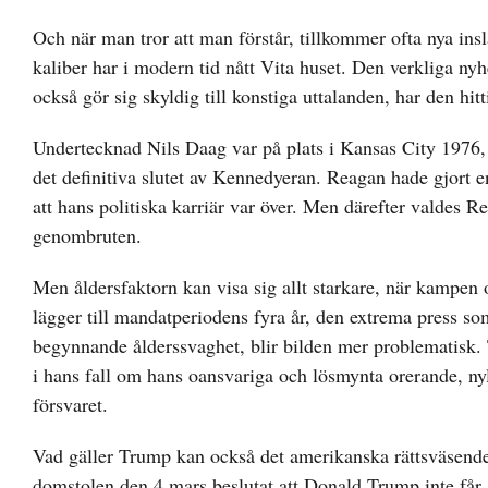
Och när man tror att man förstår, tillkommer ofta nya ins
kaliber har i modern tid nått Vita huset. Den verkliga nyh
också gör sig skyldig till konstiga uttalanden, har den hi
Undertecknad Nils Daag var på plats i Kansas City 1976,
det definitiva slutet av Kennedyeran. Reagan hade gjort 
att hans politiska karriär var över. Men därefter valdes R
genombruten.
Men åldersfaktorn kan visa sig allt starkare, när kampe
lägger till mandatperiodens fyra år, den extrema press s
begynnande ålderssvaghet, blir bilden mer problematisk.
i hans fall om hans oansvariga och lösmynta orerande, 
försvaret.
Vad gäller Trump kan också det amerikanska rättsväsendet
domstolen den 4 mars beslutat att Donald Trump inte får s