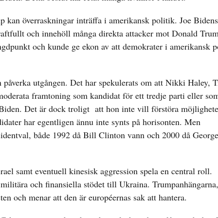
an överraskningar inträffa i amerikansk politik. Joe Bidens 
aftfullt och innehöll många direkta attacker mot Donald Trum
ngdpunkt och kunde ge ekon av att demokrater i amerikansk po
kan påverka utgången. Det har spekulerats om att Nikki Haley, 
oderata framtoning som kandidat för ett tredje parti eller s
den. Det är dock troligt att hon inte vill förstöra möjligheten
didater har egentligen ännu inte synts på horisonten. Men
presidentval, både 1992 då Bill Clinton vann och 2000 då Geor
srael samt eventuell kinesisk aggression spela en central roll.
a militära och finansiella stödet till Ukraina. Trumpanhängarna
nsten och menar att den är européernas sak att hantera.