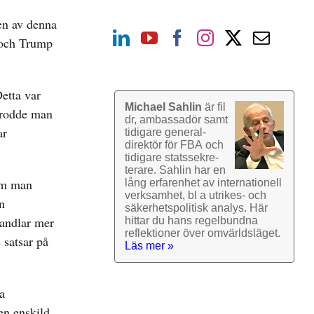
gen av denna
r och Trump
etta var
Michael Sahlin
är fil
 trodde man
dr, ambassadör samt
ar
tidigare general­
direktör för FBA och
tidigare stats­sekre­
terare. Sahlin har en
 om man
lång erfarenhet av inter­nationell
verk­samhet, bl a utrikes- och
n
säkerhets­politisk analys. Här
handlar mer
hittar du hans regel­bundna
reflek­tioner över omvärlds­läget.
 satsar på
Läs mer »
a
en enskild