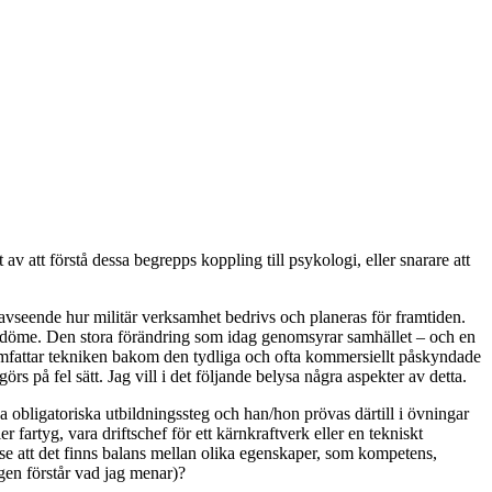
av att förstå dessa begrepps koppling till psykologi, eller snarare att
vseende hur militär verksamhet bedrivs och planeras för framtiden.
 omdöme. Den stora förändring som idag genomsyrar samhället – och en
mfattar tekniken bakom den tydliga och ofta kommersiellt påskyndade
på fel sätt. Jag vill i det följande belysa några aspekter av detta.
ka obligatoriska utbildningssteg och han/hon prövas därtill i övningar
 fartyg, vara driftschef för ett kärnkraftverk eller en tekniskt
se att det finns balans mellan olika egenskaper, som kompetens,
ngen förstår vad jag menar)?