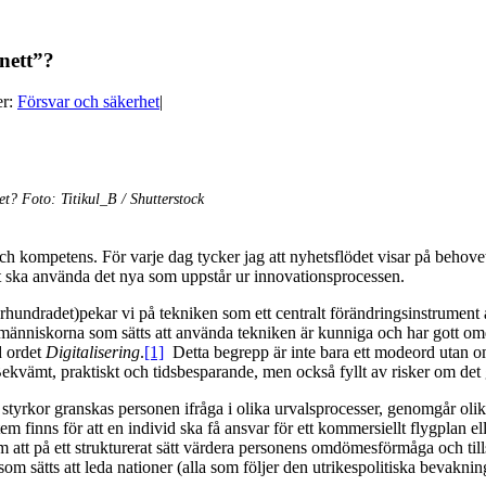
snett”?
er:
Försvar och säkerhet
|
et? Foto: Titikul_B / Shutterstock
och kompetens. För varje dag tycker jag att nyhetsflödet visar på behovet 
st ska använda det nya som uppstår ur innovationsprocessen.
ndradet)pekar vi på tekniken som ett centralt förändrings­instrument a
tt människorna som sätts att använda tekniken är kunniga och har gott
d ordet
Digitalisering
.
[1]
Detta begrepp är inte bara ett modeord utan o
t, praktiskt och tidsbesparande, men också fyllt av risker om det görs 
de styrkor granskas personen ifråga i olika urvalsprocesser, genomgår oli
finns för att en individ ska få ansvar för ett kommersiellt flygplan eller
att på ett strukturerat sätt värdera personens omdömesförmåga och till
om sätts att leda nationer (alla som följer den utrikespolitiska bevakni