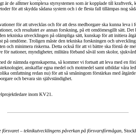
är de alltmer komplexa styrsystemen som är kopplade till kraftverk, kä
metoder för att skydda sådana system och i de flesta fall tillämpas nog 
tioner för att utvecklas och för att dess medborgare ska kunna leva i fo
vationer, och resultatet av annan forskning, på ett omdömesgillt sätt. D
n tekniska utvecklingen på olämpliga sätt, kunskap för att initiera åtgä
l brist på omdöme. Troligen måste den tekniska forskningen och utveckli
n och minimera riskerna. Detta också för att vi bättre ska förstå de mek
are för nationer, myndigheter, militära förband såväl som skolor, sjukvå
 med de nämnda egenskaperna, så kommer vi fortsatt att leva med en förä
etsteknologier, anskaffar egna medel och motmedel samt utbildar våra led
 olika omfattning redan nu) för att så småningom förstärkas med åtgärd
orgare och bevara sin självständighet.
delprojektledare inom KV21.
e försvaret – teknikutveck­lingens påverkan på försvarsförmågan
, Stock