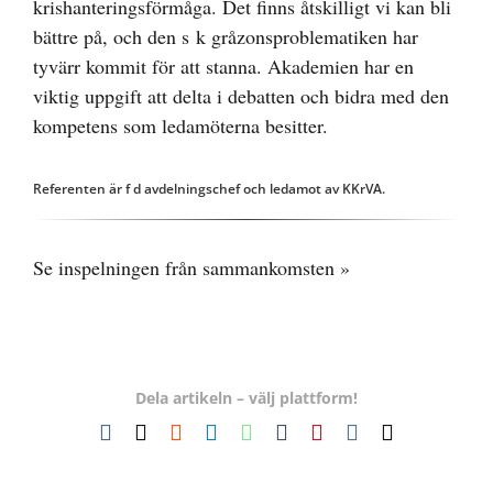
krishanteringsförmåga. Det finns åtskilligt vi kan bli
bättre på, och den s k gråzonsproblematiken har
tyvärr kommit för att stanna. Akademien har en
viktig uppgift att delta i debatten och bidra med den
kompetens som ledamöterna besitter.
Referenten är f d avdelningschef och ledamot av KKrVA.
Se inspelningen från sammankomsten »
Dela artikeln – välj plattform!
Facebook
X
Reddit
LinkedIn
WhatsApp
Tumblr
Pinterest
Vk
E-
post