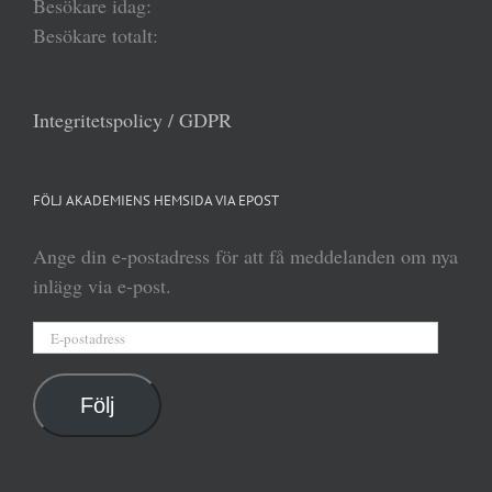
Besökare idag:
Besökare totalt:
Integritetspolicy / GDPR
FÖLJ AKADEMIENS HEMSIDA VIA EPOST
Ange din e-postadress för att få meddelanden om nya
inlägg via e-post.
E-
postadress
Följ