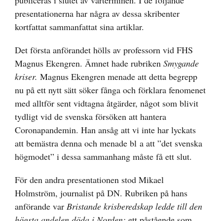
publiceras i slutet av vårterminen. I de följande
presentationerna har några av dessa skribenter
kortfattat sammanfattat sina artiklar.
Det första anförandet hölls av professorn vid FHS
Magnus Ekengren. Ämnet hade rubriken
Smygande
kriser.
Magnus Ekengren menade att detta begrepp
nu på ett nytt sätt söker fånga och förklara fenomenet
med alltför sent vidtagna åtgärder, något som blivit
tydligt vid de svenska försöken att hantera
Coronapandemin. Han ansåg att vi inte har lyckats
att bemästra denna och menade bl a att ”det svenska
högmodet” i dessa sammanhang måste få ett slut.
För den andra presentationen stod Mikael
Holmström, journalist på DN. Rubriken på hans
anförande var
Bristande krisberedskap ledde till
den
högsta andelen döda i Norden;
ett påstående som