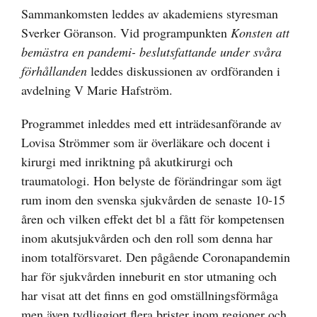
Sammankomsten leddes av akademiens styresman
Sverker Göranson. Vid programpunkten
Konsten att
bemästra en pandemi- beslutsfattande under svåra
förhållanden
leddes diskussionen av ordföranden i
avdelning V Marie Hafström.
Programmet inleddes med ett inträdesanförande av
Lovisa Strömmer som är överläkare och docent i
kirurgi med inriktning på akutkirurgi och
traumatologi. Hon belyste de förändringar som ägt
rum inom den svenska sjukvården de senaste 10-15
åren och vilken effekt det bl a fått för kompetensen
inom akutsjukvården och den roll som denna har
inom totalförsvaret. Den pågående Coronapandemin
har för sjukvården inneburit en stor utmaning och
har visat att det finns en god omställningsförmåga
men även tydliggjort flera brister inom regioner och