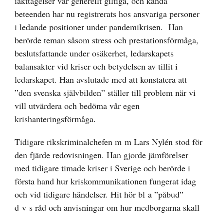
iakttagelser var generellt giltiga, och kända
beteenden har nu registrerats hos ansvariga personer
i ledande positioner under pandemikrisen. Han
berörde teman såsom stress och prestationsförmåga,
beslutsfattande under osäkerhet, ledarskapets
balansakter vid kriser och betydelsen av tillit i
ledarskapet. Han avslutade med att konstatera att
”den svenska självbilden” ställer till problem när vi
vill utvärdera och bedöma vår egen
krishanteringsförmåga.
Tidigare rikskriminalchefen m m Lars Nylén stod för
den fjärde redovisningen. Han gjorde jämförelser
med tidigare timade kriser i Sverige och berörde i
första hand hur kriskommunikationen fungerat idag
och vid tidigare händelser. Hit hör bl a ”påbud”
d v s råd och anvisningar om hur medborgarna skall