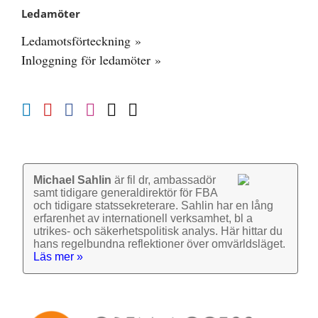
Ledamöter
Ledamotsförteckning »
Inloggning för ledamöter »
Michael Sahlin
är fil dr, ambassadör
samt tidigare general­direktör för FBA
och tidigare stats­sekre­terare. Sahlin har en lång
erfarenhet av inter­nationell verk­samhet, bl a
utrikes- och säkerhets­politisk analys. Här hittar du
hans regel­bundna reflek­tioner över omvärlds­läget.
Läs mer »