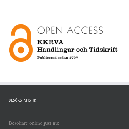
BESÖKSTATISTIK
Besökare online just nu: