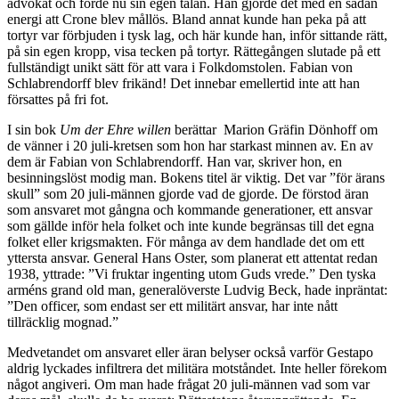
advokat och förde nu sin egen talan. Han gjorde det med en sådan
energi att Crone blev mållös. Bland annat kunde han peka på att
tortyr var förbjuden i tysk lag, och här kunde han, inför sittande rätt,
på sin egen kropp, visa tecken på tortyr. Rättegången slutade på ett
fullständigt unikt sätt för att vara i Folkdomstolen. Fabian von
Schlabrendorff blev frikänd! Det innebar emellertid inte att han
försattes på fri fot.
I sin bok
Um der Ehre willen
berättar Marion Gräfin Dönhoff om
de vänner i 20 juli-kretsen som hon har starkast minnen av. En av
dem är Fabian von Schlabrendorff. Han var, skriver hon, en
besinningslöst modig man. Bokens titel är viktig. Det var ”för ärans
skull” som 20 juli-männen gjorde vad de gjorde. De förstod äran
som ansvaret mot gångna och kommande generationer, ett ansvar
som gällde inför hela folket och inte kunde begränsas till det egna
folket eller krigsmakten. För många av dem handlade det om ett
yttersta ansvar. General Hans Oster, som planerat ett attentat redan
1938, yttrade: ”Vi fruktar ingenting utom Guds vrede.” Den tyska
arméns grand old man, generalöverste Ludvig Beck, hade inpräntat:
”Den officer, som endast ser ett militärt ansvar, har inte nått
tillräcklig mognad.”
Medvetandet om ansvaret eller äran belyser också varför Gestapo
aldrig lyckades infiltrera det militära motståndet. Inte heller förekom
något angiveri. Om man hade frågat 20 juli-männen vad som var