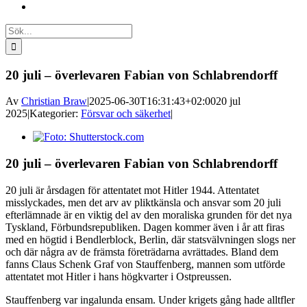
Sök
efter:
20 juli – överlevaren Fabian von Schlabrendorff
Av
Christian Braw
|
2025-06-30T16:31:43+02:00
20 jul
2025
|
Kategorier:
Försvar och säkerhet
|
Visa
större
bild
20 juli – överlevaren Fabian von Schlabrendorff
20 juli är årsdagen för attentatet mot Hitler 1944. Attentatet
misslyckades, men det arv av pliktkänsla och ansvar som 20 juli
efterlämnade är en viktig del av den moraliska grunden för det nya
Tyskland, Förbundsrepubliken. Dagen kommer även i år att firas
med en högtid i Bendlerblock, Berlin, där statsvälvningen slogs ner
och där några av de främsta företrädarna avrättades. Bland dem
fanns Claus Schenk Graf von Stauffenberg, mannen som utförde
attentatet mot Hitler i hans högkvarter i Ostpreussen.
Stauffenberg var ingalunda ensam. Under krigets gång hade alltfler