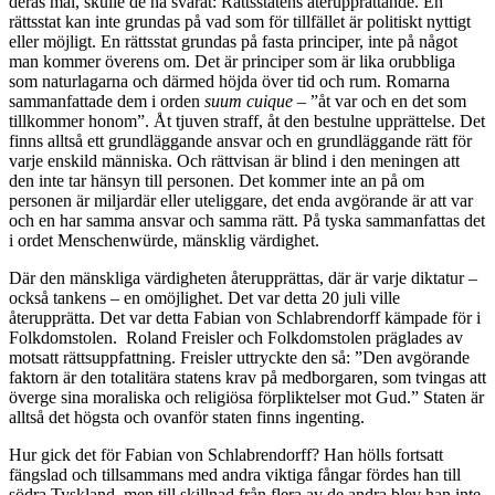
deras mål, skulle de ha svarat: Rättsstatens återupprättande. En
rättsstat kan inte grundas på vad som för tillfället är politiskt nyttigt
eller möjligt. En rättsstat grundas på fasta principer, inte på något
man kommer överens om. Det är principer som är lika orubbliga
som naturlagarna och därmed höjda över tid och rum. Romarna
sammanfattade dem i orden
suum cuique
– ”åt var och en det som
tillkommer honom”. Åt tjuven straff, åt den bestulne upprättelse. Det
finns alltså ett grundläggande ansvar och en grundläggande rätt för
varje enskild människa. Och rättvisan är blind i den meningen att
den inte tar hänsyn till personen. Det kommer inte an på om
personen är miljardär eller uteliggare, det enda avgörande är att var
och en har samma ansvar och samma rätt. På tyska sammanfattas det
i ordet Menschenwürde, mänsklig värdighet.
Där den mänskliga värdigheten återupprättas, där är varje diktatur –
också tankens – en omöjlighet. Det var detta 20 juli ville
återupprätta. Det var detta Fabian von Schlabrendorff kämpade för i
Folkdomstolen. Roland Freisler och Folkdomstolen präglades av
motsatt rättsuppfattning. Freisler uttryckte den så: ”Den avgörande
faktorn är den totalitära statens krav på medborgaren, som tvingas att
överge sina moraliska och religiösa förpliktelser mot Gud.” Staten är
alltså det högsta och ovanför staten finns ingenting.
Hur gick det för Fabian von Schlabrendorff? Han hölls fortsatt
fängslad och tillsammans med andra viktiga fångar fördes han till
södra Tyskland, men till skillnad från flera av de andra blev han inte