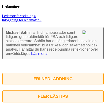
Ledamöter
Ledamotsförteckning »
Inloggning för ledamöter »
Michael Sahlin
är fil dr, ambassadör samt
tidigare general­direktör för FBA och tidigare
stats­sekre­terare. Sahlin har en lång erfarenhet av inter­
nationell verk­samhet, bl a utrikes- och säkerhets­politisk
analys. Här hittar du hans regel­bundna reflek­tioner över
omvärlds­läget.
Läs mer »
FRI NEDLADDNING
FLER LÄSTIPS