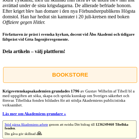
avrättad under de sista krigsdagarna. De allierade befriade honom.
Efter kriget blev han domare i den nya Förbundsrepublikens Högsta
domstol. Han har hedrat sin kamrater i 20 juli-kretsen med boken
Offiziere gegen Hitler.
Författaren är präst i svenska kyrkan, docent vid Åbo Akademi och tidigare
fältpräst vid Göta Ingenjörregemente.
Dela artikeln – välj plattform!
Facebook
X
Reddit
LinkedIn
WhatsApp
Tumblr
Pinterest
Vk
E-
post
BOOKSTORE
Krigsvetenskap­sakademien grundades 1796
av Gustav Wilhelm af Tibell bl a
med uppgiften att söka, skapa och sprida kunskap om Sveriges säkerhet och
försvar. Tibellska fonden bildades för att stödja Akademiens publicistiska
verksamhet.
Läs mer om Akademiens grundare »
Stöd gärna Akademiens arbete
genom att swisha Ditt bidrag till
1236249460 Tibellska
fonden
.
🙏
Din gåva gör skillnad