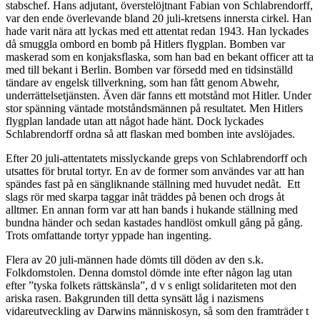
stabschef. Hans adjutant, överstelöjtnant Fabian von Schlabrendorff,
var den ende överlevande bland 20 juli-kretsens innersta cirkel. Han
hade varit nära att lyckas med ett attentat redan 1943. Han lyckades
då smuggla ombord en bomb på Hitlers flygplan. Bomben var
maskerad som en konjaksflaska, som han bad en bekant officer att ta
med till bekant i Berlin. Bomben var försedd med en tidsinställd
tändare av engelsk tillverkning, som han fått genom Abwehr,
underrättelsetjänsten. Även där fanns ett motstånd mot Hitler. Under
stor spänning väntade motståndsmännen på resultatet. Men Hitlers
flygplan landade utan att något hade hänt. Dock lyckades
Schlabrendorff ordna så att flaskan med bomben inte avslöjades.
Efter 20 juli-attentatets misslyckande greps von Schlabrendorff och
utsattes för brutal tortyr. En av de former som användes var att han
spändes fast på en sängliknande ställning med huvudet nedåt. Ett
slags rör med skarpa taggar inåt träddes på benen och drogs åt
alltmer. En annan form var att han bands i hukande ställning med
bundna händer och sedan kastades handlöst omkull gång på gång.
Trots omfattande tortyr yppade han ingenting.
Flera av 20 juli-männen hade dömts till döden av den s.k.
Folkdomstolen. Denna domstol dömde inte efter någon lag utan
efter ”tyska folkets rättskänsla”, d v s enligt solidariteten mot den
ariska rasen. Bakgrunden till detta synsätt låg i nazismens
vidareutveckling av Darwins människosyn, så som den framträder t