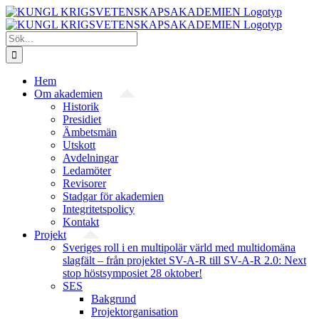
Fortsätt
till
innehållet
Sök
efter:
Hem
Om akademien
Historik
Presidiet
Ämbetsmän
Utskott
Avdelningar
Ledamöter
Revisorer
Stadgar för akademien
Integritetspolicy
Kontakt
Projekt
Sveriges roll i en multipolär värld med multidomäna
slagfält – från projektet SV-A-R till SV-A-R 2.0: Next
stop höstsymposiet 28 oktober!
SES
Bakgrund
Projekt­organisation