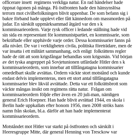
officerare insett regimens verkliga natur. En rad händelser hade
öppnat ögonen på många. På östfronten hade den hänsynslösa
terrorn mot civilbefolkningen blivit uppenbar. De som befann sig i
bakre förband hade upplevt eller fått kännedom om massmorden på
judar. En särskilt uppmärksammad åtgärd var den s k
kommissarieordern. Varje rysk officer i ledande ställning hade vid
sin sida en representant för kommunistpartiet, en kommissarie, som
bekräftade eller upphävde varje order. Dessa kommissarier fanns på
alla nivåer. De var i verkligheten civila, politiska företrädare, men de
var insatta i ett militärt sammanhang, och enligt folkrättens regler
hade de rätt att som krigsfångar behandlas som krigsmän. Vid början
av det tyska angreppet på Sovjetunionen utfärdade Hitler den s k
kommissarieordern, som innebar att tillfångatagna kommissarier
omedelbart skulle avrättas. Ordern väckte stort motstånd och kunde
endast delvis implementeras, men ett stort antal tillfångatagna
kommissarier blev likväl avrättade. Detta var ett folkrättsbrott som
väckte mångas insikt om regimens rätta natur. Frågan om
kommissarieordern följde efter även en 20 juli-man, nämligen
general Erich Hoepner. Han hade blivit avrättad 1944, en skola i
Berlin hade uppkallats efter honom 1956, men 2008 ströks hans
namn från skolan, bl.a. därför att han hade implementerat
kommissarieordern.
Motståndet mot Hitler var starkt på östfronten och särskilt i
Heeresgruppe Mitte, där general Henning von Tresckow var