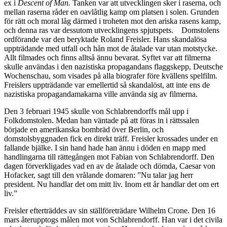
ex i
Descent of
Man.
Tanken var att utvecklingen sker i raserna, och
mellan raserna råder en oavlåtlig kamp om platsen i solen. Grunden
för rätt och moral låg därmed i troheten mot den ariska rasens kamp,
och denna ras var dessutom utvecklingens spjutspets. Domstolens
ordförande var den beryktade Roland Freisler. Hans skandalösa
uppträdande med utfall och hån mot de åtalade var utan motstycke.
Allt filmades och finns alltså ännu bevarat. Syftet var att filmerna
skulle användas i den nazistiska propagandans flaggskepp, Deutsche
Wochenschau, som visades på alla biografer före kvällens spelfilm.
Freislers uppträdande var emellertid så skandalöst, att inte ens de
nazistiska propagandamakarna ville använda sig av filmerna.
Den 3 februari 1945 skulle von Schlabrendorffs mål upp i
Folkdomstolen. Medan han väntade på att föras in i rättssalen
började en amerikanska bombräd över Berlin, och
domstolsbyggnaden fick en direkt träff. Freisler krossades under en
fallande bjälke. I sin hand hade han ännu i döden en mapp med
handlingarna till rättegången mot Fabian von Schlabrendorff. Den
dagen förverkligades vad en av de åtalade och dömda, Caesar von
Hofacker, sagt till den vrålande domaren: ”Nu talar jag herr
president. Nu handlar det om mitt liv. Inom ett år handlar det om ert
liv.”
Freisler efterträddes av sin ställföreträdare Wilhelm Crone. Den 16
mars återupptogs målen mot von Schlabrendorff. Han var i det civila