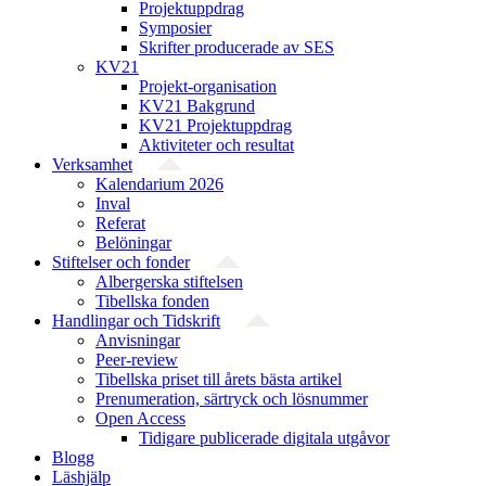
Projektuppdrag
Symposier
Skrifter producerade av SES
KV21
Projekt-organisation
KV21 Bakgrund
KV21 Projektuppdrag
Aktiviteter och resultat
Verksamhet
Kalendarium 2026
Inval
Referat
Belöningar
Stiftelser och fonder
Albergerska stiftelsen
Tibellska fonden
Handlingar och Tidskrift
Anvisningar
Peer-review
Tibellska priset till årets bästa artikel
Prenumeration, särtryck och lösnummer
Open Access
Tidigare publicerade digitala utgåvor
Blogg
Läshjälp