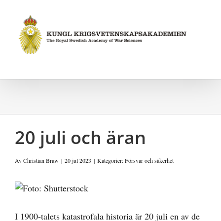
Fortsätt
till
innehållet
20 juli och äran
Av
Christian Braw
|
20 jul 2023
|
Kategorier:
Försvar och säkerhet
Visa
större
bild
I 1900-talets katastrofala historia är 20 juli en av de