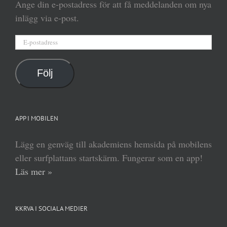
Ange din e-postadress för att få meddelanden om nya
inlägg via e-post.
E-
postadress
Följ
APP I MOBILEN
Lägg en genväg till akademiens hemsida på mobilens
eller surfplattans startskärm. Fungerar som en app!
Läs mer »
KKRVA I SOCIALA MEDIER