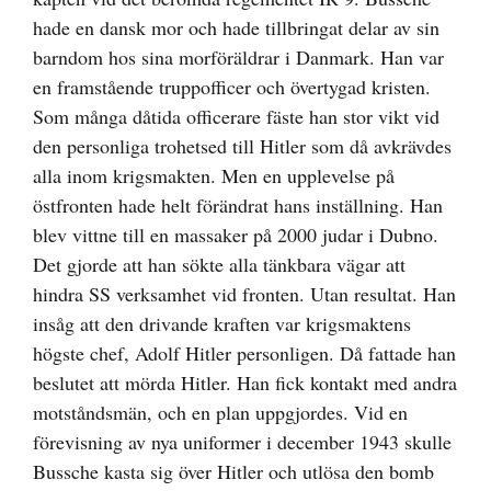
hade en dansk mor och hade tillbringat delar av sin
barndom hos sina morföräldrar i Danmark. Han var
en framstående truppofficer och övertygad kristen.
Som många dåtida officerare fäste han stor vikt vid
den personliga trohetsed till Hitler som då avkrävdes
alla inom krigsmakten. Men en upplevelse på
östfronten hade helt förändrat hans inställning. Han
blev vittne till en massaker på 2000 judar i Dubno.
Det gjorde att han sökte alla tänkbara vägar att
hindra SS verksamhet vid fronten. Utan resultat. Han
insåg att den drivande kraften var krigsmaktens
högste chef, Adolf Hitler personligen. Då fattade han
beslutet att mörda Hitler. Han fick kontakt med andra
motståndsmän, och en plan uppgjordes. Vid en
förevisning av nya uniformer i december 1943 skulle
Bussche kasta sig över Hitler och utlösa den bomb