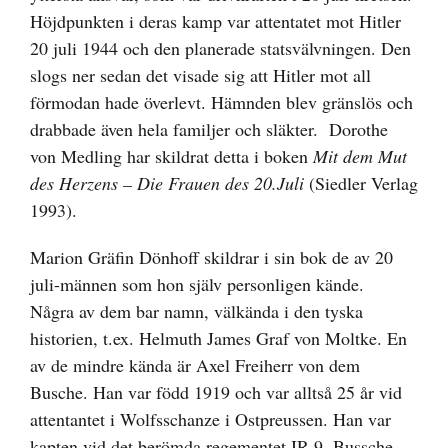
Höjdpunkten i deras kamp var attentatet mot Hitler
20 juli 1944 och den planerade statsvälvningen. Den
slogs ner sedan det visade sig att Hitler mot all
förmodan hade överlevt. Hämnden blev gränslös och
drabbade även hela familjer och släkter. Dorothe
von Medling har skildrat detta i boken
Mit dem Mut
des Herzens – Die Frauen des 20.Juli
(Siedler Verlag
1993).
Marion Gräfin Dönhoff skildrar i sin bok de av 20
juli-männen som hon själv personligen kände.
Några av dem bar namn, välkända i den tyska
historien, t.ex. Helmuth James Graf von Moltke. En
av de mindre kända är Axel Freiherr von dem
Busche. Han var född 1919 och var alltså 25 år vid
attentantet i Wolfsschanze i Ostpreussen. Han var
kapten vid det berömda regementet IR 9. Bussche