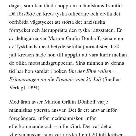
dagar, som kan tända hopp om människans framtid.
Då försökte en krets tyska officerare och civila det
oerhörda vågstycket att störta det nazistiska
förtrycket och återupprätta den tyska rättsstaten. En
av deltagarna var Marion Gräfin Dönhoff, senare en
av Tysklands mest betydelsefulla journalister. I 20
juli-kretsen hade hon till uppgift att vara kurir mellan
de olika motståndsgrupperna. Sina minnen av denna
tid har hon samlat i boken
Um der Ehre willen –
Erinnerungen an die Freunde vom 20 Juli
(Siedler
Verlag) 1994).
Med äran avser Marion Gräfin Dönhoff varje
människas yttersta ansvar. Det är ett ansvar inför
föregångare, inför medmänniskor, inför
efterkommande och – inför Gud. Det var detta
yttersta ansvar, som var drivkraften i 20 juli-kretsen.