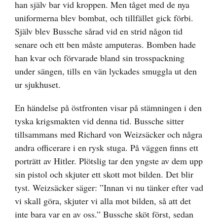
han själv bar vid kroppen. Men tåget med de nya
uniformerna blev bombat, och tillfället gick förbi.
Själv blev Bussche sårad vid en strid någon tid
senare och ett ben måste amputeras. Bomben hade
han kvar och förvarade bland sin trosspackning
under sängen, tills en vän lyckades smuggla ut den
ur sjukhuset.
En händelse på östfronten visar på stämningen i den
tyska krigsmakten vid denna tid. Bussche sitter
tillsammans med Richard von Weizsäcker och några
andra officerare i en rysk stuga. På väggen finns ett
porträtt av Hitler. Plötslig tar den yngste av dem upp
sin pistol och skjuter ett skott mot bilden. Det blir
tyst. Weizsäcker säger: ”Innan vi nu tänker efter vad
vi skall göra, skjuter vi alla mot bilden, så att det
inte bara var en av oss.” Bussche sköt först, sedan