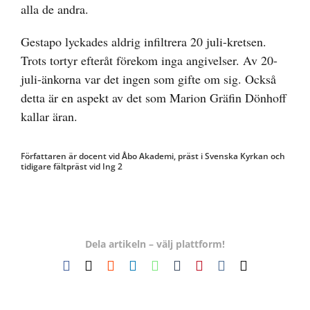
alla de andra.
Gestapo lyckades aldrig infiltrera 20 juli-kretsen.
Trots tortyr efteråt förekom inga angivelser. Av 20-
juli-änkorna var det ingen som gifte om sig. Också
detta är en aspekt av det som Marion Gräfin Dönhoff
kallar äran.
Författaren är docent vid Åbo Akademi, präst i Svenska Kyrkan och
tidigare fältpräst vid Ing 2
Dela artikeln – välj plattform!
Facebook
X
Reddit
LinkedIn
WhatsApp
Tumblr
Pinterest
Vk
E-
post