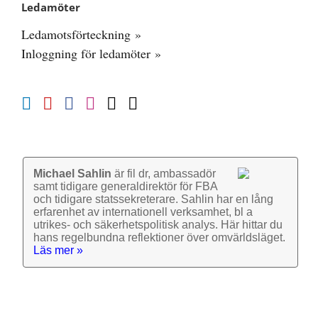
Ledamöter
Ledamotsförteckning »
Inloggning för ledamöter »
Michael Sahlin
är fil dr, ambassadör
samt tidigare general­direktör för FBA
och tidigare stats­sekre­terare. Sahlin har en lång
erfarenhet av inter­nationell verk­samhet, bl a
utrikes- och säkerhets­politisk analys. Här hittar du
hans regel­bundna reflek­tioner över omvärlds­läget.
Läs mer »