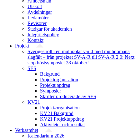
Ämbetsmän
Utskott
Avdelningar
Ledamöter
Revisorer
Stadgar för akademien
Integritetspolicy
Kontakt
Projekt
Sveriges roll i en multipolär värld med multidomäna
slagfält – från projektet SV-A-R till SV-A-R 2.0: Next
stop höstsymposiet 28 oktober!
SES
Bakgrund
Projekt­organisation
Projektuppdrag
Symposier
Skrifter producerade av SES
KV21
Projekt-organisation
KV21 Bakgrund
KV21 Projektuppdrag
Aktiviteter och resultat
Verksamhet
Kalendarium 2026