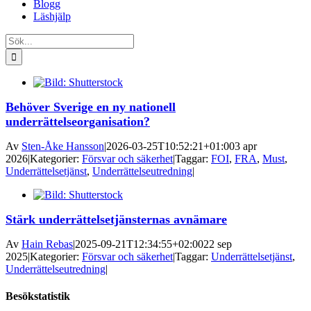
Blogg
Läshjälp
Sök
efter:
Behöver Sverige en ny nationell
underrättelseorganisation?
Av
Sten-Åke Hansson
|
2026-03-25T10:52:21+01:00
3 apr
2026
|
Kategorier:
Försvar och säkerhet
|
Taggar:
FOI
,
FRA
,
Must
,
Underrättelsetjänst
,
Underrättelseutredning
|
Stärk underrättelsetjänsternas avnämare
Av
Hain Rebas
|
2025-09-21T12:34:55+02:00
22 sep
2025
|
Kategorier:
Försvar och säkerhet
|
Taggar:
Underrättelsetjänst
,
Underrättelseutredning
|
Besökstatistik