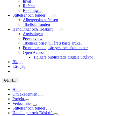
Inval
Referat
Belöningar
Stiftelser och fonder
Albergerska stiftelsen
Tibellska fonden
Handlingar och Tidskrift
Anvisningar
Peer-review
Tibellska priset till årets bästa artikel
Prenumeration, särtryck och lösnummer
Open Access
Tidigare publicerade digitala utgåvor
Blogg
Läshjälp
Gå till…
Hem
Om akademien
Projekt
Verksamhet
Stiftelser och fonder
Handlingar och Tidskrift