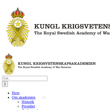
Fortsätt
till
innehållet
Sök
efter:
Hem
Om akademien
Historik
Presidiet