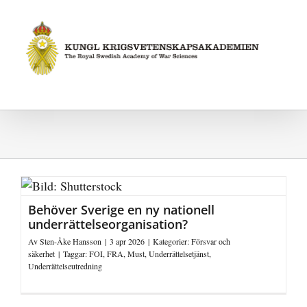
Fortsätt
till
innehållet
Behöver Sverige en ny nationell
underrättelseorganisation?
Av
Sten-Åke Hansson
|
3 apr 2026
|
Kategorier:
Försvar och
säkerhet
|
Taggar:
FOI
,
FRA
,
Must
,
Underrättelsetjänst
,
Underrättelseutredning