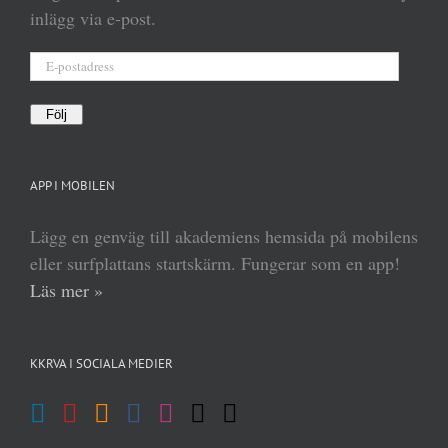
inlägg via e-post.
E-
postadress
Följ
APP I MOBILEN
Lägg en genväg till akademiens hemsida på mobilens
eller surfplattans startskärm. Fungerar som en app!
Läs mer »
KKRVA I SOCIALA MEDIER