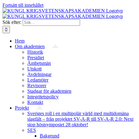
Fortsätt till innehållet
Sök efter:
Hem
Om akademien
Historik
Presidiet
Ämbetsmän
Utskott
Avdelningar
Ledamöter
Revisorer
Stadgar för akademien
Integritetspolicy
Kontakt
Projekt
Sveriges roll i en multipolär värld med multidomäna
slagfält – från projektet SV-A-R till SV-A-R 2.0: Next
stop höstsymposiet 28 oktober!
SES
Bakgrund