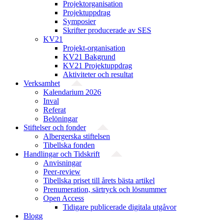
Projekt­organisation
Projektuppdrag
Symposier
Skrifter producerade av SES
KV21
Projekt-organisation
KV21 Bakgrund
KV21 Projektuppdrag
Aktiviteter och resultat
Verksamhet
Kalendarium 2026
Inval
Referat
Belöningar
Stiftelser och fonder
Albergerska stiftelsen
Tibellska fonden
Handlingar och Tidskrift
Anvisningar
Peer-review
Tibellska priset till årets bästa artikel
Prenumeration, särtryck och lösnummer
Open Access
Tidigare publicerade digitala utgåvor
Blogg