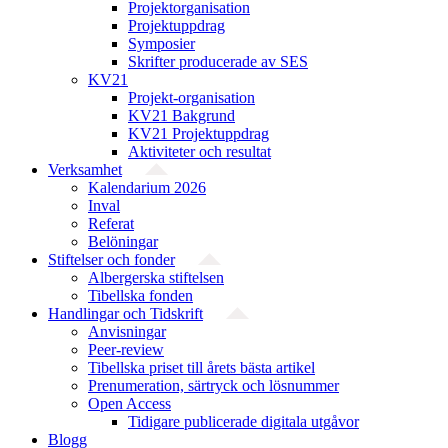
Projekt­organisation
Projektuppdrag
Symposier
Skrifter producerade av SES
KV21
Projekt-organisation
KV21 Bakgrund
KV21 Projektuppdrag
Aktiviteter och resultat
Verksamhet
Kalendarium 2026
Inval
Referat
Belöningar
Stiftelser och fonder
Albergerska stiftelsen
Tibellska fonden
Handlingar och Tidskrift
Anvisningar
Peer-review
Tibellska priset till årets bästa artikel
Prenumeration, särtryck och lösnummer
Open Access
Tidigare publicerade digitala utgåvor
Blogg