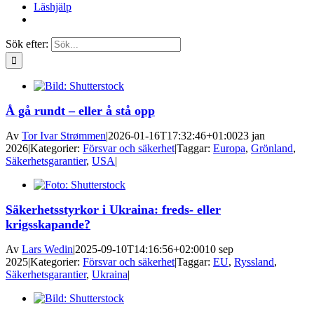
Läshjälp
Sök efter:
Å gå rundt – eller å stå opp
Av
Tor Ivar Strømmen
|
2026-01-16T17:32:46+01:00
23 jan
2026
|
Kategorier:
Försvar och säkerhet
|
Taggar:
Europa
,
Grönland
,
Säkerhetsgarantier
,
USA
|
Säkerhetsstyrkor i Ukraina: freds- eller
krigsskapande?
Av
Lars Wedin
|
2025-09-10T14:16:56+02:00
10 sep
2025
|
Kategorier:
Försvar och säkerhet
|
Taggar:
EU
,
Ryssland
,
Säkerhetsgarantier
,
Ukraina
|