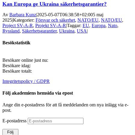
Kan Europa ge Ukraina säkerhetsgarantier?
Av
Barbara Kunz
|
2025-05-07T06:38:58+02:00
5 maj
2025
|
Kategorier:
Försvar och säkerhet
,
NATO/EU
,
NATO/EU
,
Project SV-A-R
,
Projekt SV-A-R
|
Taggar:
EU
,
Europa
,
Nato
,
Ryssland
,
Säkerhetsgarantier
,
Ukraina
,
USA
|
Besökstatistik
Besökare online just nu:
Besökare idag:
Besökare totalt:
Integritetspolicy / GDPR
Följ akademiens hemsida via epost
Ange din e-postadress för att få meddelanden om nya inlägg via e-
post.
E-postadress
Följ