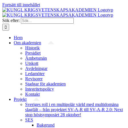
Fortsätt till innehållet
Sök efter:
Hem
Om akademien
Historik
Presidiet
Ämbetsmän
Utskott
Avdelningar
Ledamöter
Revisorer
Stadgar för akademien
Integritetspolicy
Kontakt
Projekt
Sveriges roll i en multipolär värld med multidomäna
slagfält – från projektet SV-A-R till SV-A-R 2.0: Next
stop höstsymposiet 28 oktober!
SES
Bakgrund