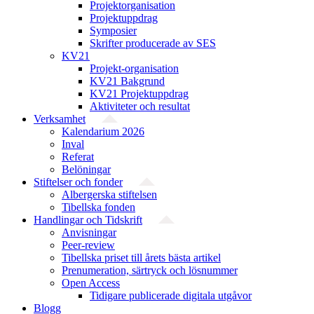
Projekt­organisation
Projektuppdrag
Symposier
Skrifter producerade av SES
KV21
Projekt-organisation
KV21 Bakgrund
KV21 Projektuppdrag
Aktiviteter och resultat
Verksamhet
Kalendarium 2026
Inval
Referat
Belöningar
Stiftelser och fonder
Albergerska stiftelsen
Tibellska fonden
Handlingar och Tidskrift
Anvisningar
Peer-review
Tibellska priset till årets bästa artikel
Prenumeration, särtryck och lösnummer
Open Access
Tidigare publicerade digitala utgåvor
Blogg