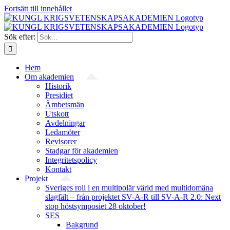
Fortsätt till innehållet
Sök efter:
Hem
Om akademien
Historik
Presidiet
Ämbetsmän
Utskott
Avdelningar
Ledamöter
Revisorer
Stadgar för akademien
Integritetspolicy
Kontakt
Projekt
Sveriges roll i en multipolär värld med multidomäna
slagfält – från projektet SV-A-R till SV-A-R 2.0: Next
stop höstsymposiet 28 oktober!
SES
Bakgrund