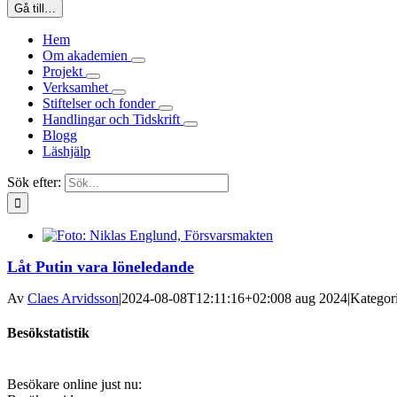
Gå till…
Hem
Om akademien
Projekt
Verksamhet
Stiftelser och fonder
Handlingar och Tidskrift
Blogg
Läshjälp
Sök efter:
Låt Putin vara löneledande
Av
Claes Arvidsson
|
2024-08-08T12:11:16+02:00
8 aug 2024
|
Kategor
Besökstatistik
Besökare online just nu: