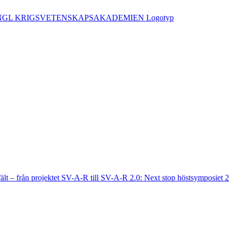
fält – från projektet SV-A-R till SV-A-R 2.0: Next stop höstsymposiet 