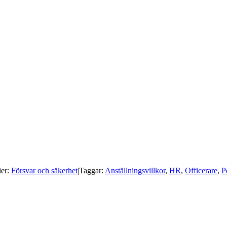
ier:
Försvar och säkerhet
|
Taggar:
Anställningsvillkor
,
HR
,
Officerare
,
P