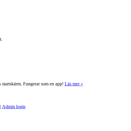
t.
ns startskärm. Fungerar som en app!
Läs mer »
|
Admin login