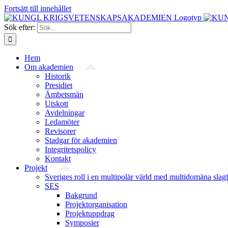
Fortsätt till innehållet
Sök efter:
Hem
Om akademien
Historik
Presidiet
Ämbetsmän
Utskott
Avdelningar
Ledamöter
Revisorer
Stadgar för akademien
Integritetspolicy
Kontakt
Projekt
Sveriges roll i en multipolär värld med multidomäna slag
SES
Bakgrund
Projekt­organisation
Projektuppdrag
Symposier