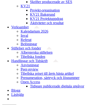
Skrifter producerade av SES
KV21
Projekt-organisation
KV21 Bakgrund
KV21 Projektuppdrag
Aktiviteter och resultat
Verksamhet
Kalendarium 2026
Inval
Referat
Belöningar
Stiftelser och fonder
Albergerska stiftelsen
Tibellska fonden
Handlingar och Tidskrift
Anvisningar
Peer-review
Tibellska priset till årets bästa artikel
Prenumeration, särtryck och lösnummer
Open Access
Tidigare publicerade digitala utgåvor
Blogg
Läshjälp