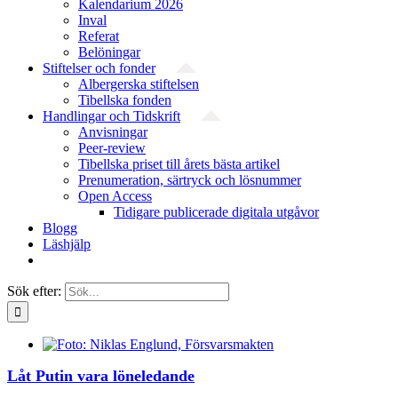
Kalendarium 2026
Inval
Referat
Belöningar
Stiftelser och fonder
Albergerska stiftelsen
Tibellska fonden
Handlingar och Tidskrift
Anvisningar
Peer-review
Tibellska priset till årets bästa artikel
Prenumeration, särtryck och lösnummer
Open Access
Tidigare publicerade digitala utgåvor
Blogg
Läshjälp
Sök efter:
Låt Putin vara löneledande