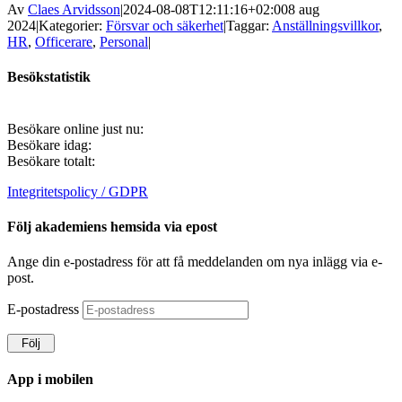
Av
Claes Arvidsson
|
2024-08-08T12:11:16+02:00
8 aug
2024
|
Kategorier:
Försvar och säkerhet
|
Taggar:
Anställningsvillkor
,
HR
,
Officerare
,
Personal
|
Besökstatistik
Besökare online just nu:
Besökare idag:
Besökare totalt:
Integritetspolicy / GDPR
Följ akademiens hemsida via epost
Ange din e-postadress för att få meddelanden om nya inlägg via e-
post.
E-postadress
Följ
App i mobilen