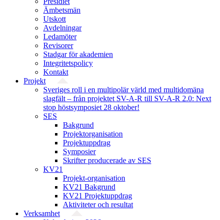
Presidiet
Ämbetsmän
Utskott
Avdelningar
Ledamöter
Revisorer
Stadgar för akademien
Integritetspolicy
Kontakt
Projekt
Sveriges roll i en multipolär värld med multidomäna
slagfält – från projektet SV-A-R till SV-A-R 2.0: Next
stop höstsymposiet 28 oktober!
SES
Bakgrund
Projekt­organisation
Projektuppdrag
Symposier
Skrifter producerade av SES
KV21
Projekt-organisation
KV21 Bakgrund
KV21 Projektuppdrag
Aktiviteter och resultat
Verksamhet