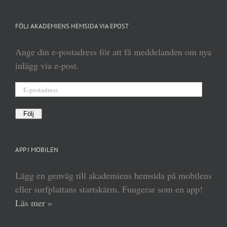
FÖLJ AKADEMIENS HEMSIDA VIA EPOST
Ange din e-postadress för att få meddelanden om nya
inlägg via e-post.
E-
postadress
Följ
APP I MOBILEN
Lägg en genväg till akademiens hemsida på mobilens
eller surfplattans startskärm. Fungerar som en app!
Läs mer »