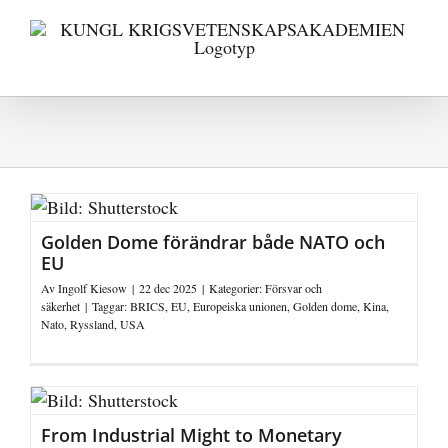
Fortsätt
till
innehållet
Golden Dome förändrar både NATO och
EU
Av
Ingolf Kiesow
|
22 dec 2025
|
Kategorier:
Försvar och
säkerhet
|
Taggar:
BRICS
,
EU
,
Europeiska unionen
,
Golden dome
,
Kina
,
Nato
,
Ryssland
,
USA
From Industrial Might to Monetary