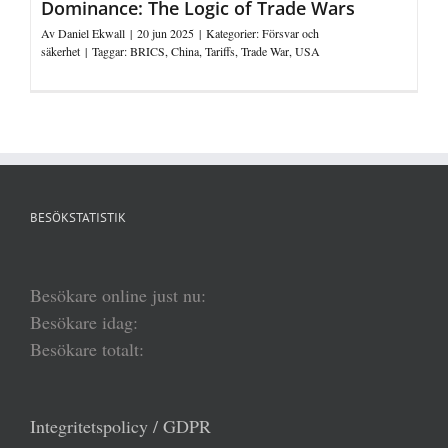
Dominance: The Logic of Trade Wars
Av
Daniel Ekwall
|
20 jun 2025
|
Kategorier:
Försvar och
säkerhet
|
Taggar:
BRICS
,
China
,
Tariffs
,
Trade War
,
USA
BESÖKSTATISTIK
Besökare online just nu:
Besökare idag:
Besökare totalt:
Integritetspolicy / GDPR