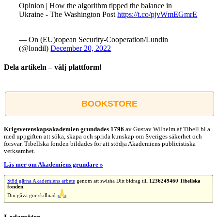
Opinion | How the algorithm tipped the balance in
Ukraine - The Washington Post
https://t.co/pjvWmEGmrE
— On (EU)ropean Security-Cooperation/Lundin
(@londil)
December 20, 2022
Dela artikeln – välj plattform!
Facebook
X
Reddit
LinkedIn
WhatsApp
Tumblr
Pinterest
Vk
E-
post
BOOKSTORE
Krigsvetenskap­sakademien grundades 1796
av Gustav Wilhelm af Tibell bl a
med uppgiften att söka, skapa och sprida kunskap om Sveriges säkerhet och
försvar. Tibellska fonden bildades för att stödja Akademiens publicistiska
verksamhet.
Läs mer om Akademiens grundare »
Stöd gärna Akademiens arbete
genom att swisha Ditt bidrag till
1236249460 Tibellska
fonden
.
Din gåva gör skillnad