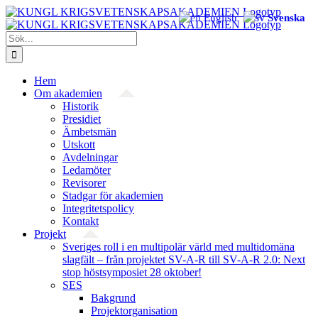
Fortsätt
English
Svenska
till
innehållet
Sök
efter:
Hem
Om akademien
Historik
Presidiet
Ämbetsmän
Utskott
Avdelningar
Ledamöter
Revisorer
Stadgar för akademien
Integritetspolicy
Kontakt
Projekt
Sveriges roll i en multipolär värld med multidomäna
slagfält – från projektet SV-A-R till SV-A-R 2.0: Next
stop höstsymposiet 28 oktober!
SES
Bakgrund
Projekt­organisation