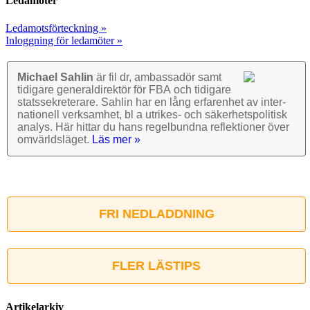
Ledamöter
Ledamotsförteckning »
Inloggning för ledamöter »
Michael Sahlin
är fil dr, ambassadör samt
tidigare general­direktör för FBA och tidigare
stats­sekre­terare. Sahlin har en lång erfarenhet av inter­
nationell verk­samhet, bl a utrikes- och säkerhets­politisk
analys. Här hittar du hans regel­bundna reflek­tioner över
omvärlds­läget.
Läs mer »
FRI NEDLADDNING
FLER LÄSTIPS
Artikelarkiv