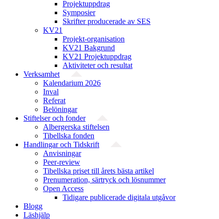
Projektuppdrag
Symposier
Skrifter producerade av SES
KV21
Projekt-organisation
KV21 Bakgrund
KV21 Projektuppdrag
Aktiviteter och resultat
Verksamhet
Kalendarium 2026
Inval
Referat
Belöningar
Stiftelser och fonder
Albergerska stiftelsen
Tibellska fonden
Handlingar och Tidskrift
Anvisningar
Peer-review
Tibellska priset till årets bästa artikel
Prenumeration, särtryck och lösnummer
Open Access
Tidigare publicerade digitala utgåvor
Blogg
Läshjälp