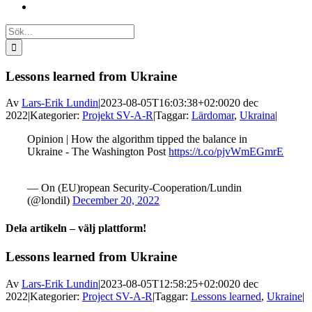
Sök
efter:
Lessons learned from Ukraine
Av
Lars-Erik Lundin
|
2023-08-05T16:03:38+02:00
20 dec
2022
|
Kategorier:
Projekt SV-A-R
|
Taggar:
Lärdomar
,
Ukraina
|
Opinion | How the algorithm tipped the balance in
Ukraine - The Washington Post
https://t.co/pjvWmEGmrE
— On (EU)ropean Security-Cooperation/Lundin
(@londil)
December 20, 2022
Dela artikeln – välj plattform!
Facebook
X
Reddit
LinkedIn
WhatsApp
Tumblr
Pinterest
Vk
E-
Lessons learned from Ukraine
post
Av
Lars-Erik Lundin
|
2023-08-05T12:58:25+02:00
20 dec
2022
|
Kategorier:
Project SV-A-R
|
Taggar:
Lessons learned
,
Ukraine
|