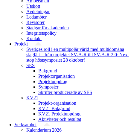
Ämbetsmän
Utskott
Avdelningar
Ledamöter
Revisorer
Stadgar för akademien
Integritetspolicy
Kontakt
Projekt
Sveriges roll i en multipolär värld med multidomäna
slagfält – från projektet SV-A-R till SV-A-R 2.0: Next
stop höstsymposiet 28 oktober!
SES
Bakgrund
Projekt­organisation
Projektuppdrag
Symposier
Skrifter producerade av SES
KV21
Projekt-organisation
KV21 Bakgrund
KV21 Projektuppdrag
Aktiviteter och resultat
Verksamhet
Kalendarium 2026