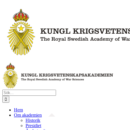
Fortsätt
till
innehållet
Sök
efter:
Hem
Om akademien
Historik
Presidiet