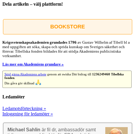
Dela artikeln – välj plattform!
Facebook
X
Reddit
LinkedIn
WhatsApp
Tumblr
Pinterest
Vk
E-
post
BOOKSTORE
Krigsvetenskap­sakademien grundades 1796
av Gustav Wilhelm af Tibell bl a
med uppgiften att söka, skapa och sprida kunskap om Sveriges säkerhet och
försvar. Tibellska fonden bildades för att stödja Akademiens publicistiska
verksamhet.
Läs mer om Akademiens grundare »
Stöd gärna Akademiens arbete
genom att swisha Ditt bidrag till
1236249460 Tibellska
fonden
.
Din gåva gör skillnad
Ledamöter
Ledamotsförteckning »
Inloggning för ledamöter »
Michael Sahlin
är fil dr, ambassadör samt