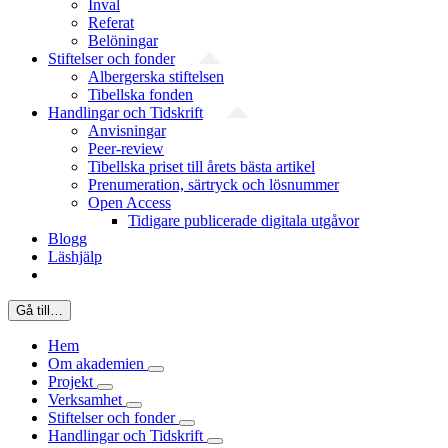
Inval
Referat
Belöningar
Stiftelser och fonder
Albergerska stiftelsen
Tibellska fonden
Handlingar och Tidskrift
Anvisningar
Peer-review
Tibellska priset till årets bästa artikel
Prenumeration, särtryck och lösnummer
Open Access
Tidigare publicerade digitala utgåvor
Blogg
Läshjälp
Gå till…
Hem
Om akademien
Projekt
Verksamhet
Stiftelser och fonder
Handlingar och Tidskrift