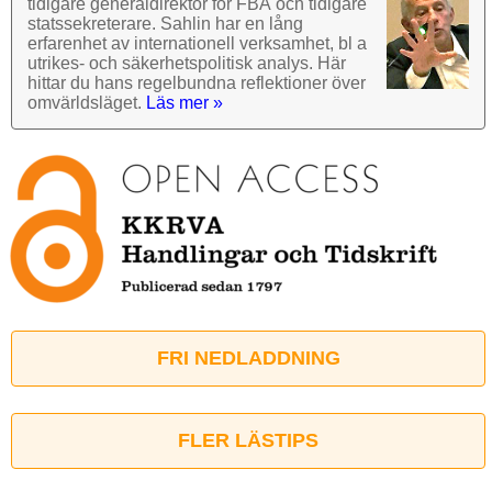
tidigare general­direktör för FBA och tidigare
stats­sekre­terare. Sahlin har en lång
erfarenhet av inter­nationell verk­samhet, bl a
utrikes- och säkerhets­politisk analys. Här
hittar du hans regel­bundna reflek­tioner över
omvärlds­läget.
Läs mer »
FRI NEDLADDNING
FLER LÄSTIPS