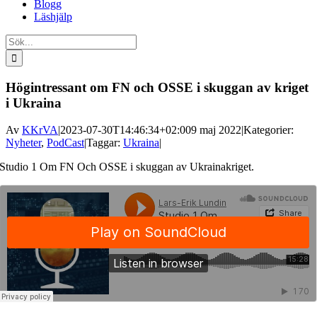
Blogg
Läshjälp
Sök
efter:
Högintressant om FN och OSSE i skuggan av kriget
i Ukraina
Av
KKrVA
|
2023-07-30T14:46:34+02:00
9 maj 2022
|
Kategorier:
Nyheter
,
PodCast
|
Taggar:
Ukraina
|
Studio 1 Om FN Och OSSE i skuggan av Ukrainakriget.