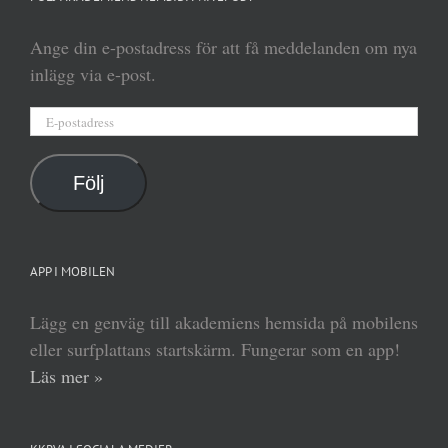
Ange din e-postadress för att få meddelanden om nya
inlägg via e-post.
E-
postadress
Följ
APP I MOBILEN
Lägg en genväg till akademiens hemsida på mobilens
eller surfplattans startskärm. Fungerar som en app!
Läs mer »