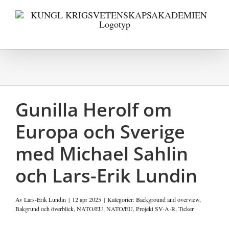
Fortsätt
till
innehållet
Gunilla Herolf om
Europa och Sverige
med Michael Sahlin
och Lars-Erik Lundin
Av
Lars-Erik Lundin
|
12 apr 2025
|
Kategorier:
Background and overview
,
Bakgrund och överblick
,
NATO/EU
,
NATO/EU
,
Projekt SV-A-R
,
Ticker