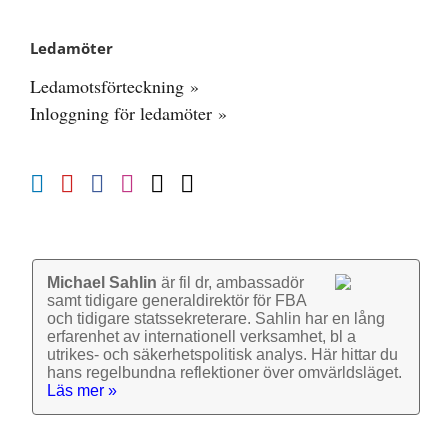
Ledamöter
Ledamotsförteckning »
Inloggning för ledamöter »
Michael Sahlin
är fil dr, ambassadör
samt tidigare general­direktör för FBA
och tidigare stats­sekre­terare. Sahlin har en lång
erfarenhet av inter­nationell verk­samhet, bl a
utrikes- och säkerhets­politisk analys. Här hittar du
hans regel­bundna reflek­tioner över omvärlds­läget.
Läs mer »