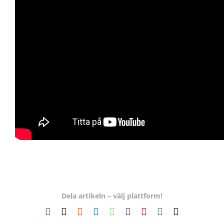
Dela artikeln – välj plattform!
Facebook
X
Reddit
LinkedIn
WhatsApp
Tumblr
Pinterest
Vk
E-
post