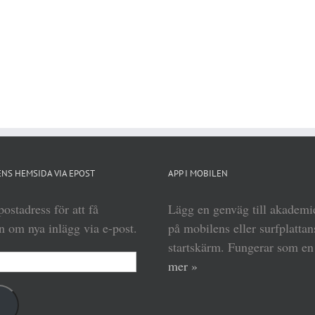
NS HEMSIDA VIA EPOST
APP I MOBILEN
ostadress för att få
Lägg en genväg till akadem
 om nya inlägg via e-post.
på mobilens eller surfplattan
startskärm. Fungerar som e
mer »