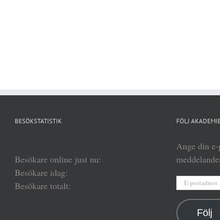
BESÖKSTATISTIK
FÖLJ AKADEMIE
Ange din e-p
Besökare online just nu:
meddelanden
Besökare idag:
E-
Besökare totalt:
postadress
Följ