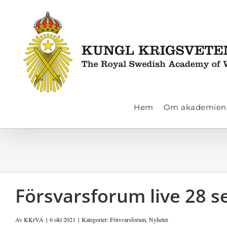
Fortsätt
till
innehållet
Hem
Om akademien
Försvarsforum live 28 
Av
KKrVA
|
6 okt 2021
|
Kategorier:
Försvarsforum
,
Nyheter