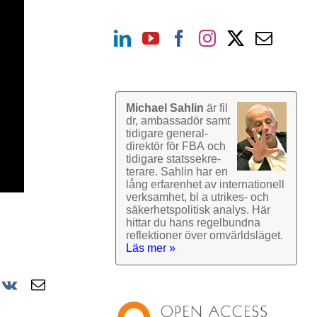
Michael Sahlin
är fil
dr, ambassadör samt
tidigare general­
direktör för FBA och
tidigare stats­sekre­
terare. Sahlin har en
lång erfarenhet av inter­nationell
verk­samhet, bl a utrikes- och
säkerhets­politisk analys. Här
hittar du hans regel­bundna
reflek­tioner över omvärlds­läget.
Läs mer »
r
nterest
Vk
E-
post