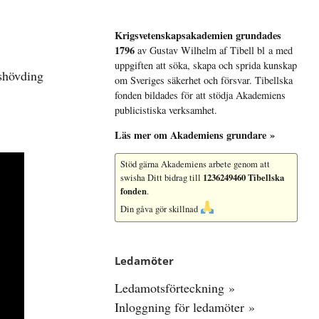
Krigsvetenskap­sakademien grundades
1796
av Gustav Wilhelm af Tibell bl a med
uppgiften att söka, skapa och sprida kunskap
dshövding
om Sveriges säkerhet och försvar. Tibellska
fonden bildades för att stödja Akademiens
publicistiska verksamhet.
Läs mer om Akademiens grundare »
Stöd gärna Akademiens arbete
genom att
1236249460 Tibellska
swisha Ditt bidrag till
fonden
.
Din gåva gör skillnad
Ledamöter
Ledamotsförteckning »
Inloggning för ledamöter »