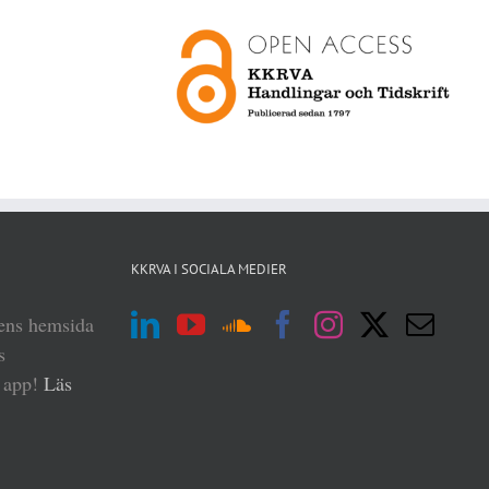
KKRVA I SOCIALA MEDIER
iens hemsida
s
n app!
Läs