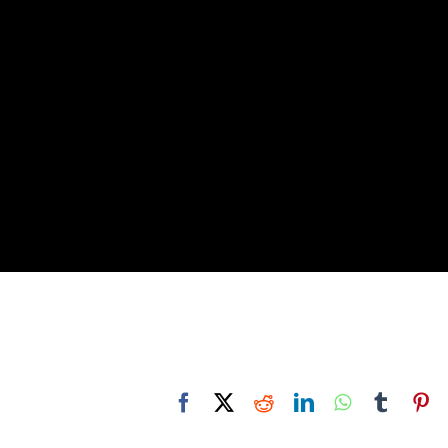
Facebook
X
Reddit
LinkedIn
WhatsApp
Tumbl
Pi