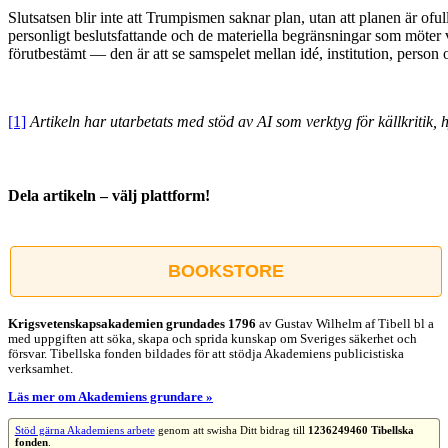
Slutsatsen blir inte att Trumpismen saknar plan, utan att planen är ofull
personligt beslutsfattande och de materiella begränsningar som möter v
förutbestämt — den är att se samspelet mellan idé, institution, person 
[1]
Artikeln har utarbetats med stöd av AI som verktyg för källkritik, 
Dela artikeln – välj plattform!
Facebook
X
Reddit
LinkedIn
WhatsApp
Tumblr
Pinterest
Vk
E-
post
BOOKSTORE
Krigsvetenskap­sakademien grundades 1796
av Gustav Wilhelm af Tibell bl a
med uppgiften att söka, skapa och sprida kunskap om Sveriges säkerhet och
försvar. Tibellska fonden bildades för att stödja Akademiens publicistiska
verksamhet.
Läs mer om Akademiens grundare »
Stöd gärna Akademiens arbete
genom att swisha Ditt bidrag till
1236249460 Tibellska
fonden
.