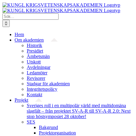
Fortsätt
till
innehållet
Sök
efter:
Hem
Om akademien
Historik
Presidiet
Ämbetsmän
Utskott
Avdelningar
Ledamöter
Revisorer
Stadgar för akademien
Integritetspolicy
Kontakt
Projekt
Sveriges roll i en multipolär värld med multidomäna
slagfält – från projektet SV-A-R till SV-A-R 2.0: Next
stop höstsymposiet 28 oktober!
SES
Bakgrund
Projekt­organisation