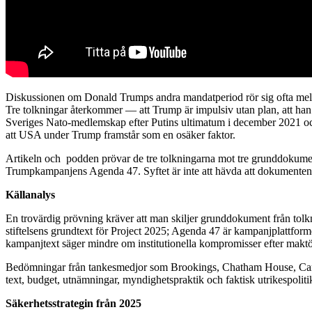
Diskussionen om Donald Trumps andra mandatperiod rör sig ofta mellan
Tre tolkningar återkommer — att Trump är impulsiv utan plan, att han 
Sveriges Nato-medlemskap efter Putins ultimatum i december 2021 och a
att USA under Trump framstår som en osäker faktor.
Artikeln och podden prövar de tre tolkningarna mot tre grunddokument
Trumpkampanjens Agenda 47. Syftet är inte att hävda att dokumenten e
Källanalys
En trovärdig prövning kräver att man skiljer grunddokument från tolkni
stiftelsens grundtext för Project 2025; Agenda 47 är kampanjplattformen
kampanjtext säger mindre om institutionella kompromisser efter maktö
Bedömningar från tankesmedjor som Brookings, Chatham House, Carnegi
text, budget, utnämningar, myndighetspraktik och faktisk utrikespoli
Säkerhetsstrategin från 2025