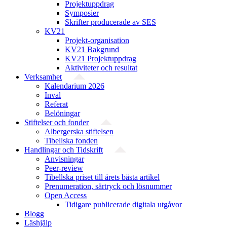
Projektuppdrag
Symposier
Skrifter producerade av SES
KV21
Projekt-organisation
KV21 Bakgrund
KV21 Projektuppdrag
Aktiviteter och resultat
Verksamhet
Kalendarium 2026
Inval
Referat
Belöningar
Stiftelser och fonder
Albergerska stiftelsen
Tibellska fonden
Handlingar och Tidskrift
Anvisningar
Peer-review
Tibellska priset till årets bästa artikel
Prenumeration, särtryck och lösnummer
Open Access
Tidigare publicerade digitala utgåvor
Blogg
Läshjälp