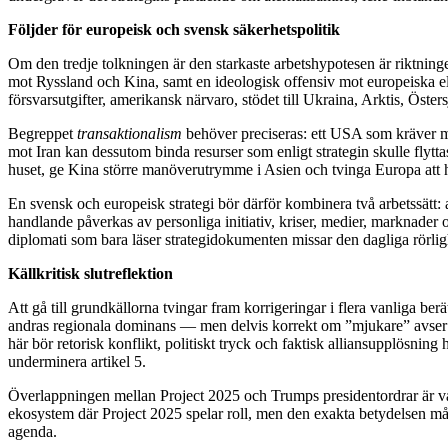
Följder för europeisk och svensk säkerhetspolitik
Om den tredje tolkningen är den starkaste arbetshypotesen är riktning
mot Ryssland och Kina, samt en ideologisk offensiv mot europeiska elite
försvarsutgifter, amerikansk närvaro, stödet till Ukraina, Arktis, Östers
Begreppet
transaktionalism
behöver preciseras: ett USA som kräver me
mot Iran kan dessutom binda resurser som enligt strategin skulle flytt
huset, ge Kina större manöverutrymme i Asien och tvinga Europa att ha
En svensk och europeisk strategi bör därför kombinera två arbetssätt: 
handlande påverkas av personliga initiativ, kriser, medier, marknader
diplomati som bara läser strategidokumenten missar den dagliga rörlig
Källkritisk slutreflektion
Att gå till grundkällorna tvingar fram korrigeringar i flera vanliga be
andras regionala dominans — men delvis korrekt om ”mjukare” avser att
här bör retorisk konflikt, politiskt tryck och faktisk alliansupplösning
underminera artikel 5.
Överlappningen mellan Project 2025 och Trumps presidentordrar är vark
ekosystem där Project 2025 spelar roll, men den exakta betydelsen mås
agenda.