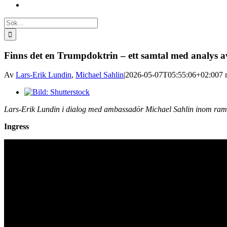
Sök
efter:
Finns det en Trumpdoktrin – ett samtal med analys 
Av
Lars-Erik Lundin
,
Michael Sahlin
|
2026-05-07T05:55:06+02:00
7 
Visa
större
Lars-Erik Lundin i dialog med ambassadör Michael Sahlin inom rame
bild
Ingress