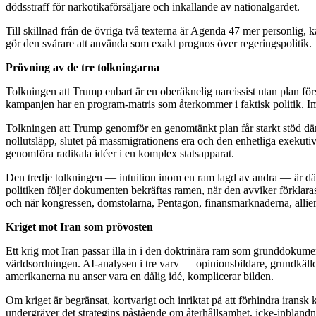
dödsstraff för narkotikaförsäljare och inkallande av nationalgardet.
Till skillnad från de övriga två texterna är Agenda 47 mer personlig, 
gör den svårare att använda som exakt prognos över regeringspolitik.
Prövning av de tre tolkningarna
Tolkningen att Trump enbart är en oberäknelig narcissist utan plan fö
kampanjen har en program-matris som återkommer i faktisk politik. Impu
Tolkningen att Trump genomför en genomtänkt plan får starkt stöd d
nollutsläpp, slutet på massmigrationens era och den enhetliga exekutivt
genomföra radikala idéer i en komplex statsapparat.
Den tredje tolkningen — intuition inom en ram lagd av andra — är därfö
politiken följer dokumenten bekräftas ramen, när den avviker förklaras
och när kongressen, domstolarna, Pentagon, finansmarknaderna, allie
Kriget mot Iran som prövosten
Ett krig mot Iran passar illa in i den doktrinära ram som grunddokume
världsordningen. AI-analysen i tre varv — opinionsbildare, grundkällo
amerikanerna nu anser vara en dålig idé, komplicerar bilden.
Om kriget är begränsat, kortvarigt och inriktat på att förhindra iran
undergräver det strategins påstående om återhållsamhet, icke-inblandning 