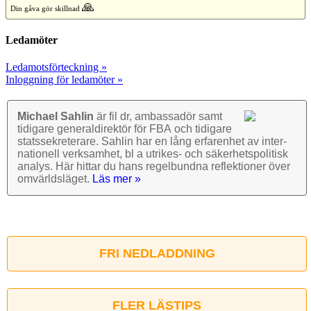
🙏
Din gåva gör skillnad
Ledamöter
Ledamotsförteckning »
Inloggning för ledamöter »
Michael Sahlin
är fil dr, ambassadör samt
tidigare general­direktör för FBA och tidigare
stats­sekre­terare. Sahlin har en lång erfarenhet av inter­
nationell verk­samhet, bl a utrikes- och säkerhets­politisk
analys. Här hittar du hans regel­bundna reflek­tioner över
omvärlds­läget.
Läs mer »
FRI NEDLADDNING
FLER LÄSTIPS