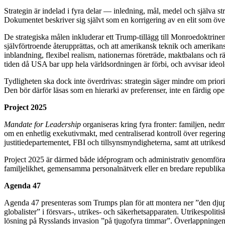
Strategin är indelad i fyra delar — inledning, mål, medel och själva st
Dokumentet beskriver sig självt som en korrigering av en elit som öve
De strategiska målen inkluderar ett Trump-tillägg till Monroedoktrinen,
självförtroende återupprättas, och att amerikansk teknik och amerikan
inblandning, flexibel realism, nationernas företräde, maktbalans och rät
tiden då USA bar upp hela världsordningen är förbi, och avvisar ideol
Tydligheten ska dock inte överdrivas: strategin säger mindre om prior
Den bör därför läsas som en hierarki av preferenser, inte en färdig ope
Project 2025
Mandate for Leadership
organiseras kring fyra fronter: familjen, ned
om en enhetlig exekutivmakt, med centraliserad kontroll över regeringsa
justitiedepartementet, FBI och tillsynsmyndigheterna, samt att utrikes
Project 2025 är därmed både idéprogram och administrativ genomföran
familjelikhet, gemensamma personalnätverk eller en bredare republik
Agenda 47
Agenda 47 presenteras som Trumps plan för att montera ner ”den djupa s
globalister” i försvars-, utrikes- och säkerhetsapparaten. Utrikespoli
lösning på Rysslands invasion ”på tjugofyra timmar”. Överlappning