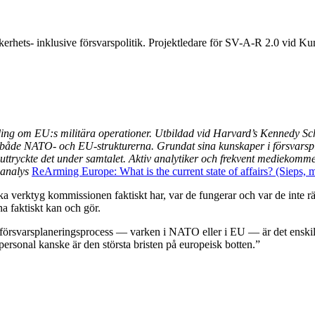
säkerhets- inklusive försvarspolitik. Projektledare för SV-A-R 2.0 vid
ling om EU:s militära operationer. Utbildad vid Harvard’s Kennedy Sc
ot både NATO- och EU-strukturerna. Grundat sina kunskaper i försvars
ttryckte det under samtalet. Aktiv analytiker och frekvent mediekommen
-analys
ReArming Europe: What is the current state of affairs? (Sieps, 
lka verktyg kommissionen faktiskt har, var de fungerar och var de inte
na faktiskt kan och gör.
 försvarsplaneringsprocess — varken i NATO eller i EU — är det enskilt 
rsonal kanske är den största bristen på europeisk botten.”