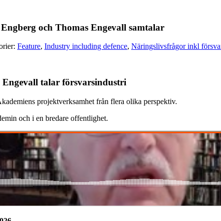
a Engberg och Thomas Engevall samtalar
orier:
Feature
,
Industry including defence
,
Näringslivsfrågor inkl försva
ngevall talar försvarsindustri
Akademiens projektverksamhet från flera olika perspektiv.
demin och i en bredare offentlighet.
2026