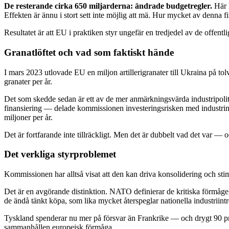
De resterande cirka 650 miljarderna: ändrade budgetregler.
Här l
Effekten är ännu i stort sett inte möjlig att mä. Hur mycket av denna fi
Resultatet är att EU i praktiken styr ungefär en tredjedel av de offentli
Granatlöftet och vad som faktiskt hände
I mars 2023 utlovade EU en miljon artillerigranater till Ukraina på t
granater per år.
Det som skedde sedan är ett av de mer anmärkningsvärda industrip
finansiering — delade kommissionen investeringsrisken med industrin. D
miljoner per år.
Det är fortfarande inte tillräckligt. Men det är dubbelt vad det var — 
Det verkliga styrproblemet
Kommissionen har alltså visat att den kan driva konsolidering och st
Det är en avgörande distinktion. NATO definierar de kritiska förmåg
de ändå tänkt köpa, som lika mycket återspeglar nationella industr
Tyskland spenderar nu mer på försvar än Frankrike — och drygt 90 procen
sammanhållen europeisk förmåga.