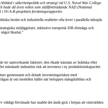
ldad i säkerhetspolitik och strategi vid U.S. Naval War College.
och hade då även rollen som ställföreträdande NAD (National
 i SV-A-R-projektets forskningsrapporter.
iska beslut och industriella realiteter ofta lever i parallella tidsspår.
strategiska möjliggörare, inklusive europeisk ISR-förmåga och
något likartat.”
rade tre samverkande faktorer: den ökade känslan av brådska efter
et minskade industrins risk att investera i ny produktionskapacitet.
ciner gemensamt och delade investeringsrisken med
 Frågan är om modellen håller när beloppen mångdubblas och
väldigt förvånade hur snabbt det ändå gick i början att västvärlden