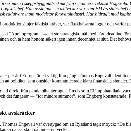
sexamen i skeppsbyggnadsteknik från Chalmers Teknisk Högskola. Utbi
 Logistikchef. Han avslutade sin aktiva karriär som FMV:s stabschef 
sk rådgivare inom medelstor försvarsindustri. Har bidragit med kapitel
produktionslinjer faktiskt kräver, var flaskhalsarna ligger och varför polit
eiskt “Apolloprogram” — ett storstrategiskt mål med hård deadline för 
nen och ta hem honom säkert igen innan decenniet är slut. Det behövs 
anater per år i Europa är ett viktig framgång. Thomas Engevall identifie
h att politiken sent omsider kommunicerade klara finansiella signaler. D
 hämtad direkt från pandemihanteringen. Precis som EU upphandlade vac
. Och det fungerar — “för mindre summor”, som Engberg konstaterade.
iskt avskräcker
Thomas Engevall var övertygad om att Ryssland tagit intryck: “De blev 
 skänka pansarskott på under en vecka.