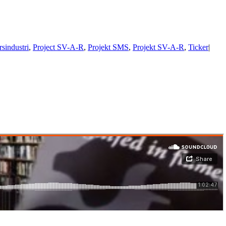
rsindustri
,
Project SV-A-R
,
Projekt SMS
,
Projekt SV-A-R
,
Ticker
|