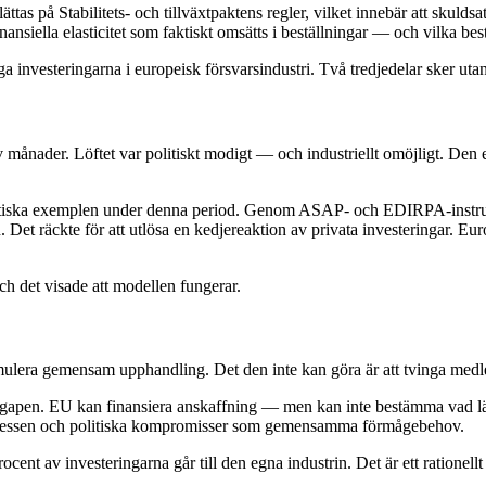
ättas på Stabilitets- och tillväxtpaktens regler, vilket innebär att skulds
nansiella elasticitet som faktiskt omsätts i beställningar — och vilka bes
ga investeringarna i europeisk försvarsindustri. Två tredjedelar sker utan
olv månader. Löftet var politiskt modigt — och industriellt omöjligt. De
olitiska exemplen under denna period. Genom ASAP- och EDIRPA-instr
et räckte för att utlösa en kedjereaktion av privata investeringar. Euro
och det visade att modellen fungerar.
imulera gemensam upphandling. Det den inte kan göra är att tvinga medl
egapen. EU kan finansiera anskaffning — men kan inte bestämma vad län
iintressen och politiska kompromisser som gemensamma förmågebehov.
t av investeringarna går till den egna industrin. Det är ett rationellt na