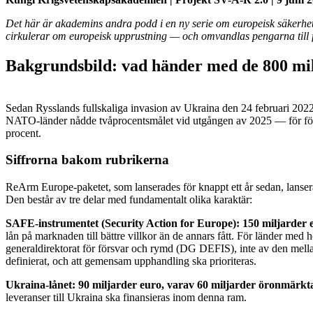
Det här är akademins andra podd i en ny serie om europeisk säkerhet o
cirkulerar om europeisk upprustning — och omvandlas pengarna till fa
Bakgrundsbild: vad händer med de 800 mi
Sedan Rysslands fullskaliga invasion av Ukraina den 24 februari 2022 h
NATO-länder nådde tvåprocentsmålet vid utgången av 2025 — för första
procent.
Siffrorna bakom rubrikerna
ReArm Europe-paketet, som lanserades för knappt ett år sedan, lanser
Den består av tre delar med fundamentalt olika karaktär:
SAFE-instrumentet (Security Action for Europe): 150 miljarder 
lån på marknaden till bättre villkor än de annars fått. För länder me
generaldirektorat för försvar och rymd (DG DEFIS), inte av den mella
definierat, och att gemensam upphandling ska prioriteras.
Ukraina-lånet: 90 miljarder euro, varav 60 miljarder öronmärkta
leveranser till Ukraina ska finansieras inom denna ram.