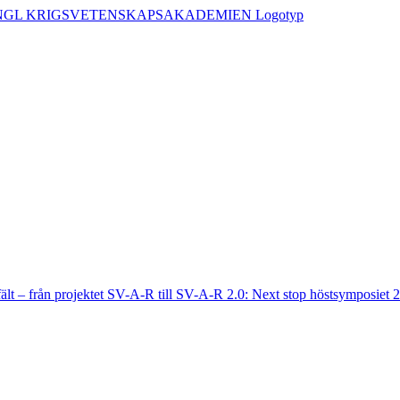
fält – från projektet SV-A-R till SV-A-R 2.0: Next stop höstsymposiet 