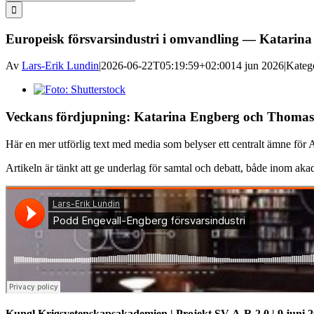
efter:
Europeisk försvarsindustri i omvandling — Katarin
Av
Lars-Erik Lundin
|
2026-06-22T05:19:59+02:00
14 jun 2026
|
Kateg
Visa
större
bild
Veckans fördjupning: Katarina Engberg och Thomas E
Här en mer utförlig text med media som belyser ett centralt ämne för 
Artikeln är tänkt att ge underlag för samtal och debatt, både inom aka
Kungl Krigsvetenskapsakademien | Projekt SV-A-R 2.0 | 9 juni 