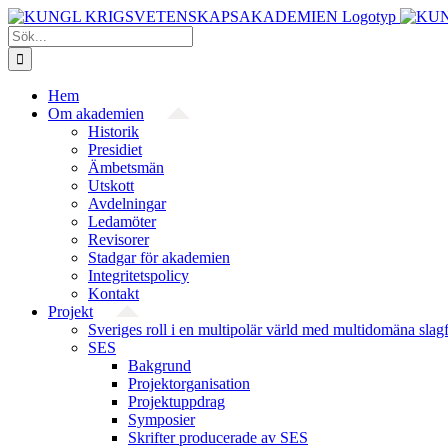
Fortsätt
till
Sök
innehållet
efter:
Hem
Om akademien
Historik
Presidiet
Ämbetsmän
Utskott
Avdelningar
Ledamöter
Revisorer
Stadgar för akademien
Integritetspolicy
Kontakt
Projekt
Sveriges roll i en multipolär värld med multidomäna slag
SES
Bakgrund
Projekt­organisation
Projektuppdrag
Symposier
Skrifter producerade av SES