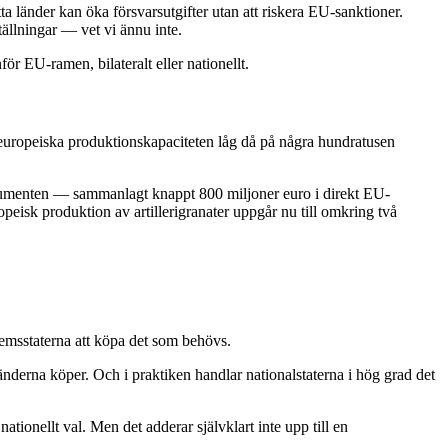
atta länder kan öka försvarsutgifter utan att riskera EU-sanktioner.
tällningar — vet vi ännu inte.
för EU-ramen, bilateralt eller nationellt.
n europeiska produktionskapaciteten låg då på några hundratusen
umenten — sammanlagt knappt 800 miljoner euro i direkt EU-
peisk produktion av artillerigranater uppgår nu till omkring två
emsstaterna att köpa det som behövs.
derna köper. Och i praktiken handlar nationalstaterna i hög grad det
tionellt val. Men det adderar självklart inte upp till en