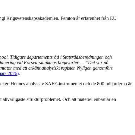
 Kungl Krigsvetenskapsakademien. Femton år erfarenhet från EU-
hool. Tidigare departementsråd i Statsrådsberedningen och
planering vid Försvarsmaktens högkvarter — “Det var på
tator med ett erkänt analytiskt register. Nyligen genomfört
mars 2026)
.
 räcker. Hennes analys av SAFE-instrumentet och de 800 miljarderna är
allvarligaste strukturproblemet. Och att materiel enbart är en