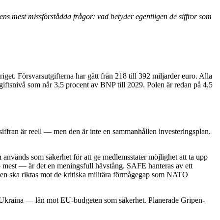
ens mest missförstådda frågor: vad betyder egentligen de siffror som
t. Försvarsutgifterna har gått från 218 till 392 miljarder euro. Alla
iftsnivå som når 3,5 procent av BNP till 2029. Polen är redan på 4,5
iffran är reell — men den är inte en sammanhållen investeringsplan.
används som säkerhet för att ge medlemsstater möjlighet att ta upp
pp mest — är det en meningsfull hävstång. SAFE hanteras av ett
öpen ska riktas mot de kritiska militära förmågegap som NATO
r Ukraina — lån mot EU-budgeten som säkerhet. Planerade Gripen-