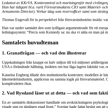
Ledamot av KKrVA. Konteramiral och mariningenjör med civilingenjör
Han har tidigare bl.a. varit Försvarsmaktens CIO samt Materiel- och
Armaments Director). Verkar idag som reservofficer samt som strategi
Thomas Engevall för in
perspektivet
från försvarsindustrins insida: vad 
Han var under samtalet den som tydligast argumenterade för ett europ
ledningssystem: “Precis som Kennedy sa: nu ska vi sätta en man på må
Samtalets huvudteman
1. Granatfrågan — och vad den illustrerar
Uppskalningen från knappt en halv miljon till två miljoner artillerigr
USA:s förändrade hållning, insikten om hur låga lagren faktiskt var, oc
Katarina Engberg tillade den institutionella kontexten: modellen är
läkemedelsindustrin, appliceras nu samma logik på försvarsmateriel
komplexiteten ökar.
2. Vad Ryssland läser ut at detta — och vad som fakt
En av samtalets diskussioner handlade om avskräckningens psykologi. 
visade upp en tämligen enad front.” Sverige hade fattat beslut om att