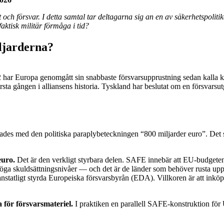
ch försvar. I detta samtal tar deltagarna sig an en av säkerhetspolitik
ktisk militär förmåga i tid?
ljarderna?
ar Europa genomgått sin snabbaste försvarsupprustning sedan kalla krige
 gången i alliansens historia. Tyskland har beslutat om en försvarsutg
ades med den politiska paraplybeteckningen “800 miljarder euro”. Det s
euro.
Det är den verkligt styrbara delen. SAFE innebär att EU-budgeten 
d höga skuldsättningsnivåer — och det är de länder som behöver rusta u
nstatligt styrda Europeiska försvarsbyrån (EDA). Villkoren är att ink
 för försvarsmateriel.
I praktiken en parallell SAFE-konstruktion fö