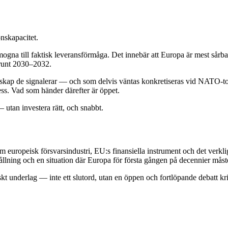
onskapacitet.
t mogna till faktisk leveransförmåga. Det innebär att Europa är mest sårba
 runt 2030–2032.
skap de signalerar — och som delvis väntas konkretiseras vid NATO-topp
ss. Vad som händer därefter är öppet.
 utan investera rätt, och snabbt.
 europeisk försvarsindustri, EU:s finansiella instrument och det ver
ning och en situation där Europa för första gången på decennier måste 
skt underlag — inte ett slutord, utan en öppen och fortlöpande debatt kr