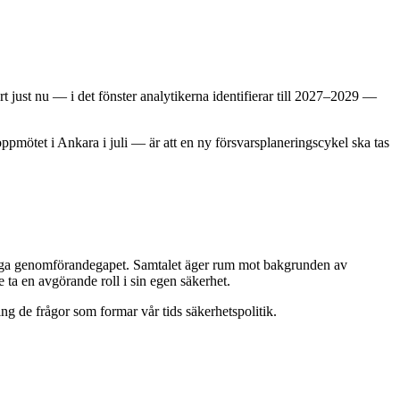
rt just nu — i det fönster analytikerna identifierar till 2027–2029 —
mötet i Ankara i juli — är att en ny försvarsplaneringscy­kel ska tas
kliga genomförandegapet. Samtalet äger rum mot bakgrunden av
ta en avgörande roll i sin egen säkerhet.
ing de frågor som formar vår tids säkerhetspolitik.