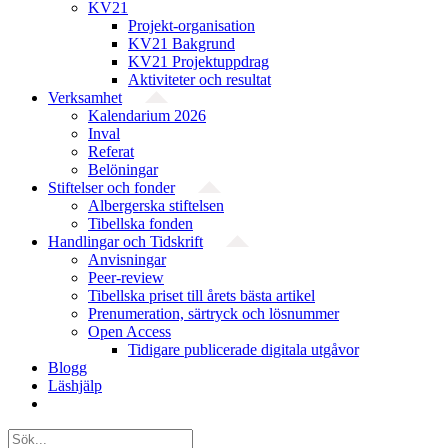
KV21
Projekt-organisation
KV21 Bakgrund
KV21 Projektuppdrag
Aktiviteter och resultat
Verksamhet
Kalendarium 2026
Inval
Referat
Belöningar
Stiftelser och fonder
Albergerska stiftelsen
Tibellska fonden
Handlingar och Tidskrift
Anvisningar
Peer-review
Tibellska priset till årets bästa artikel
Prenumeration, särtryck och lösnummer
Open Access
Tidigare publicerade digitala utgåvor
Blogg
Läshjälp
Sök