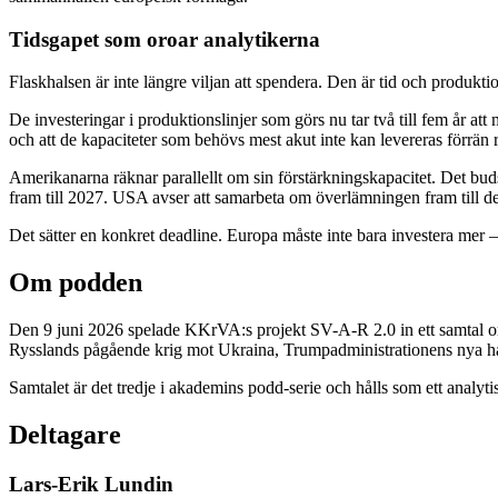
Tidsgapet som oroar analytikerna
Flaskhalsen är inte längre viljan att spendera. Den är tid och produkti
De investeringar i produktionslinjer som görs nu tar två till fem år at
och att de kapaciteter som behövs mest akut inte kan levereras förrän
Amerikanarna räknar parallellt om sin förstärkningskapacitet. Det bud
fram till 2027. USA avser att samarbeta om överlämningen fram till de
Det sätter en konkret deadline. Europa måste inte bara investera mer —
Om podden
Den 9 juni 2026 spelade KKrVA:s projekt SV-A-R 2.0 in ett samtal om
Rysslands pågående krig mot Ukraina, Trumpadministrationens nya håll
Samtalet är det tredje i akademins podd-serie och hålls som ett analyti
Deltagare
Lars-Erik Lundin