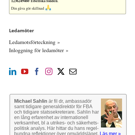
1236249460 Tibellska fonden
.
Din gåva gör skillnad
Ledamöter
Ledamotsförteckning »
Inloggning för ledamöter »
Michael Sahlin
är fil dr, ambassadör
samt tidigare general­direktör för FBA
och tidigare stats­sekre­terare. Sahlin har
en lång erfarenhet av inter­nationell
verk­samhet, bl a utrikes- och säkerhets­
politisk analys. Här hittar du hans regel­
bundna reflek­tioner över omvärlds­läget.
Läs mer »