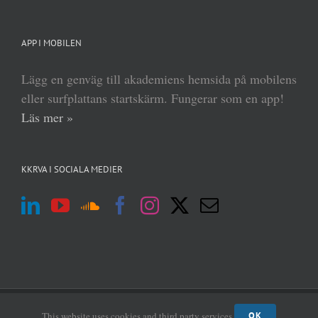
APP I MOBILEN
Lägg en genväg till akademiens hemsida på mobilens
eller surfplattans startskärm. Fungerar som en app!
Läs mer »
KKRVA I SOCIALA MEDIER
(c) Kungl Krigsvetenskapsakademien 2013–
2026 | Form:
MABRAB
|
Admin
This website uses cookies and third party services.
OK