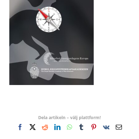
Dela artikeln – välj plattform!
Facebook
X
Reddit
LinkedIn
WhatsApp
Tumblr
Pinterest
Vk
E-
post