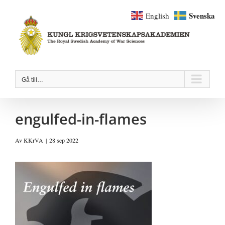
Fortsätt
Svenska
English
till
innehållet
Gå till…
engulfed-in-flames
Av
KKrVA
|
28 sep 2022