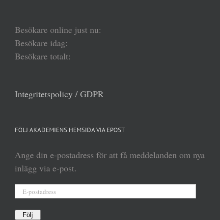
Besökare online just nu:
Besökare idag:
Besökare totalt:
Integritetspolicy / GDPR
FÖLJ AKADEMIENS HEMSIDA VIA EPOST
Ange din e-postadress för att få meddelanden om nya
inlägg via e-post.
E-
postadress
Följ