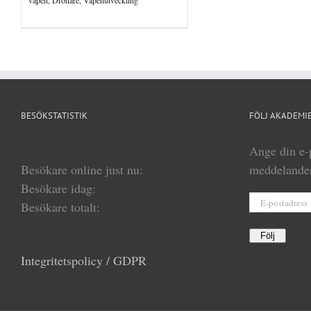
vapen
,
Drönare
,
Vapenutveckling
BESÖKSTATISTIK
FÖLJ AKADEMIE
Ange din e-p
Besökare online just nu:
meddelanden
Besökare idag:
E-
Besökare totalt:
postadress
Följ
Integritetspolicy / GDPR