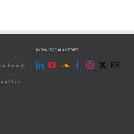
KKRVA I SOCIALA MEDIER
iens hemsida
s
n app!
Läs