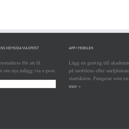
NS HEMSIDA VIA EPOST
APP I MOBILEN
ostadress för att få
Lägg en genväg till akadem
 om nya inlägg via e-post.
på mobilens eller surfplattan
startskärm. Fungerar som e
mer »