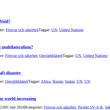
 Void?
ier:
Försvar och säkerhet
|
Taggar:
UN
,
United Nations
|
e multilateralism?
ier:
Försvar och säkerhet
,
Omvärldsläget
|
Taggar:
UN
,
United Nations
|
l) disaster
er:
Omvärldsläget
|
Taggar:
Africa
,
Russia
,
Sudan
,
UN
,
US
|
the world increasing
2:00
1 mar 2024
|
Kategorier:
Försvar och säkerhet
,
Projekt SV-A-R
,
Säk