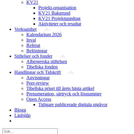
KV21
Projekt-organisation
KV21 Bakgrund
KV21 Projektuppdrag
Aktiviteter och resultat
Verksamhet
Kalendarium 2026
Inval
Referat
Belöningar
Stiftelser och fonder
Albergerska stiftelsen
Tibellska fonden
Handlingar och Tidskrift
Anvisningar
Peer-review
Tibellska priset till årets bästa artikel
Prenumeration, särtryck och lösnummer
Open Access
Tidigare publicerade digitala utgåvor
Blogg
Läshjälp
Sök