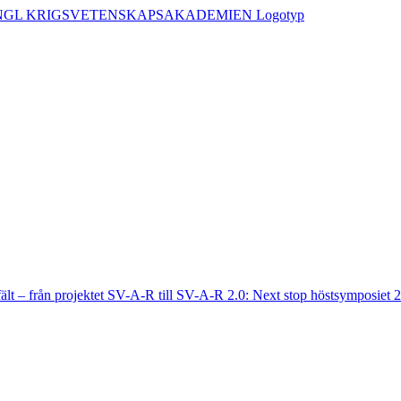
fält – från projektet SV-A-R till SV-A-R 2.0: Next stop höstsymposiet 