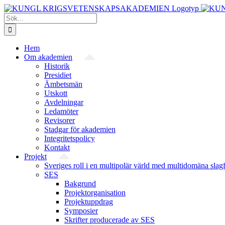
Fortsätt
till
Sök
innehållet
efter:
Hem
Om akademien
Historik
Presidiet
Ämbetsmän
Utskott
Avdelningar
Ledamöter
Revisorer
Stadgar för akademien
Integritetspolicy
Kontakt
Projekt
Sveriges roll i en multipolär värld med multidomäna slag
SES
Bakgrund
Projekt­organisation
Projektuppdrag
Symposier
Skrifter producerade av SES