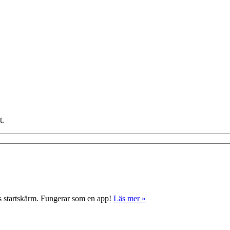
t.
ns startskärm. Fungerar som en app!
Läs mer »