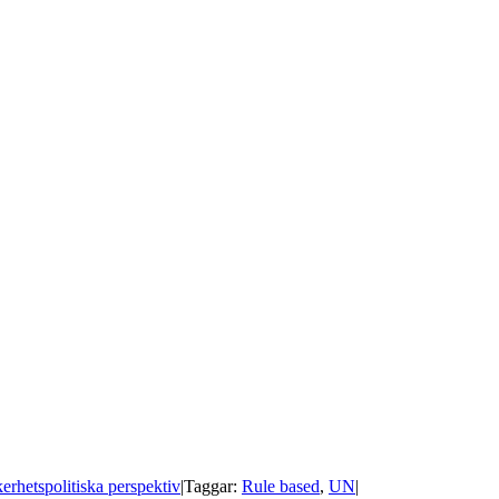
erhetspolitiska perspektiv
|
Taggar:
Rule based
,
UN
|