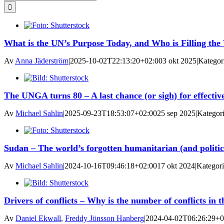
efter:
What is the UN’s Purpose Today, and Who is Filling the
Av
Anna Jäderström
|
2025-10-02T22:13:20+02:00
3 okt 2025
|
Kategor
The UNGA turns 80 – A last chance (or sigh) for effectiv
Av
Michael Sahlin
|
2025-09-23T18:53:07+02:00
25 sep 2025
|
Kategor
Sudan – The world’s forgotten humanitarian (and politica
Av
Michael Sahlin
|
2024-10-16T09:46:18+02:00
17 okt 2024
|
Kategori
Drivers of conflicts – Why is the number of conflicts in 
Av
Daniel Ekwall
,
Freddy Jönsson Hanberg
|
2024-04-02T06:26:29+0