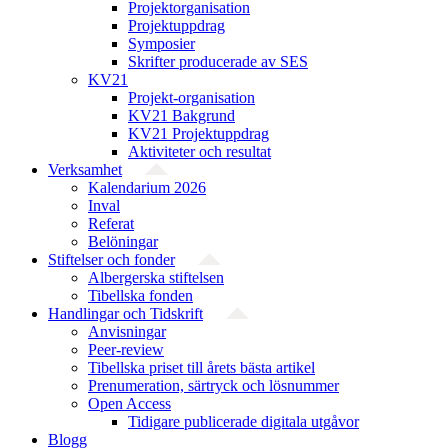
Projekt­organisation
Projektuppdrag
Symposier
Skrifter producerade av SES
KV21
Projekt-organisation
KV21 Bakgrund
KV21 Projektuppdrag
Aktiviteter och resultat
Verksamhet
Kalendarium 2026
Inval
Referat
Belöningar
Stiftelser och fonder
Albergerska stiftelsen
Tibellska fonden
Handlingar och Tidskrift
Anvisningar
Peer-review
Tibellska priset till årets bästa artikel
Prenumeration, särtryck och lösnummer
Open Access
Tidigare publicerade digitala utgåvor
Blogg