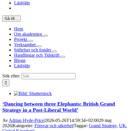
Läshjälp
Gå till…
Hem
Om akademien
Projekt
Verksamhet
Stiftelser och fonder
Handlingar och Tidskrift
Blogg
Läshjälp
Sök efter:
‘Dancing between three Elephants: British Grand
Strategy in a Post-Liberal World’
Av
Adrian Hyde-Price
|
2026-05-26T14:59:34+02:00
29 maj
2026
|
Kategorier:
Försvar och säkerhet
|
Taggar:
Grand Strategy
,
UK
,
United Kingdom
|