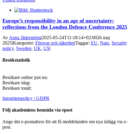
Europe’s responsibility in an age of uncertainty:
reflections from the London Defence Conference 2025
Av
Anna Jäderström
|
2025-05-24T11:18:14+02:00
26 maj
2025
|
Kategorier:
Försvar och säkerhet
|
Taggar:
EU
,
Nato
,
Security
policy
,
Sweden
,
UK
,
US
|
Besökstatistik
Besökare online just nu:
Besökare idag:
Besökare totalt:
Integritetspolicy / GDPR
Följ akademiens hemsida via epost
Ange din e-postadress för att få meddelanden om nya inlägg via e-
post.