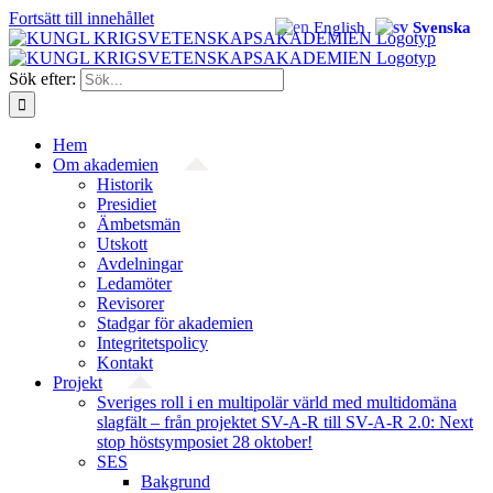
Fortsätt till innehållet
English
Svenska
Sök efter:
Hem
Om akademien
Historik
Presidiet
Ämbetsmän
Utskott
Avdelningar
Ledamöter
Revisorer
Stadgar för akademien
Integritetspolicy
Kontakt
Projekt
Sveriges roll i en multipolär värld med multidomäna
slagfält – från projektet SV-A-R till SV-A-R 2.0: Next
stop höstsymposiet 28 oktober!
SES
Bakgrund