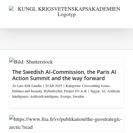
Fortsätt
till
innehållet
The Swedish AI-Commission, the Paris AI
Action Summit and the way forward
Av
Lars-Erik Lundin
|
20 feb 2025
|
Kategorier:
Crosscutting issues
,
Defence and Security
,
Hybrid/cyber
,
Project SV-A-R
|
Taggar:
AI
,
Artificial
Intelligence
,
Artificiell intelligens
,
Sverige
,
Sweden