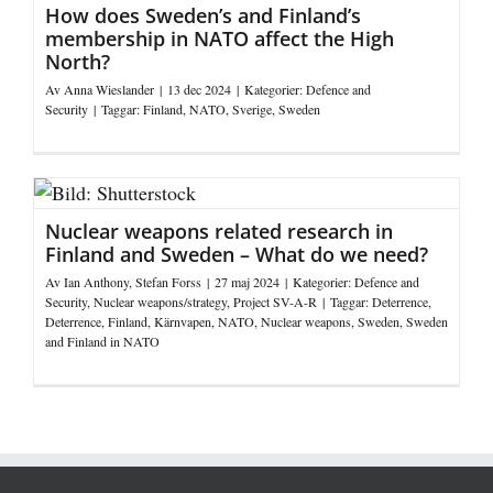
How does Sweden’s and Finland’s
membership in NATO affect the High
North?
Av
Anna Wieslander
|
13 dec 2024
|
Kategorier:
Defence and
Security
|
Taggar:
Finland
,
NATO
,
Sverige
,
Sweden
Nuclear weapons related research in
Finland and Sweden – What do we need?
Av
Ian Anthony
,
Stefan Forss
|
27 maj 2024
|
Kategorier:
Defence and
Security
,
Nuclear weapons/strategy
,
Project SV-A-R
|
Taggar:
Deterrence
,
Deterrence
,
Finland
,
Kärnvapen
,
NATO
,
Nuclear weapons
,
Sweden
,
Sweden
and Finland in NATO