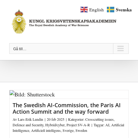
Fortsätt
Svenska
English
till
innehållet
Gå till…
The Swedish AI-Commission, the Paris AI
Action Summit and the way forward
Av
Lars-Erik Lundin
|
20 feb 2025
|
Kategorier:
Crosscutting issues
,
Defence and Security
,
Hybrid/cyber
,
Project SV-A-R
|
Taggar:
AI
,
Artificial
Intelligence
,
Artificiell intelligens
,
Sverige
,
Sweden