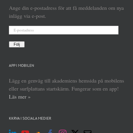
Ange din e-postadress för att få meddelanden om nya
inlägg via e-post.
E-
postadress
Följ
APP I MOBILEN
Lägg en genväg till akademiens hemsida på mobilens
eller surfplattans startskärm. Fungerar som en app!
Läs mer »
KKRVA I SOCIALA MEDIER