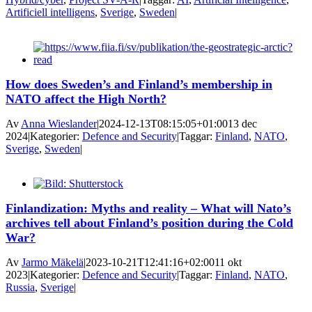
Artificiell intelligens
,
Sverige
,
Sweden
|
How does Sweden’s and Finland’s membership in
NATO affect the High North?
Av
Anna Wieslander
|
2024-12-13T08:15:05+01:00
13 dec
2024
|
Kategorier:
Defence and Security
|
Taggar:
Finland
,
NATO
,
Sverige
,
Sweden
|
Finlandization: Myths and reality – What will Nato’s
archives tell about Finland’s position during the Cold
War?
Av
Jarmo Mäkelä
|
2023-10-21T12:41:16+02:00
11 okt
2023
|
Kategorier:
Defence and Security
|
Taggar:
Finland
,
NATO
,
Russia
,
Sverige
|