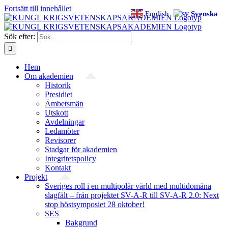
Fortsätt till innehållet
English
Svenska
Sök efter:
Hem
Om akademien
Historik
Presidiet
Ämbetsmän
Utskott
Avdelningar
Ledamöter
Revisorer
Stadgar för akademien
Integritetspolicy
Kontakt
Projekt
Sveriges roll i en multipolär värld med multidomäna
slagfält – från projektet SV-A-R till SV-A-R 2.0: Next
stop höstsymposiet 28 oktober!
SES
Bakgrund