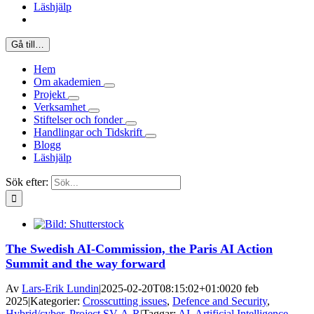
Läshjälp
Gå till…
Hem
Om akademien
Projekt
Verksamhet
Stiftelser och fonder
Handlingar och Tidskrift
Blogg
Läshjälp
Sök efter:
The Swedish AI-Commission, the Paris AI Action
Summit and the way forward
Av
Lars-Erik Lundin
|
2025-02-20T08:15:02+01:00
20 feb
2025
|
Kategorier:
Crosscutting issues
,
Defence and Security
,
Hybrid/cyber
,
Project SV-A-R
|
Taggar:
AI
,
Artificial Intelligence
,