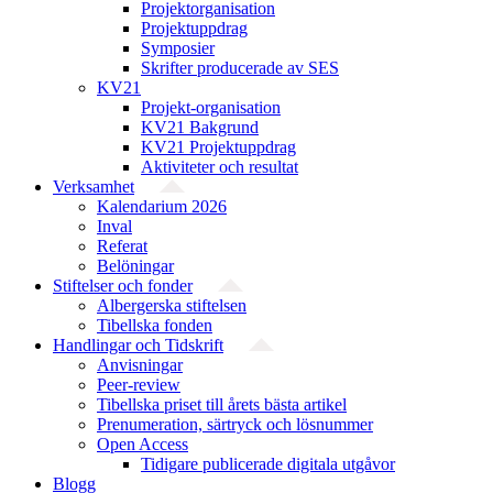
Projekt­organisation
Projektuppdrag
Symposier
Skrifter producerade av SES
KV21
Projekt-organisation
KV21 Bakgrund
KV21 Projektuppdrag
Aktiviteter och resultat
Verksamhet
Kalendarium 2026
Inval
Referat
Belöningar
Stiftelser och fonder
Albergerska stiftelsen
Tibellska fonden
Handlingar och Tidskrift
Anvisningar
Peer-review
Tibellska priset till årets bästa artikel
Prenumeration, särtryck och lösnummer
Open Access
Tidigare publicerade digitala utgåvor
Blogg