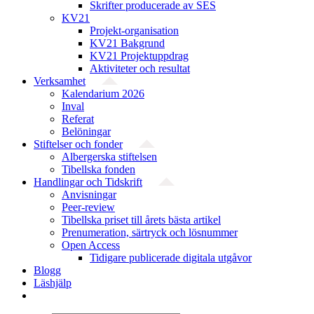
Skrifter producerade av SES
KV21
Projekt-organisation
KV21 Bakgrund
KV21 Projektuppdrag
Aktiviteter och resultat
Verksamhet
Kalendarium 2026
Inval
Referat
Belöningar
Stiftelser och fonder
Albergerska stiftelsen
Tibellska fonden
Handlingar och Tidskrift
Anvisningar
Peer-review
Tibellska priset till årets bästa artikel
Prenumeration, särtryck och lösnummer
Open Access
Tidigare publicerade digitala utgåvor
Blogg
Läshjälp