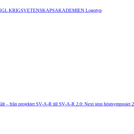
fält – från projektet SV-A-R till SV-A-R 2.0: Next stop höstsymposiet 