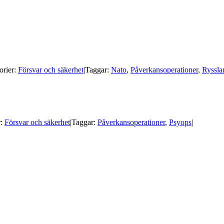
orier:
Försvar och säkerhet
|
Taggar:
Nato
,
Påverkansoperationer
,
Ryssla
r:
Försvar och säkerhet
|
Taggar:
Påverkansoperationer
,
Psyops
|