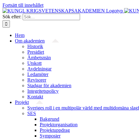
Fortsätt till innehållet
Sök efter:
Hem
Om akademien
Historik
Presidiet
Ämbetsmän
Utskott
Avdelningar
Ledamöter
Revisorer
Stadgar för akademien
Integritetspolicy
Kontakt
Projekt
Sveriges roll i en multipolär värld med multidomäna slag
SES
Bakgrund
Projekt­organisation
Projektuppdrag
Symposier