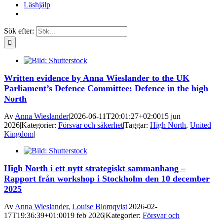
Läshjälp
Sök efter:
Written evidence by Anna Wieslander to the UK
Parliament’s Defence Committee: Defence in the high
North
Av
Anna Wieslander
|
2026-06-11T20:01:27+02:00
15 jun
2026
|
Kategorier:
Försvar och säkerhet
|
Taggar:
High North
,
United
Kingdom
|
High North i ett nytt strategiskt sammanhang –
Rapport från workshop i Stockholm den 10 december
2025
Av
Anna Wieslander
,
Louise Blomqvist
|
2026-02-
17T19:36:39+01:00
19 feb 2026
|
Kategorier:
Försvar och