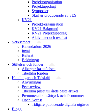
Projekt­organisation
Projektuppdrag
Symposier
Skrifter producerade av SES
KV21
Projekt-organisation
KV21 Bakgrund
KV21 Projektuppdrag
Aktiviteter och resultat
Verksamhet
Kalendarium 2026
Inval
Referat
Belöningar
Stiftelser och fonder
Albergerska stiftelsen
Tibellska fonden
Handlingar och Tidskrift
Anvisningar
Peer-review
Tibellska priset till årets bästa artikel
Prenumeration, särtryck och lösnummer
Open Access
Tidigare publicerade digitala utgåvor
Blogg