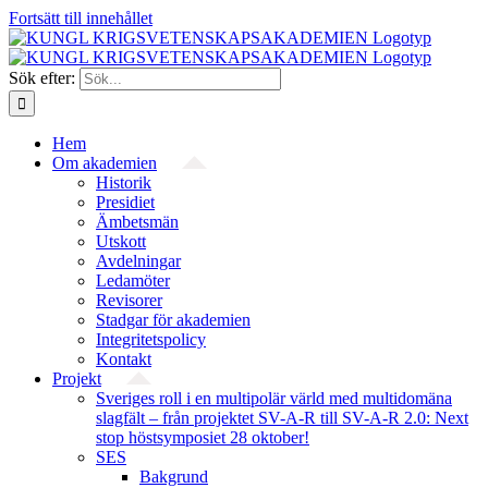
Fortsätt till innehållet
Sök efter:
Hem
Om akademien
Historik
Presidiet
Ämbetsmän
Utskott
Avdelningar
Ledamöter
Revisorer
Stadgar för akademien
Integritetspolicy
Kontakt
Projekt
Sveriges roll i en multipolär värld med multidomäna
slagfält – från projektet SV-A-R till SV-A-R 2.0: Next
stop höstsymposiet 28 oktober!
SES
Bakgrund