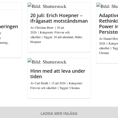
20 juli: Erich Hoepner –
Adaptiv
ifrågasatt motståndsman
Rethinki
neringen
Power in
Av
Christian Braw
|
20 jul
Persiste
2026
|
Kategorier:
Försvar och
l
säkerhet
|
Taggar:
20 juli attentatet
,
Hitler
,
h
Av
Daniel Ekw
Hoepner
nering
,
2026
|
Kategor
säkerhet
|
Tag
Ukraine
Hinn med att leva under
tiden
Av
Carl Heath
|
15 jul 2026
|
Kategorier:
Försvar och säkerhet
|
Taggar:
Ukraina
LADDA MER INLÄGG