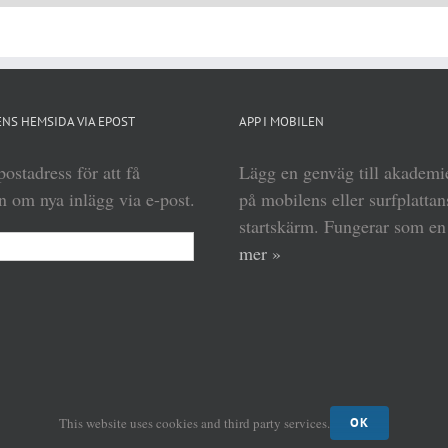
NS HEMSIDA VIA EPOST
APP I MOBILEN
ostadress för att få
Lägg en genväg till akadem
 om nya inlägg via e-post.
på mobilens eller surfplattan
startskärm. Fungerar som e
mer »
This website uses cookies and third party services.
OK
(c) Kungl Krigsvetenskapsakademien 2013–
2026 | Form:
MABRAB
|
Admin login