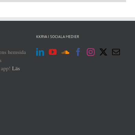
KKRVA I SOCIALA MEDIER
iens hemsida
s
n app!
Läs