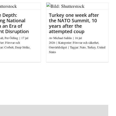
e Depth:
Turkey one week after
ng National
the NATO Summit, 10
 an Era of
years after the
nt Disruption
attempted coup
all
,
Per Ödling
|
17 jul
Av
Michael Sahlin
|
16 jul
ier:
Försvar och
2026
|
Kategorier:
Försvar och säkerhet
,
gar:
Corbett
,
Deep Strike
,
Omvärldsläget
|
Taggar:
Nato
,
Turkey
,
United
States