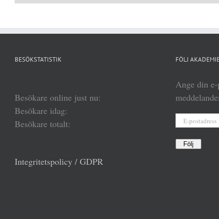
BESÖKSTATISTIK
FÖLJ AKADEMIE
Ange din e-p
Besökare online just nu:
meddelanden
Besökare idag:
E-
Besökare totalt:
postadress
Följ
Integritetspolicy / GDPR