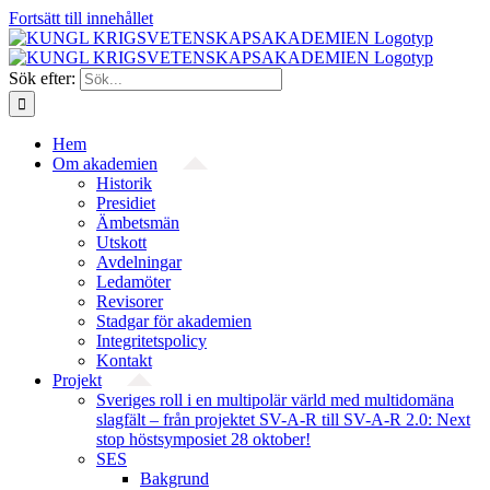
Fortsätt till innehållet
Sök efter:
Hem
Om akademien
Historik
Presidiet
Ämbetsmän
Utskott
Avdelningar
Ledamöter
Revisorer
Stadgar för akademien
Integritetspolicy
Kontakt
Projekt
Sveriges roll i en multipolär värld med multidomäna
slagfält – från projektet SV-A-R till SV-A-R 2.0: Next
stop höstsymposiet 28 oktober!
SES
Bakgrund