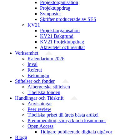
Projekt­organisation
Projektuppdrag
Symposier
Skrifter producerade av SES
KV21
Projekt-organisation
KV21 Bakgrund
KV21 Projektuppdrag
Aktiviteter och resultat
Verksamhet
Kalendarium 2026
Inval
Referat
Belöningar
Stiftelser och fonder
Albergerska stiftelsen
Tibellska fonden
Handlingar och Tidskrift
Anvisningar
Peer-review
Tibellska priset till årets bästa artikel
Prenumeration, särtryck och lösnummer
Open Access
Tidigare publicerade digitala utgåvor
Blogg