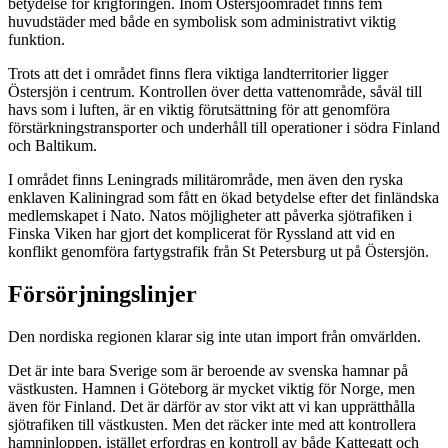
betydelse för krigföringen. Inom Östersjöområdet finns fem
huvudstäder med både en symbolisk som administrativt viktig
funktion.
Trots att det i området finns flera viktiga landterritorier ligger
Östersjön i centrum. Kontrollen över detta vattenområde, såväl till
havs som i luften, är en viktig förutsättning för att genomföra
förstärkningstransporter och underhåll till operationer i södra Finland
och Baltikum.
I området finns Leningrads militärområde, men även den ryska
enklaven Kaliningrad som fått en ökad betydelse efter det finländska
medlemskapet i Nato. Natos möjligheter att påverka sjötrafiken i
Finska Viken har gjort det komplicerat för Ryssland att vid en
konflikt genomföra fartygstrafik från St Petersburg ut på Östersjön.
Försörjningslinjer
Den nordiska regionen klarar sig inte utan import från omvärlden.
Det är inte bara Sverige som är beroende av svenska hamnar på
västkusten. Hamnen i Göteborg är mycket viktig för Norge, men
även för Finland. Det är därför av stor vikt att vi kan upprätthålla
sjötrafiken till västkusten. Men det räcker inte med att kontrollera
hamninloppen, istället erfordras en kontroll av både Kattegatt och