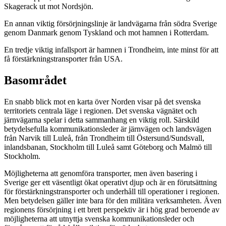
Skagerack ut mot Nordsjön.
En annan viktig försörjningslinje är landvägarna från södra Sverige
genom Danmark genom Tyskland och mot hamnen i Rotterdam.
En tredje viktig infallsport är hamnen i Trondheim, inte minst för att
få förstärkningstransporter från USA.
Basområdet
En snabb blick mot en karta över Norden visar på det svenska
territoriets centrala läge i regionen. Det svenska vägnätet och
järnvägarna spelar i detta sammanhang en viktig roll. Särskild
betydelsefulla kommunikationsleder är järnvägen och landsvägen
från Narvik till Luleå, från Trondheim till Östersund/Sundsvall,
inlandsbanan, Stockholm till Luleå samt Göteborg och Malmö till
Stockholm.
Möjligheterna att genomföra transporter, men även basering i
Sverige ger ett väsentligt ökat operativt djup och är en förutsättning
för förstärkningstransporter och underhåll till operationer i regionen.
Men betydelsen gäller inte bara för den militära verksamheten. Även
regionens försörjning i ett brett perspektiv är i hög grad beroende av
möjligheterna att utnyttja svenska kommunikationsleder och