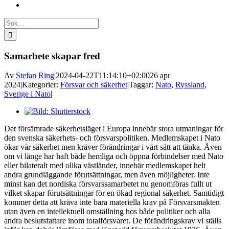
Sök
efter:
Samarbete skapar fred
Av
Stefan Ring
|
2024-04-22T11:14:10+02:00
26 apr
2024
|
Kategorier:
Försvar och säkerhet
|
Taggar:
Nato
,
Ryssland
,
Sverige i Nato
|
Visa
större
Det försämrade säkerhetsläget i Europa innebär stora utmaningar för
bild
den svenska säkerhets- och försvarspolitiken. Medlemskapet i Nato
ökar vår säkerhet men kräver förändringar i vårt sätt att tänka. Även
om vi länge har haft både hemliga och öppna förbindelser med Nato
eller bilateralt med olika västländer, innebär medlemskapet helt
andra grundläggande förutsättningar, men även möjligheter. Inte
minst kan det nordiska försvarssamarbetet nu genomföras fullt ut
vilket skapar förutsättningar för en ökad regional säkerhet. Samtidigt
kommer detta att kräva inte bara materiella krav på Försvarsmakten
utan även en intellektuell omställning hos både politiker och alla
andra beslutsfattare inom totalförsvaret. De förändringskrav vi ställs