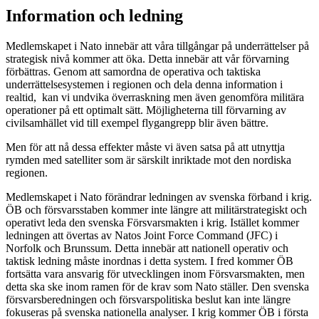
Information och ledning
Medlemskapet i Nato innebär att våra tillgångar på underrättelser på
strategisk nivå kommer att öka. Detta innebär att vår förvarning
förbättras. Genom att samordna de operativa och taktiska
underrättelsesystemen i regionen och dela denna information i
realtid, kan vi undvika överraskning men även genomföra militära
operationer på ett optimalt sätt. Möjligheterna till förvarning av
civilsamhället vid till exempel flygangrepp blir även bättre.
Men för att nå dessa effekter måste vi även satsa på att utnyttja
rymden med satelliter som är särskilt inriktade mot den nordiska
regionen.
Medlemskapet i Nato förändrar ledningen av svenska förband i krig.
ÖB och försvarsstaben kommer inte längre att militärstrategiskt och
operativt leda den svenska Försvarsmakten i krig. Istället kommer
ledningen att övertas av Natos Joint Force Command (JFC) i
Norfolk och Brunssum. Detta innebär att nationell operativ och
taktisk ledning måste inordnas i detta system. I fred kommer ÖB
fortsätta vara ansvarig för utvecklingen inom Försvarsmakten, men
detta ska ske inom ramen för de krav som Nato ställer. Den svenska
försvarsberedningen och försvarspolitiska beslut kan inte längre
fokuseras på svenska nationella analyser. I krig kommer ÖB i första