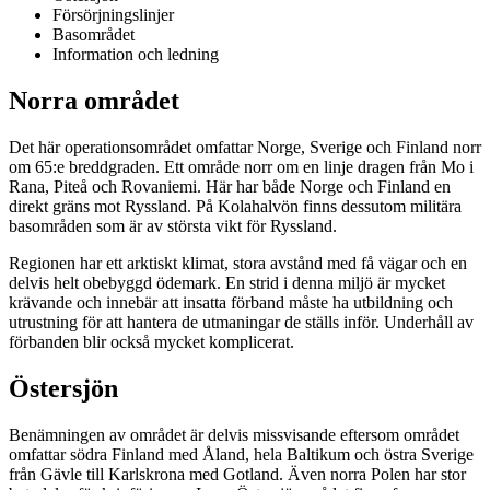
Försörjningslinjer
Basområdet
Information och ledning
Norra område
t
Det här operationsområdet omfattar Norge, Sverige och Finland norr
om 65:e breddgraden. Ett område norr om en linje dragen från Mo i
Rana, Piteå och Rovaniemi. Här har både Norge och Finland en
direkt gräns mot Ryssland. På Kolahalvön finns dessutom militära
basområden som är av största vikt för Ryssland.
Regionen har ett arktiskt klimat, stora avstånd med få vägar och en
delvis helt obebyggd ödemark. En strid i denna miljö är mycket
krävande och innebär att insatta förband måste ha utbildning och
utrustning för att hantera de utmaningar de ställs inför. Underhåll av
förbanden blir också mycket komplicerat.
Östersjön
Benämningen av området är delvis missvisande eftersom området
omfattar södra Finland med Åland, hela Baltikum och östra Sverige
från Gävle till Karlskrona med Gotland. Även norra Polen har stor