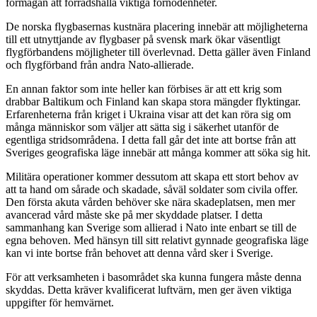
förmågan att förrådshålla viktiga förnödenheter.
De norska flygbasernas kustnära placering innebär att möjligheterna
till ett utnyttjande av flygbaser på svensk mark ökar väsentligt
flygförbandens möjligheter till överlevnad. Detta gäller även Finland
och flygförband från andra Nato-allierade.
En annan faktor som inte heller kan förbises är att ett krig som
drabbar Baltikum och Finland kan skapa stora mängder flyktingar.
Erfarenheterna från kriget i Ukraina visar att det kan röra sig om
många människor som väljer att sätta sig i säkerhet utanför de
egentliga stridsområdena. I detta fall går det inte att bortse från att
Sveriges geografiska läge innebär att många kommer att söka sig hit.
Militära operationer kommer dessutom att skapa ett stort behov av
att ta hand om sårade och skadade, såväl soldater som civila offer.
Den första akuta vården behöver ske nära skadeplatsen, men mer
avancerad vård måste ske på mer skyddade platser. I detta
sammanhang kan Sverige som allierad i Nato inte enbart se till de
egna behoven. Med hänsyn till sitt relativt gynnade geografiska läge
kan vi inte bortse från behovet att denna vård sker i Sverige.
För att verksamheten i basområdet ska kunna fungera måste denna
skyddas. Detta kräver kvalificerat luftvärn, men ger även viktiga
uppgifter för hemvärnet.