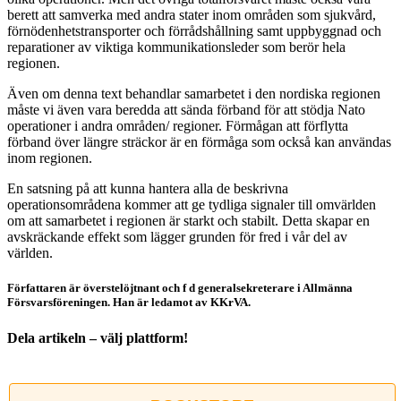
berett att samverka med andra stater inom områden som sjukvård,
förnödenhetstransporter och förrådshållning samt uppbyggnad och
reparationer av viktiga kommunikationsleder som berör hela
regionen.
Även om denna text behandlar samarbetet i den nordiska regionen
måste vi även vara beredda att sända förband för att stödja Nato
operationer i andra områden/ regioner. Förmågan att förflytta
förband över längre sträckor är en förmåga som också kan användas
inom regionen.
En satsning på att kunna hantera alla de beskrivna
operationsområdena kommer att ge tydliga signaler till omvärlden
om att samarbetet i regionen är starkt och stabilt. Detta skapar en
avskräckande effekt som lägger grunden för fred i vår del av
världen.
Författaren är överstelöjtnant och f d generalsekreterare i Allmänna
Försvarsföreningen. Han är ledamot av KKrVA.
Dela artikeln – välj plattform!
Facebook
X
Reddit
LinkedIn
WhatsApp
Tumblr
Pinterest
Vk
E-
post