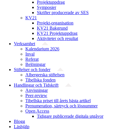
Projektuppdrag
Symposier
Skrifter producerade av SES
KV21
Projekt-organisation
KV21 Bakgrund
KV21 Projektuppdrag
Aktiviteter och resultat
Verksamhet
Kalendarium 2026
Inval
Referat
Belöningar
Stiftelser och fonder
Albergerska stiftelsen
Tibellska fonden
Handlingar och Tidskrift
Anvisningar
Peer-review
Tibellska priset till årets bästa artikel
Prenumeration, särtryck och lösnummer
Open Access
Tidigare publicerade digitala utgåvor
Blogg
Läshjälp