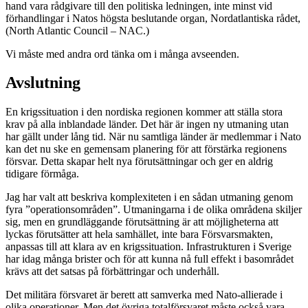
hand vara rådgivare till den politiska ledningen, inte minst vid
förhandlingar i Natos högsta beslutande organ, Nordatlantiska rådet,
(North Atlantic Council – NAC.)
Vi måste med andra ord tänka om i många avseenden.
Avslutning
En krigssituation i den nordiska regionen kommer att ställa stora
krav på alla inblandade länder. Det här är ingen ny utmaning utan
har gällt under lång tid. När nu samtliga länder är medlemmar i Nato
kan det nu ske en gemensam planering för att förstärka regionens
försvar. Detta skapar helt nya förutsättningar och ger en aldrig
tidigare förmåga.
Jag har valt att beskriva komplexiteten i en sådan utmaning genom
fyra ”operationsområden”. Utmaningarna i de olika områdena skiljer
sig, men en grundläggande förutsättning är att möjligheterna att
lyckas förutsätter att hela samhället, inte bara Försvarsmakten,
anpassas till att klara av en krigssituation. Infrastrukturen i Sverige
har idag många brister och för att kunna nå full effekt i basområdet
krävs att det satsas på förbättringar och underhåll.
Det militära försvaret är berett att samverka med Nato-allierade i
olika operationer. Men det övriga totalförsvaret måste också vara