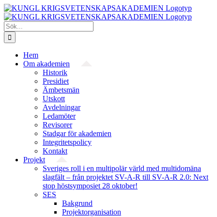
Fortsätt
till
innehållet
Sök
efter:
Hem
Om akademien
Historik
Presidiet
Ämbetsmän
Utskott
Avdelningar
Ledamöter
Revisorer
Stadgar för akademien
Integritetspolicy
Kontakt
Projekt
Sveriges roll i en multipolär värld med multidomäna
slagfält – från projektet SV-A-R till SV-A-R 2.0: Next
stop höstsymposiet 28 oktober!
SES
Bakgrund
Projekt­organisation