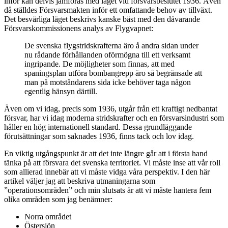
inför kan delvis jämföras med läget vid försvarsbeslutet 1936. Även
då ställdes Försvarsmakten inför ett omfattande behov av tillväxt.
Det besvärliga läget beskrivs kanske bäst med den dåvarande
Försvarskommissionens analys av Flygvapnet:
De svenska flygstridskrafterna äro å andra sidan under
nu rådande förhållanden oförmögna till ett verksamt
ingripande. De möjligheter som finnas, att med
spaningsplan utföra bombangrepp äro så begränsade att
man på motståndarens sida icke behöver taga någon
egentlig hänsyn därtill.
Även om vi idag, precis som 1936, utgår från ett kraftigt nedbantat
försvar, har vi idag moderna stridskrafter och en försvarsindustri som
håller en hög internationell standard. Dessa grundläggande
förutsättningar som saknades 1936, finns tack och lov idag.
En viktig utgångspunkt är att det inte längre går att i första hand
tänka på att försvara det svenska territoriet. Vi måste inse att vår roll
som allierad innebär att vi måste vidga våra perspektiv. I den här
artikel väljer jag att beskriva utmaningarna som
”operationsområden” och min slutsats är att vi måste hantera fem
olika områden som jag benämner:
Norra området
Östersjön