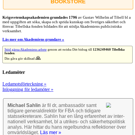
BOOKSTORE
Krigsvetenskap­sakademien grundades 1796
av Gustav Wilhelm af Tibell bl a
med uppgiften att söka, skapa och sprida kunskap om Sveriges säkerhet och
försvar. Tibellska fonden bildades för att stödja Akademiens publicistiska
verksamhet.
Läs mer om Akademiens grundare »
Stöd gärna Akademiens arbete
genom att swisha Ditt bidrag till
1236249460 Tibellska
fonden
.
🙏
Din gåva gör skillnad
Ledamöter
Ledamotsförteckning »
Inloggning för ledamöter »
Michael Sahlin
är fil dr, ambassadör samt
tidigare general­direktör för FBA och tidigare
stats­sekre­terare. Sahlin har en lång erfarenhet av inter­
nationell verk­samhet, bl a utrikes- och säkerhets­politisk
analys. Här hittar du hans regel­bundna reflek­tioner över
omvärlds­läget.
Läs mer »