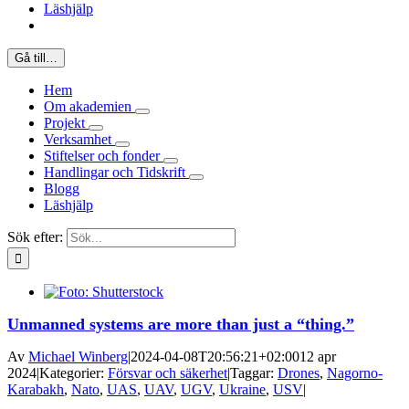
Läshjälp
Gå till…
Hem
Om akademien
Projekt
Verksamhet
Stiftelser och fonder
Handlingar och Tidskrift
Blogg
Läshjälp
Sök efter:
Unmanned systems are more than just a “thing.”
Av
Michael Winberg
|
2024-04-08T20:56:21+02:00
12 apr
2024
|
Kategorier:
Försvar och säkerhet
|
Taggar:
Drones
,
Nagorno-
Karabakh
,
Nato
,
UAS
,
UAV
,
UGV
,
Ukraine
,
USV
|