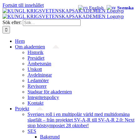
Fortsätt till innehållet
English
Svenska
Sök efter:
Hem
Om akademien
Historik
Presidiet
Ämbetsmän
Utskott
Avdelningar
Ledamöter
Revisorer
Stadgar för akademien
Integritetspolicy
Kontakt
Projekt
Sveriges roll i en multipolär värld med multidomäna
slagfält – från projektet SV-A-R till SV-A-R 2.0: Next
stop höstsymposiet 28 oktober!
SES
Bakgrund