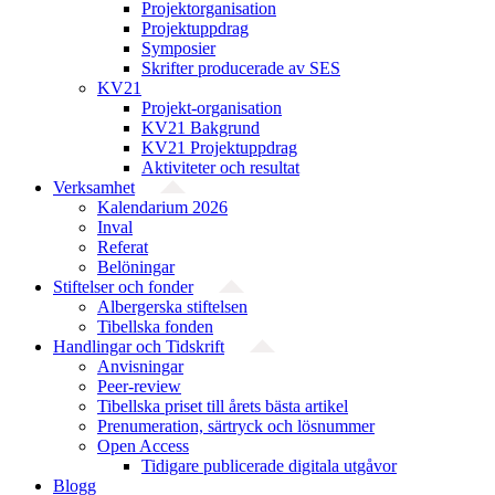
Projekt­organisation
Projektuppdrag
Symposier
Skrifter producerade av SES
KV21
Projekt-organisation
KV21 Bakgrund
KV21 Projektuppdrag
Aktiviteter och resultat
Verksamhet
Kalendarium 2026
Inval
Referat
Belöningar
Stiftelser och fonder
Albergerska stiftelsen
Tibellska fonden
Handlingar och Tidskrift
Anvisningar
Peer-review
Tibellska priset till årets bästa artikel
Prenumeration, särtryck och lösnummer
Open Access
Tidigare publicerade digitala utgåvor
Blogg