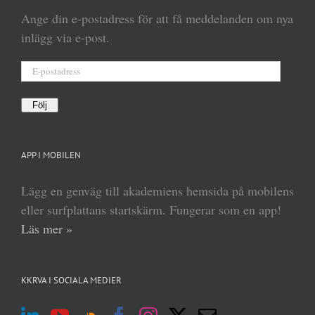
Ange din e-postadress för att få meddelanden om nya
inlägg via e-post.
E-
postadress
Följ
APP I MOBILEN
Lägg en genväg till akademiens hemsida på mobilens
eller surfplattans startskärm. Fungerar som en app!
Läs mer »
KKRVA I SOCIALA MEDIER