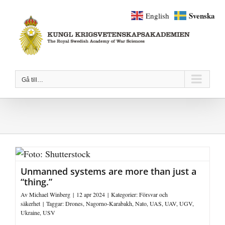
Fortsätt
Svenska
English
till
innehållet
Gå till…
Unmanned systems are more than just a
“thing.”
Av
Michael Winberg
|
12 apr 2024
|
Kategorier:
Försvar och
säkerhet
|
Taggar:
Drones
,
Nagorno-Karabakh
,
Nato
,
UAS
,
UAV
,
UGV
,
Ukraine
,
USV