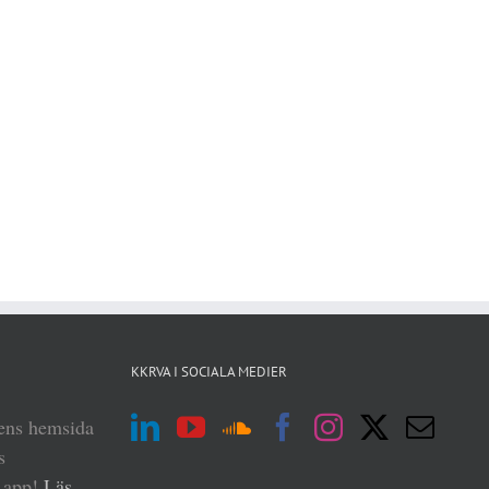
KKRVA I SOCIALA MEDIER
iens hemsida
s
n app!
Läs