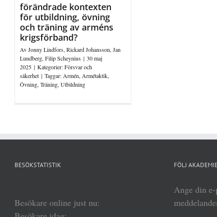
förändrade kontexten
för utbildning, övning
och träning av arméns
krigsförband?
Av
Jonny Lindfors
,
Rickard Johansson
,
Jan
Lundberg
,
Filip Scheynius
|
30 maj
2025
|
Kategorier:
Försvar och
säkerhet
|
Taggar:
Armén
,
Armétaktik
,
Övning
,
Träning
,
Utbildning
BESÖKSTATISTIK
FÖLJ AKADEMIE
Ange din e-p
Besökare online just nu:
meddelanden
Besökare idag: