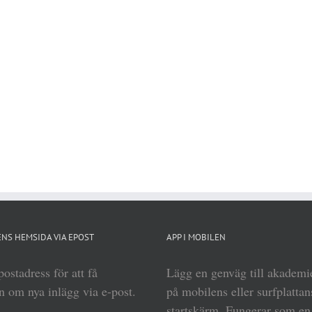
NS HEMSIDA VIA EPOST
APP I MOBILEN
ostadress för att få
Lägg en genväg till akadem
 om nya inlägg via e-post.
på mobilens eller surfplattan
startskärm. Fungerar som e