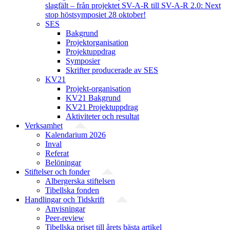
slagfält – från projektet SV-A-R till SV-A-R 2.0: Next
stop höstsymposiet 28 oktober!
SES
Bakgrund
Projekt­organisation
Projektuppdrag
Symposier
Skrifter producerade av SES
KV21
Projekt-organisation
KV21 Bakgrund
KV21 Projektuppdrag
Aktiviteter och resultat
Verksamhet
Kalendarium 2026
Inval
Referat
Belöningar
Stiftelser och fonder
Albergerska stiftelsen
Tibellska fonden
Handlingar och Tidskrift
Anvisningar
Peer-review
Tibellska priset till årets bästa artikel