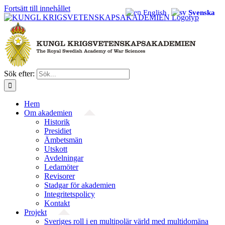
Fortsätt till innehållet
English
Svenska
Sök efter:
Hem
Om akademien
Historik
Presidiet
Ämbetsmän
Utskott
Avdelningar
Ledamöter
Revisorer
Stadgar för akademien
Integritetspolicy
Kontakt
Projekt
Sveriges roll i en multipolär värld med multidomäna