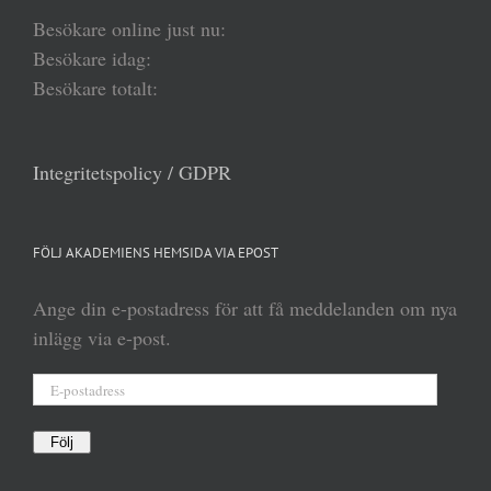
Besökare online just nu:
Besökare idag:
Besökare totalt:
Integritetspolicy / GDPR
FÖLJ AKADEMIENS HEMSIDA VIA EPOST
Ange din e-postadress för att få meddelanden om nya
inlägg via e-post.
E-
postadress
Följ