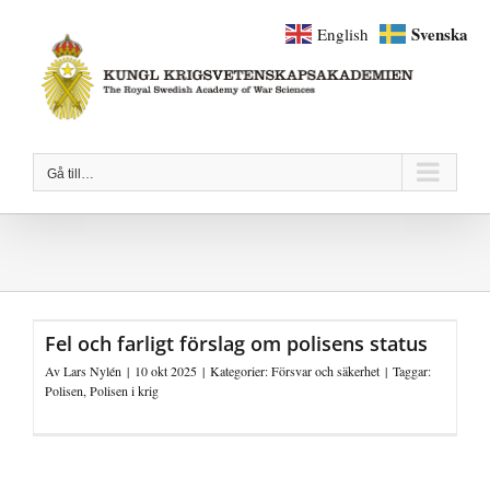
Fortsätt
Svenska
English
till
innehållet
Gå till…
Fel och farligt förslag om polisens status
Av
Lars Nylén
|
10 okt 2025
|
Kategorier:
Försvar och säkerhet
|
Taggar:
Polisen
,
Polisen i krig