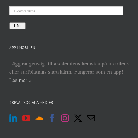
E-
postadress
Följ
APP I MOBILEN
Lägg en genväg till akademiens hemsida på mobilens
eller surfplattans startskärm. Fungerar som en app!
Läs mer »
KKRVA I SOCIALA MEDIER