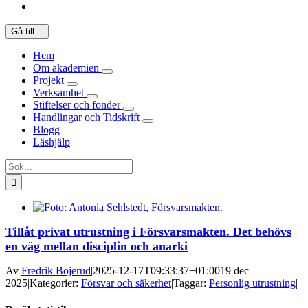
Gå till…
Hem
Om akademien
Projekt
Verksamhet
Stiftelser och fonder
Handlingar och Tidskrift
Blogg
Läshjälp
Sök
efter:
Tillåt privat utrustning i Försvarsmakten. Det behövs
en väg mellan disciplin och anarki
Av
Fredrik Bojerud
|
2025-12-17T09:33:37+01:00
19 dec
2025
|
Kategorier:
Försvar och säkerhet
|
Taggar:
Personlig utrustning
|