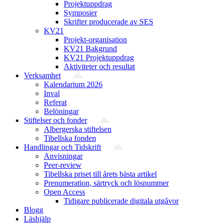
Projektuppdrag
Symposier
Skrifter producerade av SES
KV21
Projekt-organisation
KV21 Bakgrund
KV21 Projektuppdrag
Aktiviteter och resultat
Verksamhet
Kalendarium 2026
Inval
Referat
Belöningar
Stiftelser och fonder
Albergerska stiftelsen
Tibellska fonden
Handlingar och Tidskrift
Anvisningar
Peer-review
Tibellska priset till årets bästa artikel
Prenumeration, särtryck och lösnummer
Open Access
Tidigare publicerade digitala utgåvor
Blogg
Läshjälp