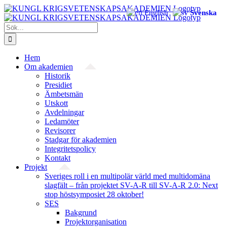
Fortsätt
English
Svenska
till
innehållet
Sök
efter:
Hem
Om akademien
Historik
Presidiet
Ämbetsmän
Utskott
Avdelningar
Ledamöter
Revisorer
Stadgar för akademien
Integritetspolicy
Kontakt
Projekt
Sveriges roll i en multipolär värld med multidomäna
slagfält – från projektet SV-A-R till SV-A-R 2.0: Next
stop höstsymposiet 28 oktober!
SES
Bakgrund
Projekt­organisation