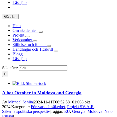
Läshjälp
Gå till…
Hem
Om akademien
Projekt
Verksamhet
Stiftelser och fonder
Handlingar och Tidskrift
Blogg
Läshjälp
Sök efter:
A hot October in Moldova and Georgia
Av
Michael Sahlin
|
2024-11-11T06:52:58+01:00
8 okt
2024
|
Kategorier:
Försvar och säkerhet
,
Projekt SV-A-R
,
Säkerhetspolitiska perspektiv
|
Taggar:
EU
,
Georgia
,
Moldova
,
Nato
,
Russia
|