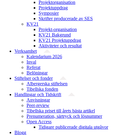
Projekt­organisation
Projektuppdrag
Symposier
Skrifter producerade av SES
KV21
Projekt-organisation
KV21 Bakgrund
KV21 Projektuppdrag
Aktiviteter och resultat
Verksamhet
Kalendarium 2026
Inval
Referat
Belöningar
Stiftelser och fonder
Albergerska stiftelsen
Tibellska fonden
Handlingar och Tidskrift
Anvisningar
Peer-review
Tibellska priset till årets bästa artikel
Prenumeration, särtryck och lösnummer
Open Access
Tidigare publicerade digitala utgåvor
Blogg