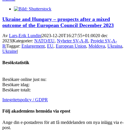
Ukraine and Hungary – prospects after a mixed
outcome of the European Council December 2023
Av
Lars-Erik Lundin
|
2023-12-20T16:27:55+01:00
20 dec
2023
|
Kategorier:
NATO/EU
,
Nyheter SV-A-R
,
Projekt SV-A-
R
|
Taggar:
Enlargement
,
EU
,
European Union
,
Moldova
,
Ukraina
,
Ukraine
|
Besökstatistik
Besökare online just nu:
Besökare idag:
Besökare totalt:
Integritetspolicy / GDPR
Följ akademiens hemsida via epost
Ange din e-postadress för att få meddelanden om nya inlägg via e-
post.