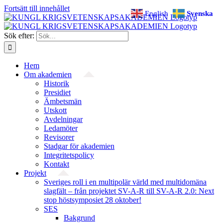
Fortsätt till innehållet
English
Svenska
Sök efter:
Hem
Om akademien
Historik
Presidiet
Ämbetsmän
Utskott
Avdelningar
Ledamöter
Revisorer
Stadgar för akademien
Integritetspolicy
Kontakt
Projekt
Sveriges roll i en multipolär värld med multidomäna
slagfält – från projektet SV-A-R till SV-A-R 2.0: Next
stop höstsymposiet 28 oktober!
SES
Bakgrund