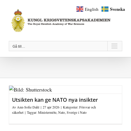
Fortsätt
Svenska
English
till
innehållet
Gå till…
Utsikten kan ge NATO nya insikter
Av
Ann-Sofie Dahl
|
27 apr 2026
|
Kategorier:
Försvar och
säkerhet
|
Taggar:
Ministermöte
,
Nato
,
Sverige i Nato