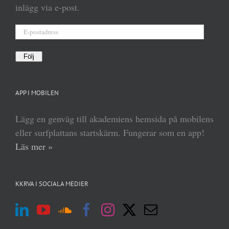
inlägg via e-post.
E-
postadress
Följ
APP I MOBILEN
Lägg en genväg till akademiens hemsida på mobilens
eller surfplattans startskärm. Fungerar som en app!
Läs mer »
KKRVA I SOCIALA MEDIER