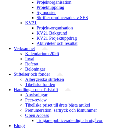
Projekt­organisation
Projektuppdrag
Symposier
Skrifter producerade av SES
KV21
Projekt-organisation
KV21 Bakgrund
KV21 Projektuppdrag
Aktiviteter och resultat
Verksamhet
Kalendarium 2026
Inval
Referat
Belöningar
Stiftelser och fonder
Albergerska stiftelsen
Tibellska fonden
Handlingar och Tidskrift
Anvisningar
Peer-review
Tibellska priset till årets bästa artikel
Prenumeration, särtryck och lösnummer
Open Access
Tidigare publicerade digitala utgåvor
Blogg