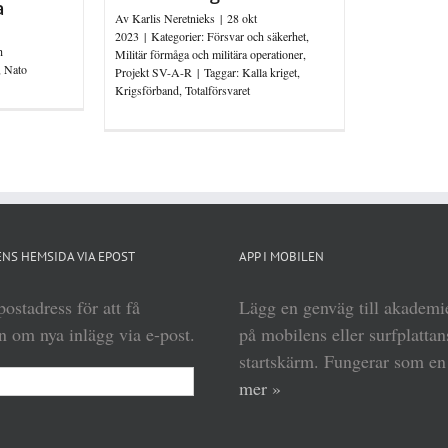
a
Av
Karlis Neretnieks
|
28 okt
2023
|
Kategorier:
Försvar och säkerhet
,
h
Militär förmåga och militära operationer
,
,
Nato
Projekt SV-A-R
|
Taggar:
Kalla kriget
,
Krigsförband
,
Totalförsvaret
NS HEMSIDA VIA EPOST
APP I MOBILEN
ostadress för att få
Lägg en genväg till akadem
 om nya inlägg via e-post.
på mobilens eller surfplattan
startskärm. Fungerar som e
mer »