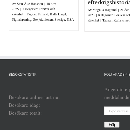
efterkrigshistori
Av
Sten-Åke Hansson
|
10 nov
2025
|
Kategorier:
Försvar och
Av
Magnus Haglund
|
21 dec
säkerhet
|
Taggar:
Finland
,
Kalla kriget
,
2023
|
Kategorier:
Försvar oc
Signalspaning
,
Sovjetunionen
,
Sverige
,
USA
säkerhet
|
Taggar:
Kalla kriget
BESÖKSTATISTIK
FÖLJ AKADEMIE
Ange din e-p
Besökare online just nu:
meddelanden
Besökare idag:
E-
Besökare totalt:
postadress
Följ