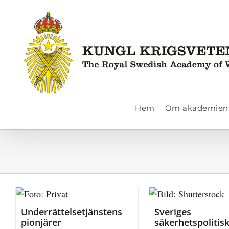
Fortsätt
till
innehållet
Hem
Om akademien
Underrättelsetjänstens
Sveriges
pionjärer
säkerhetspolitis