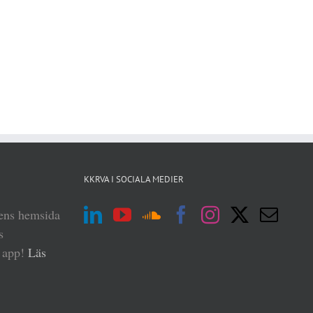
KKRVA I SOCIALA MEDIER
iens hemsida
s
n app!
Läs