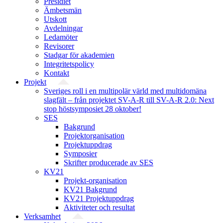
Presidiet
Ämbetsmän
Utskott
Avdelningar
Ledamöter
Revisorer
Stadgar för akademien
Integritetspolicy
Kontakt
Projekt
Sveriges roll i en multipolär värld med multidomäna
slagfält – från projektet SV-A-R till SV-A-R 2.0: Next
stop höstsymposiet 28 oktober!
SES
Bakgrund
Projekt­organisation
Projektuppdrag
Symposier
Skrifter producerade av SES
KV21
Projekt-organisation
KV21 Bakgrund
KV21 Projektuppdrag
Aktiviteter och resultat
Verksamhet