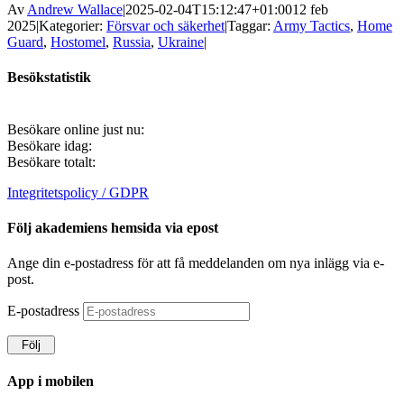
Av
Andrew Wallace
|
2025-02-04T15:12:47+01:00
12 feb
2025
|
Kategorier:
Försvar och säkerhet
|
Taggar:
Army Tactics
,
Home
Guard
,
Hostomel
,
Russia
,
Ukraine
|
Besökstatistik
Besökare online just nu:
Besökare idag:
Besökare totalt:
Integritetspolicy / GDPR
Följ akademiens hemsida via epost
Ange din e-postadress för att få meddelanden om nya inlägg via e-
post.
E-postadress
Följ
App i mobilen