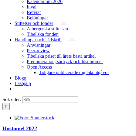
Kalendarium 2026
Inval
Referat
Belöningar
Stiftelser och fonder
Albergerska stiftelsen
Tibellska fonden
Handlingar och Tidskrift
Anvisningar
Peer-review
Tibellska priset till årets bästa artikel
Prenumeration, särtryck och lösnummer
Open Access
Tidigare publicerade digitala utgåvor
Blogg
Läshjälp
Sök efter:
Hostomel 2022