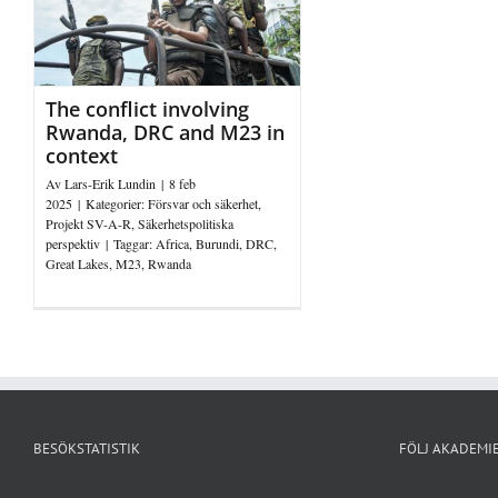
The conflict involving
Rwanda, DRC and M23 in
context
Av
Lars-Erik Lundin
|
8 feb
2025
|
Kategorier:
Försvar och säkerhet
,
Projekt SV-A-R
,
Säkerhetspolitiska
perspektiv
|
Taggar:
Africa
,
Burundi
,
DRC
,
Great Lakes
,
M23
,
Rwanda
BESÖKSTATISTIK
FÖLJ AKADEMIE