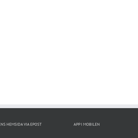
NS HEMSIDA VIA EPOST
APP I MOBILEN